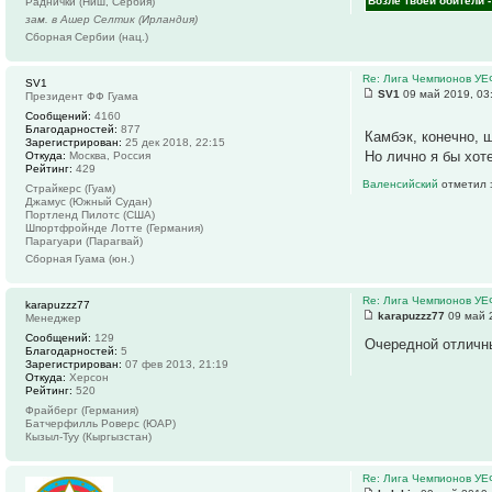
Возле твоей обители 
Раднички (Ниш, Сербия)
зам. в Ашер Селтик (Ирландия)
Сборная Сербии (нац.)
Re: Лига Чемпионов У
SV1
SV1
09 май 2019, 03
Президент ФФ Гуама
Сообщений:
4160
Благодарностей:
877
Камбэк, конечно, 
Зарегистрирован:
25 дек 2018, 22:15
Но лично я бы хот
Откуда:
Москва, Россия
Рейтинг:
429
Валенсийский
отметил 
Страйкерс (Гуам)
Джамус (Южный Судан)
Портленд Пилотс (США)
Шпортфройнде Лотте (Германия)
Парагуари (Парагвай)
Сборная Гуама (юн.)
Re: Лига Чемпионов У
karapuzzz77
karapuzzz77
09 май 
Менеджер
Сообщений:
129
Очередной отличны
Благодарностей:
5
Зарегистрирован:
07 фев 2013, 21:19
Откуда:
Херсон
Рейтинг:
520
Фрайберг (Германия)
Батчерфилль Роверс (ЮАР)
Кызыл-Туу (Кыргызстан)
Re: Лига Чемпионов У