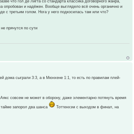
разве что гол де Лигта со стандарта классика договорного жанра,
ла опробован и надёжен. Вообще выглядело всё очень органично и
де с третьим голом. Нога у него подкосилась там или что?
 не прячутся по сути
ей дома сыграли 3:3, а в Мюнхене 1:1, то есть по правилам плей-
 Аякс совсем не может в оборону, даже элементарно потянуть время
м тайме запорол два шанса
Тоттенхэм с выходом в финал, на