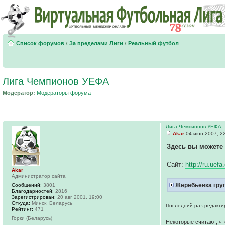
Список форумов
‹
За пределами Лиги
‹
Реальный футбол
Лига Чемпионов УЕФА
Модератор:
Модераторы форума
Лига Чемпионов УЕФА
Akar
04 июн 2007, 2
Здесь вы можете
Сайт:
http://ru.ue
Akar
Администратор сайта
Жеребьевка груп
Сообщений:
3801
Благодарностей:
2816
Зарегистрирован:
20 авг 2001, 19:00
Откуда:
Минск, Беларусь
Последний раз редакт
Рейтинг:
471
Горки (Беларусь)
Некоторые считают, чт