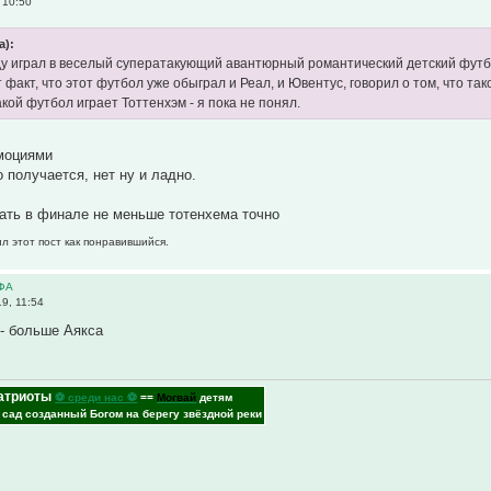
 10:50
а):
оду играл в веселый суператакующий авантюрный романтический детский футб
 факт, что этот футбол уже обыграл и Реал, и Ювентус, говорил о том, что та
акой футбол играет Тоттенхэм - я пока не понял.
эмоциями
о получается, нет ну и ладно.
ать в финале не меньше тотенхема точно
л этот пост как понравившийся.
ЕФА
9, 11:54
- больше Аякса
атриоты
⚽ среди нас ⚽
==
Могвай
детям
- сад созданный Богом на берегу звёздной реки