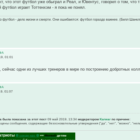
кт, что этот футбол уже обыграл и Реал, и Ювентус, говорил о том, что
 футбол играет Тоттенхэм - я пока не понял.
о футбол - дело жизни и смерти. Они ошибаются: футбол гораздо важнее. (Билл Шанкл
ЕФА
9, 01:01
, сейчас одни из лучших тренеров в мире по построению добротных кол
ЕФА
9, 01:07
а была показана за этот пост
09 май 2019, 13:34
модератором
Karwar
по причине:
рещены сообщения, содержащие безосновательные утверждения ("да", "нет", "можно", "нель
атриоты
⚽ среди нас ⚽
==
Могвай
детям