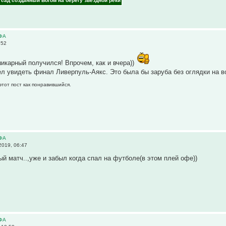
- сад созданный Богом на берегу звёздной реки
ЕФА
:52
шикарный получился! Впрочем, как и вчера))
ел увидеть финал Ливерпуль-Аякс. Это была бы заруба без оглядки на во
этот пост как понравившийся.
ЕФА
2019, 06:47
й матч..,уже и забыл когда спал на футболе(в этом плей офе))
ЕФА