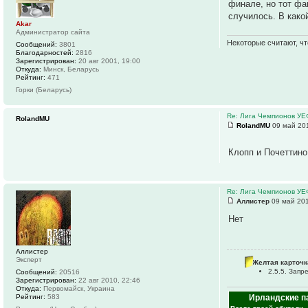
финале, но тот фа
случилось. В какой
Akar
Администратор сайта
Некоторые считают, чт
Сообщений:
3801
Благодарностей:
2816
Зарегистрирован:
20 авг 2001, 19:00
Откуда:
Минск, Беларусь
Рейтинг:
471
Горки (Беларусь)
Re: Лига Чемпионов У
RolandMU
RolandMU
09 май 201
Клопп и Почеттино
Re: Лига Чемпионов У
Аллистер
09 май 201
Нет
Аллистер
Эксперт
Желтая карточк
2.5.5. Зап
Сообщений:
20516
Зарегистрирован:
22 авг 2010, 22:46
Откуда:
Первомайск, Украина
Ирландские п
Рейтинг:
583