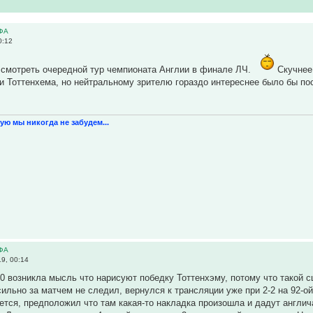
ЕФА
0:12
л смотреть очередной тур чемпионата Англии в финале ЛЧ.
Скучнее 
и Тоттенхема, но нейтральному зрителю гораздо интереснее было бы по
ую мы никогда не забудем...
ЕФА
9, 00:14
-0 возникла мысль что нарисуют победку Тоттенхэму, потому что такой 
сильно за матчем не следил, вернулся к трансляции уже при 2-2 на 92-о
ется, предположил что там какая-то накладка произошла и дадут англич