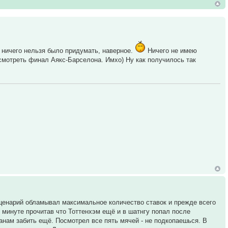
ничего нельзя было придумать, наверное.
Ничего не имею
смотреть финал Аякс-Барселона. Имхо) Ну как получилось так
сценарий обламывал максимальное количество ставок и прежде всего
й минуте прочитав что Тоттенхэм ещё и в шатнгу попал после
анам забить ещё. Посмотрел все пять мячей - не подкопаешься. В