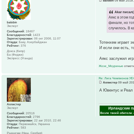
balobin
09 май 2019,
Akar писал(
Аякс в этом г
balobin
финале, но тот
Эксперт
случилось. В к
Сообщений:
18467
Благодарностей:
1423
Зарегистрирован:
06 окт 2006, 11:07
Тотенхем играет 
Откуда:
Баку, Азербайджан
Рейтинг:
376
И если они есть, т
Докса (Кипр)
Ба (Фиджи)
Аякс заслужил игр
Экспресс (Уганда)
Жозе_Моуринью
отмети
Re: Лига Чемпионов У
Аллистер
09 май 201
А Ювентус и Реал 
Аллистер
Ирландские п
Эксперт
Возле твоей обители 
Сообщений:
20516
Благодарностей:
2796
Зарегистрирован:
22 авг 2010, 22:46
Откуда:
Первомайск, Украина
Рейтинг:
583
Раднички (Ниш, Сербия)