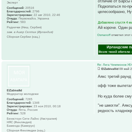
отличие от Барсы 
Эксперт
Подкопаться по-пр
Сообщений:
20516
целесообразно, Ну
Благодарностей:
2796
Зарегистрирован:
22 авг 2010, 22:46
Откуда:
Первомайск, Украина
Рейтинг:
583
Добавлено спустя 4 м
Ай короче. Один р
Раднички (Ниш, Сербия)
зам. в Ашер Селтик (Ирландия)
Osmanoff
отметил этот 
Сборная Сербии (нац.)
Ирландские п
Возле твоей обители 
Re: Лига Чемпионов У
ElZabivallid
09 май 2
Аякс третий раунд
офф тоже вылетал
ElZabivallid
Модератор молодежи
Но куда более сму
Сообщений:
7265
Благодарностей:
1346
"не шмогли". Аякс
Зарегистрирован:
23 ноя 2010, 00:18
Откуда:
Ялта, Россия
редкость хладнокр
Рейтинг:
528
Бенкстоун Сити Лайнс (Австралия)
НЯС (Финляндия)
Баменда (Камерун)
Сборная Финляндии (нац.)