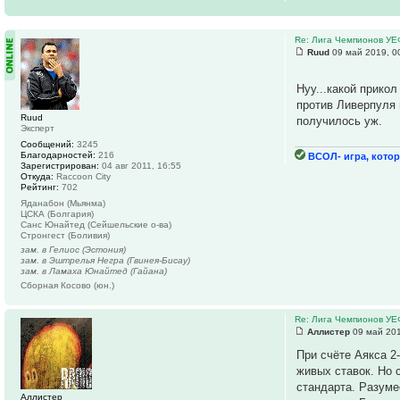
Re: Лига Чемпионов У
Ruud
09 май 2019, 0
Нуу...какой прико
против Ливерпуля 
Ruud
получилось уж.
Эксперт
Сообщений:
3245
Благодарностей:
216
ВСОЛ- игра, котор
Зарегистрирован:
04 авг 2011, 16:55
Откуда:
Raccoon City
Рейтинг:
702
Яданабон (Мьянма)
ЦСКА (Болгария)
Санс Юнайтед (Сейшельские о-ва)
Стронгест (Боливия)
зам. в Гелиос (Эстония)
зам. в Эштрелья Негра (Гвинея-Бисау)
зам. в Ламаха Юнайтед (Гайана)
Сборная Косово (юн.)
Re: Лига Чемпионов У
Аллистер
09 май 201
При счёте Аякса 2
живых ставок. Но 
стандарта. Разуме
Аллистер