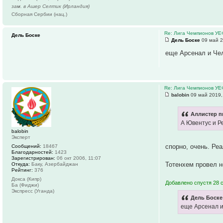
зам. в Ашер Селтик (Ирландия)
Сборная Сербии (нац.)
Re: Лига Чемпионов У
Дель Боске
Дель Боске
09 май 2
еще Арсенал и Чел
Re: Лига Чемпионов У
balobin
09 май 2019,
Аллистер п
А Ювентус и Р
balobin
Эксперт
спорно, очень. Ре
Сообщений:
18467
Благодарностей:
1423
Зарегистрирован:
06 окт 2006, 11:07
Тотенхем провел н
Откуда:
Баку, Азербайджан
Рейтинг:
376
Докса (Кипр)
Добавлено спустя 28 
Ба (Фиджи)
Экспресс (Уганда)
Дель Боске
еще Арсенал и