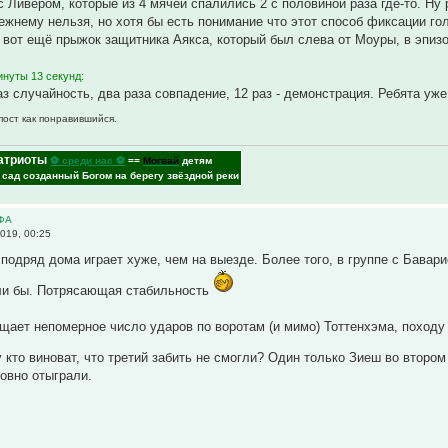
с Ливером, которые из 4 мячей спалились 2 с половиной раза где-то. Ну 
ежнему нельзя, но хотя бы есть понимание что этот способ фиксации го
 вот ещё прыжок защитника Аякса, который был слева от Моуры, в эпизо
инуты 13 секунд:
аз случайность, два раза совпадение, 12 раз - демонстрация. Ребята уже
пост как понравившийся.
атриоты
⚽ среди нас ⚽
==
Могвай
детям
- сад созданный Богом на берегу звёздной реки
ЕФА
019, 00:25
 подряд дома играет хуже, чем на выезде. Более того, в группе с Бавари
и бы. Потрясающая стабильность
щает непомерное число ударов по воротам (и мимо) Тоттенхэма, походу
у кто виноват, что третий забить не смогли? Один только Зиеш во второ
овно отыграли.