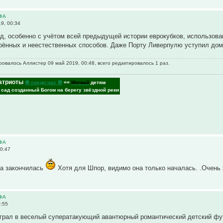
ЕФА
9, 00:34
д, особенно с учётом всей предыдущей истории еврокубков, использов
рённых и неестественных способов. Даже Порту Ливерпулю уступил дом
овалось Аллистер 09 май 2019, 00:48, всего редактировалось 1 раз.
атриоты
⚽ среди нас ⚽
==
Могвай
детям
- сад созданный Богом на берегу звёздной реки
ЕФА
0:47
зка закончилась
Хотя для Шпор, видимо она только началась. .Очень
ЕФА
0:55
играл в веселый суператакующий авантюрный романтический детский фу