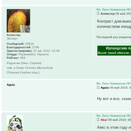
Re: Лига Чемпионов У
Аллистер
09 май 201
Контраст дом-выез
количеством изощ
Аллистер
Последний раз редактир
Эксперт
Сообщений:
20516
Благодарностей:
2796
Ирландские п
Зарегистрирован:
22 авг 2010, 22:46
Возле твоей обители 
Откуда:
Первомайск, Украина
Рейтинг:
583
Раднички (Ниш, Сербия)
зам. в Ашер Селтик (Ирландия)
Сборная Сербии (нац.)
Re: Лига Чемпионов У
Aguia
Aguia
09 май 2019, 0
Ну вот и все, ска
Re: Лига Чемпионов У
Akar
09 май 2019, 0
Аякс в этом году 