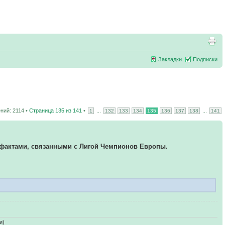
Закладки
Подписки
ний: 2114 •
Страница
135
из
141
•
...
...
1
132
133
134
135
136
137
138
141
 фактами, связанными с Лигой Чемпионов Европы.
и)