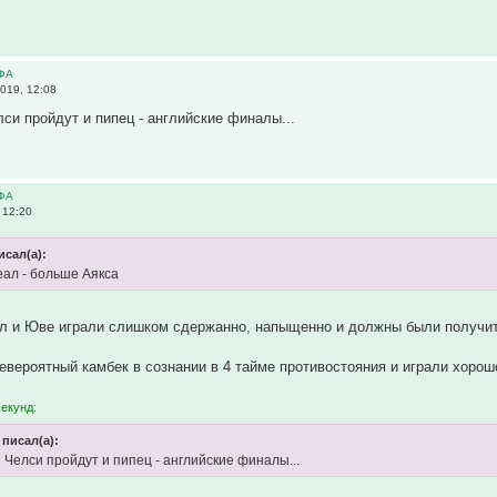
ЕФА
019, 12:08
си пройдут и пипец - английские финалы...
ЕФА
 12:20
исал(а):
еал - больше Аякса
ал и Юве играли слишком сдержанно, напыщенно и должны были получит
евероятный камбек в сознании в 4 тайме противостояния и играли хорошо
секунд:
 писал(а):
 Челси пройдут и пипец - английские финалы...