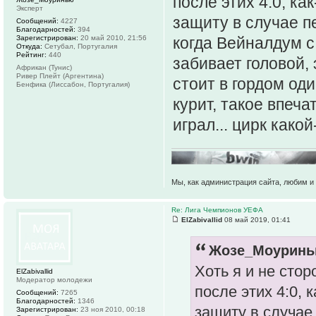
после этих 4:0, к
Эксперт
защиту в случае п
Сообщений:
4227
Благодарностей:
394
Зарегистрирован:
20 май 2010, 21:56
когда Вейналдум с
Откуда:
Сетубал, Португалия
Рейтинг:
440
забивает головой,
Африкан (Тунис)
Ривер Плейт (Аргентина)
стоит в гордом од
Бенфика (Лиссабон, Португалия)
курит, такое впеч
играл... цирк какой-
Мы, как администрация сайта, любим и 
Re: Лига Чемпионов УЕФА
ElZabivallid
08 май 2019, 01:41
Жозе_Моуринью
Хоть я и не стор
ElZabivallid
Модератор молодежи
после этих 4:0,
Сообщений:
7265
Благодарностей:
1346
защиту в случае 
Зарегистрирован:
23 ноя 2010, 00:18