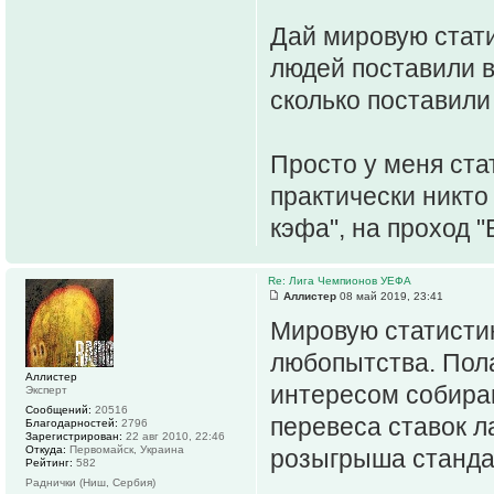
Дай мировую стати
людей поставили в
сколько поставили
Просто у меня ста
практически никто 
кэфа", на проход 
Re: Лига Чемпионов УЕФА
Аллистер
08 май 2019, 23:41
Мировую статистик
любопытства. Пол
Аллистер
интересом собираю
Эксперт
Сообщений:
20516
перевеса ставок л
Благодарностей:
2796
Зарегистрирован:
22 авг 2010, 22:46
Откуда:
Первомайск, Украина
розыгрыша стандар
Рейтинг:
582
Раднички (Ниш, Сербия)