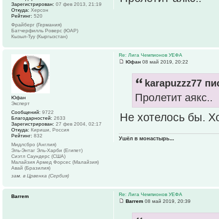
Зарегистрирован:
07 фев 2013, 21:19
Откуда:
Херсон
Рейтинг:
520
Фрайберг (Германия)
Батчерфилль Роверс (ЮАР)
Кызыл-Туу (Кыргызстан)
Re: Лига Чемпионов УЕФА
Юфан
08 май 2019, 20:22
karapuzzz77 пи
Пролетит аякс..
Юфан
Эксперт
Сообщений:
9722
Не хотелось бы. Х
Благодарностей:
2633
Зарегистрирован:
27 фев 2004, 02:17
Откуда:
Кириши, Россия
Рейтинг:
832
Ушёл в монастырь...
Мидлсбро (Англия)
Эль-Энтаг Эль-Харби (Египет)
Сиэтл Саундерс (США)
Малайзия Армед Форсес (Малайзия)
Авай (Бразилия)
зам. в Црвенка (Сербия)
Re: Лига Чемпионов УЕФА
Barrem
Barrem
08 май 2019, 20:39