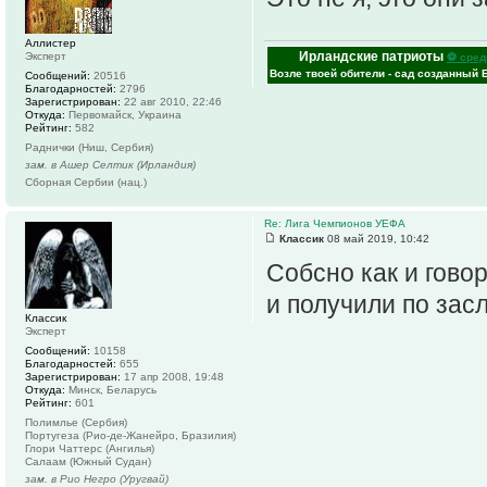
Аллистер
Ирландские патриоты
Эксперт
⚽ сред
Возле твоей обители - сад созданный 
Сообщений:
20516
Благодарностей:
2796
Зарегистрирован:
22 авг 2010, 22:46
Откуда:
Первомайск, Украина
Рейтинг:
582
Раднички (Ниш, Сербия)
зам. в Ашер Селтик (Ирландия)
Сборная Сербии (нац.)
Re: Лига Чемпионов УЕФА
Классик
08 май 2019, 10:42
Собсно как и гово
и получили по засл
Классик
Эксперт
Сообщений:
10158
Благодарностей:
655
Зарегистрирован:
17 апр 2008, 19:48
Откуда:
Минск, Беларусь
Рейтинг:
601
Полимлье (Сербия)
Португеза (Рио-де-Жанейро, Бразилия)
Глори Чаттерс (Ангилья)
Салаам (Южный Судан)
зам. в Рио Негро (Уругвай)