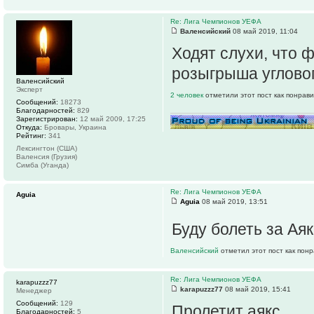
Re: Лига Чемпионов УЕФА
Валенсийский
08 май 2019, 11:04
Ходят слухи, что 
розыгрыша угловог
Валенсийский
Эксперт
2 человек
отметили этот пост как понрав
Сообщений:
18273
Благодарностей:
829
Зарегистрирован:
12 май 2009, 17:25
Откуда:
Бровары, Украина
Рейтинг:
341
Лексингтон (США)
Валенсия (Грузия)
Симба (Уганда)
Re: Лига Чемпионов УЕФА
Aguia
Aguia
08 май 2019, 13:51
Буду болеть за Ая
Валенсийский
отметил этот пост как пон
Re: Лига Чемпионов УЕФА
karapuzzz77
karapuzzz77
08 май 2019, 15:41
Менеджер
Сообщений:
129
Пролетит аякс..
Благодарностей:
5