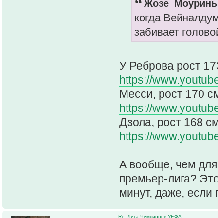
Жозе_Моуринью
когда Вейналдум
забивает головой
У Реброва рост 173
https://www.youtu
Месси, рост 170 с
https://www.youtu
Дзола, рост 168 с
https://www.youtu
А вообще, чем для
премьер-лига? Это
минут, даже, если 
Re: Лига Чемпионов УЕФА