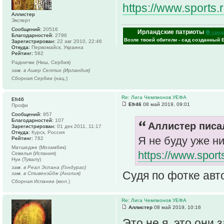
https://www.sports.r
Аллистер
Эксперт
Сообщений:
20516
Ирландские патриоты
⚽ сред
Благодарностей:
2796
Возле твоей обители - сад созданный 
Зарегистрирован:
22 авг 2010, 22:46
Откуда:
Первомайск, Украина
Рейтинг:
582
Раднички (Ниш, Сербия)
зам. в Ашер Селтик (Ирландия)
Сборная Сербии (нац.)
Re: Лига Чемпионов УЕФА
Efr46
Efr46
08 май 2019, 09:01
Профи
Сообщений:
957
Благодарностей:
107
Аллистер писал
Зарегистрирован:
01 дек 2011, 11:17
Откуда:
Курск, Россия
Я не буду уже н
Рейтинг:
782
Матшедже (Мозамбик)
https://www.sports
Севилья (Испания)
Нуи (Тувалу)
зам. в Реал Эспана (Гондурас)
Судя по фотке авт
зам. в Стивенэйдж (Англия)
Сборная Испании (мол.)
Re: Лига Чемпионов УЕФА
Аллистер
08 май 2019, 10:16
Это не я, это они 