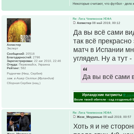
Некоторые считают, что футбол - дело 
Re: Лига Чемпионов УЕФА
Аллистер
08 май 2019, 00:12
Да вы всё сами вид
так всё прекрасно
Аллистер
матч в Испании мн
Эксперт
Сообщений:
20516
углядел. Ну а тут -
Благодарностей:
2796
Зарегистрирован:
22 авг 2010, 22:46
Откуда:
Первомайск, Украина
Рейтинг:
582
Раднички (Ниш, Сербия)
Да вы всё сами 
зам. в Ашер Селтик (Ирландия)
Сборная Сербии (нац.)
Ирландские патриоты
⚽ сред
Возле твоей обители - сад созданный 
Re: Лига Чемпионов УЕФА
Жозе_Моуринью
08 май 2019, 00:57
Хоть я и не сторон
Жозе_Моуринью