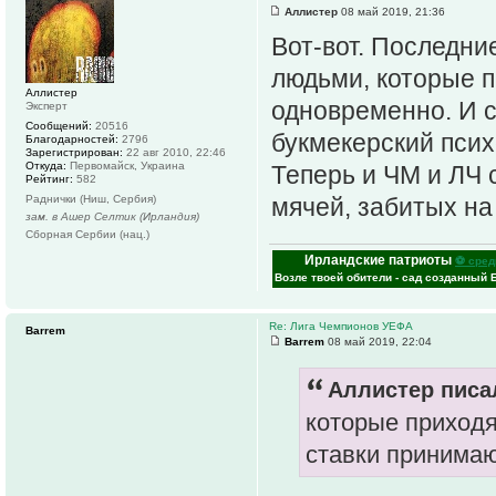
Аллистер
08 май 2019, 21:36
Вот-вот. Последни
людьми, которые п
Аллистер
одновременно. И с
Эксперт
Сообщений:
20516
букмекерский пси
Благодарностей:
2796
Зарегистрирован:
22 авг 2010, 22:46
Откуда:
Первомайск, Украина
Теперь и ЧМ и ЛЧ 
Рейтинг:
582
Раднички (Ниш, Сербия)
мячей, забитых на
зам. в Ашер Селтик (Ирландия)
Сборная Сербии (нац.)
Ирландские патриоты
⚽ сред
Возле твоей обители - сад созданный 
Re: Лига Чемпионов УЕФА
Barrem
Barrem
08 май 2019, 22:04
Аллистер писал
которые приходя
ставки принимаю