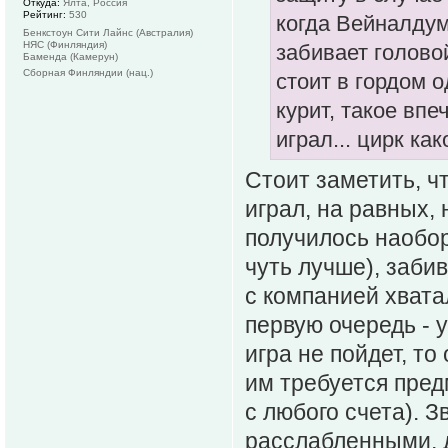
Откуда:
Ялта, Россия
Рейтинг:
530
когда Вейналдум
Бенкстоун Сити Лайнс (Австралия)
НЯС (Финляндия)
забивает голово
Баменда (Камерун)
Сборная Финляндии (нац.)
стоит в гордом 
курит, такое вп
играл... цирк как
Стоит заметить, ч
играл, на равных, 
получилось наобор
чуть лучше), заби
с компанией хвата
первую очередь - 
игра не пойдет, то
им требуется пред
с любого счета). 
расслабленными, д