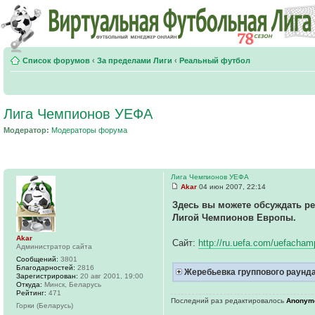
Список форумов
‹
За пределами Лиги
‹
Реальный футбол
Лига Чемпионов УЕФА
Модератор:
Модераторы форума
Лига Чемпионов УЕФА
Akar
04 июн 2007, 22:14
Здесь вы можете обсуждать р
Лигой Чемпионов Европы.
Akar
Сайт:
http://ru.uefa.com/uefacham
Администратор сайта
Сообщений:
3801
Благодарностей:
2816
Жеребьевка группового раунда
Зарегистрирован:
20 авг 2001, 19:00
Откуда:
Минск, Беларусь
Рейтинг:
471
Последний раз редактировалось
Anonym
Горки (Беларусь)