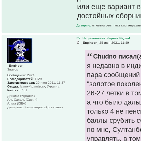
или еще вариант в
достойных сборни
Дезертир
отметил этот пост как понрави
Re: Национальная сборная Индии!
_Engineer_
25 июн 2021, 11:49
Chudno писал(а
я недавно в инд
_Engineer_
Знаток
пара сообщений 
Сообщений:
2424
Благодарностей:
1129
"золотое поколен
Зарегистрирован:
20 июн 2011, 11:37
Откуда:
Івано-Франківськ, Украина
Рейтинг:
461
26-27 летки в то
Динамо (Украина)
Аль-Сахель (Сирия)
а что было даль
Альта (США)
Депортиво Камионерос (Аргентина)
только 4 не пен
баллы срубить 
по мне, Султанб
управлять, в том