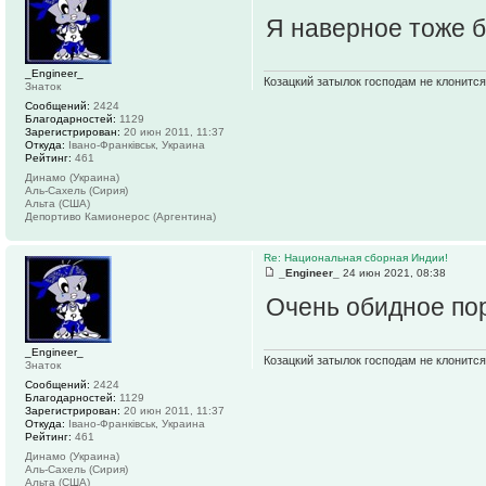
Я наверное тоже б
_Engineer_
Козацкий затылок господам не клонится
Знаток
Сообщений:
2424
Благодарностей:
1129
Зарегистрирован:
20 июн 2011, 11:37
Откуда:
Івано-Франківськ, Украина
Рейтинг:
461
Динамо (Украина)
Аль-Сахель (Сирия)
Альта (США)
Депортиво Камионерос (Аргентина)
Re: Национальная сборная Индии!
_Engineer_
24 июн 2021, 08:38
Очень обидное пор
_Engineer_
Козацкий затылок господам не клонится
Знаток
Сообщений:
2424
Благодарностей:
1129
Зарегистрирован:
20 июн 2011, 11:37
Откуда:
Івано-Франківськ, Украина
Рейтинг:
461
Динамо (Украина)
Аль-Сахель (Сирия)
Альта (США)