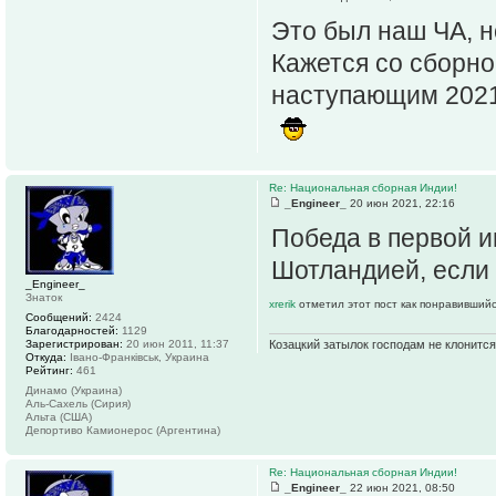
Это был наш ЧА, н
Кажется со сборно
наступающим 2021.
Re: Национальная сборная Индии!
_Engineer_
20 июн 2021, 22:16
Победа в первой и
Шотландией, если 
_Engineer_
Знаток
xrerik
отметил этот пост как понравившийс
Сообщений:
2424
Благодарностей:
1129
Козацкий затылок господам не клонится
Зарегистрирован:
20 июн 2011, 11:37
Откуда:
Івано-Франківськ, Украина
Рейтинг:
461
Динамо (Украина)
Аль-Сахель (Сирия)
Альта (США)
Депортиво Камионерос (Аргентина)
Re: Национальная сборная Индии!
_Engineer_
22 июн 2021, 08:50