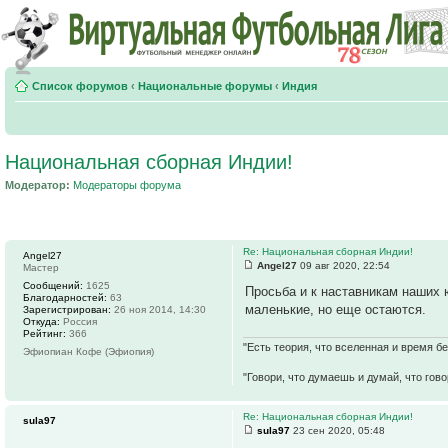
Список форумов
‹
Национальные форумы
‹
Индия
Национальная сборная Индии!
Модератор:
Модераторы форума
Re: Национальная сборная Индии!
Angel27
Angel27
09 авг 2020, 22:54
Мастер
Сообщений:
1625
Просьба и к наставникам наших 
Благодарностей:
63
маленькие, но еще остаются.
Зарегистрирован:
26 ноя 2014, 14:30
Откуда:
Россия
Рейтинг:
366
"Есть теория, что вселенная и время б
Эфиопиан Кофе (Эфиопия)
"Говори, что думаешь и думай, что гов
Re: Национальная сборная Индии!
sula97
sula97
23 сен 2020, 05:48