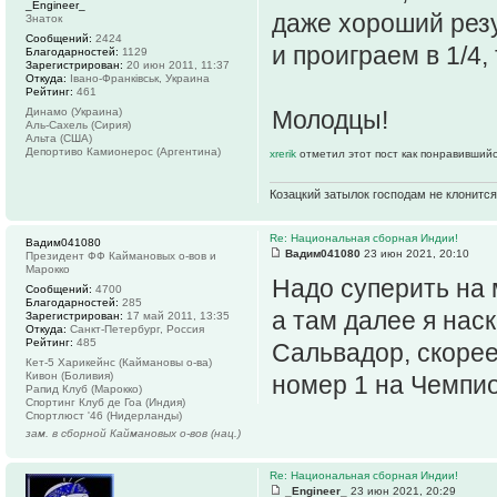
_Engineer_
даже хороший резу
Знаток
Сообщений:
2424
и проиграем в 1/4,
Благодарностей:
1129
Зарегистрирован:
20 июн 2011, 11:37
Откуда:
Івано-Франківськ, Украина
Рейтинг:
461
Динамо (Украина)
Молодцы!
Аль-Сахель (Сирия)
Альта (США)
Депортиво Камионерос (Аргентина)
xrerik
отметил этот пост как понравившийс
Козацкий затылок господам не клонится
Re: Национальная сборная Индии!
Вадим041080
Вадим041080
23 июн 2021, 20:10
Президент ФФ Каймановых о-вов и
Марокко
Надо суперить на 
Сообщений:
4700
Благодарностей:
285
а там далее я нас
Зарегистрирован:
17 май 2011, 13:35
Откуда:
Санкт-Петербург, Россия
Рейтинг:
485
Сальвадор, скорее
Кет-5 Харикейнс (Каймановы о-ва)
Кивон (Боливия)
номер 1 на Чемпио
Рапид Клуб (Марокко)
Спортинг Клуб де Гоа (Индия)
Спортлюст '46 (Нидерланды)
зам. в сборной Каймановых о-вов (нац.)
Re: Национальная сборная Индии!
_Engineer_
23 июн 2021, 20:29