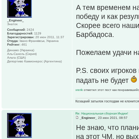
А тем временем н
победу и как резу
_Engineer_
Скорее всего наши
Знаток
Сообщений:
2424
Барбадоса.
Благодарностей:
1129
Зарегистрирован:
20 июн 2011, 11:37
Откуда:
Івано-Франківськ, Украина
Рейтинг:
461
Динамо (Украина)
Пожелаем удачи н
Аль-Сахель (Сирия)
Альта (США)
Депортиво Камионерос (Аргентина)
P.S. своих игроко
падать не будет
xrerik
отметил этот пост как понравившийс
Козацкий затылок господам не клонится
Re: Национальная сборная Индии!
_Engineer_
23 июн 2021, 08:57
Не знаю, что пла
на этот ЧМ, но вых