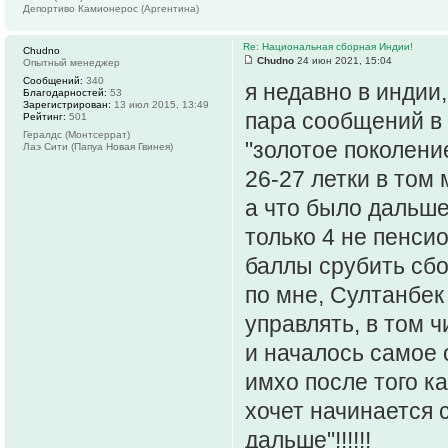
Депортиво Камионерос (Аргентина)
Re: Национальная сборная Индии!
Chudno
Chudno
24 июн 2021, 15:04
Опытный менеджер
Сообщений:
340
я недавно в индии
Благодарностей:
53
Зарегистрирован:
13 июл 2015, 13:49
пара сообщений в 
Рейтинг:
501
Гералдс (Монтсеррат)
"золотое поколение
Лаэ Сити (Папуа Новая Гвинея)
26-27 летки в том 
а что было дальше
только 4 не пенси
баллы срубить сб
по мне, Султанбек
управлять, в том ч
и началось самое 
имхо после того ка
хочет начинается с
дальше"!!!!!!