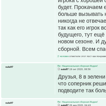
игрока с хорошей 
будет. Прокачаем 
больше вызывать н
никогда не отвечае
так как его игрок 
будущего, тут ещё
новом сезоне. И д
сборной. Всем спа
2 человек
отметили этот пост как понрав
Re: Национальная сборная Индии!
sula97
sula97
19 окт 2020, 08:56
Друзья, 8 в зелен
что соперник реши
подводите так бол
Re: Национальная сборная Индии!
sula97
sula97
26 дек 2020, 04:43