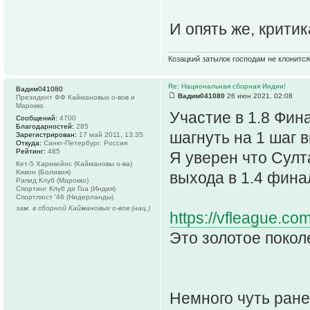
И опять же, критик
Козацкий затылок господам не клонится
Re: Национальная сборная Индии!
Вадим041080
Вадим041080
26 июн 2021, 02:08
Президент ФФ Каймановых о-вов и
Марокко
Участие в 1.8 Фин
Сообщений:
4700
Благодарностей:
285
шагнуть на 1 шаг 
Зарегистрирован:
17 май 2011, 13:35
Откуда:
Санкт-Петербург, Россия
Рейтинг:
485
Я уверен что Султ
Кет-5 Харикейнс (Каймановы о-ва)
Кивон (Боливия)
выхода в 1.4 фина
Рапид Клуб (Марокко)
Спортинг Клуб де Гоа (Индия)
Спортлюст '46 (Нидерланды)
зам. в сборной Каймановых о-вов (нац.)
https://vfleague.co
Это золотое покол
Немного чуть ране