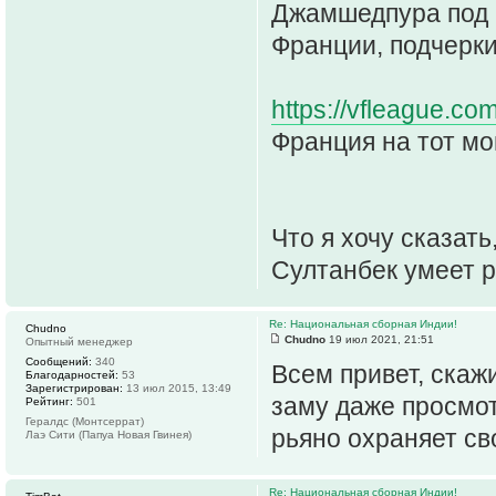
Джамшедпура под 
Франции, подчерки
https://vfleague.co
Франция на тот м
Что я хочу сказат
Султанбек умеет р
Re: Национальная сборная Индии!
Chudno
Chudno
19 июл 2021, 21:51
Опытный менеджер
Сообщений:
340
Всем привет, скаж
Благодарностей:
53
Зарегистрирован:
13 июл 2015, 13:49
заму даже просмот
Рейтинг:
501
Гералдс (Монтсеррат)
рьяно охраняет св
Лаэ Сити (Папуа Новая Гвинея)
Re: Национальная сборная Индии!