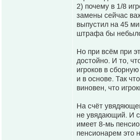
2) почему в 1/8 и
замены сейчас ва
выпустил на 45 ми
штрафа бы небыл
Но при всём при э
достойно. И то, ч
игроков в сборную 
и в основе. Так чт
виновен, что игрок
На счёт увядяющег
не увядающий. И с
имеет 8-мь пенсио
пенсионарем это н