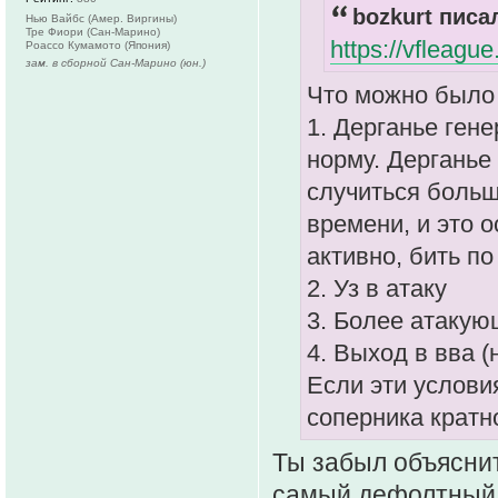
bozkurt писал
Нью Вайбс (Амер. Виргины)
Тре Фиори (Сан-Марино)
https://vfleagu
Роассо Кумамото (Япония)
зам. в сборной Сан-Марино (юн.)
Что можно было 
1. Дерганье ген
норму. Дерганье 
случиться боль
времени, и это 
активно, бить по
2. Уз в атаку
3. Более атакую
4. Выход в вва (
Если эти услови
соперника крат
Ты забыл объяснит
самый дефолтный а