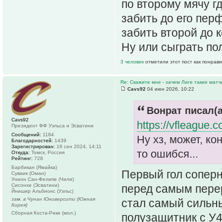
по второму мячу г
забить до его пер
забить второй до 
Ну или сыграть по
3 человек
отметили этот пост как понрав
Re: Скажите мне - зачем Лиге такие матч
Cavs92
04 июн 2026, 10:22
Вонрат писал(а
Cavs92
https://vfleague.
Президент ФФ Уэльса и Эсватини
Сообщений:
1184
Ну хз, может, ко
Благодарностей:
1439
Зарегистрирован:
16 сен 2024, 14:11
то ошибся...
Откуда:
Томск, Россия
Рейтинг:
728
Барбикан (Ямайка)
Первый гол сопер
Суваик (Оман)
Унион Сан-Фелипе (Чили)
перед самым перер
Сисонхе (Эсватини)
Йнишир Альбионс (Уэльс)
зам. в Чунан Юниверсити (Южная
стал самый сильны
Корея)
Сборная Коста-Рики (мол.)
полузащитник с У4