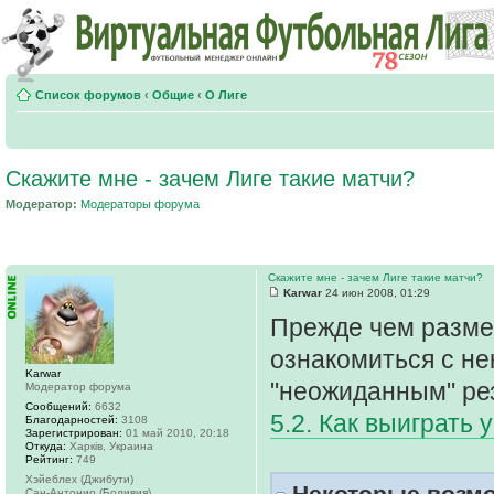
Список форумов
‹
Общие
‹
О Лиге
Скажите мне - зачем Лиге такие матчи?
Модератор:
Модераторы форума
Скажите мне - зачем Лиге такие матчи?
Karwar
24 июн 2008, 01:29
Прежде чем размес
ознакомиться с не
Karwar
"неожиданным" ре
Модератор форума
Сообщений:
6632
5.2. Как выиграть 
Благодарностей:
3108
Зарегистрирован:
01 май 2010, 20:18
Откуда:
Харків, Украина
Рейтинг:
749
Хэйеблех (Джибути)
Некоторые возмо
Сан-Антонио (Боливия)