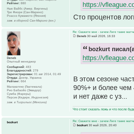
https://vfleague.
Рейтинг:
880
Нью Вайбс (Амер. Виргины)
Тре Фиори (Сан-Марино)
Cто процентов лог
Роассо Кумамото (Япония)
зам. в сборной Сан-Марино (юн.)
Re: Скажите мне - зачем Лиге такие матч
Deneb
30 май 2026, 16:33
bozkurt писал(а
https://vfleague.
Deneb
Опытный менеджер
Сообщений:
483
Благодарностей:
279
Зарегистрирован:
01 авг 2014, 01:49
В этом сезоне час
Откуда:
Днепр, Украина
Рейтинг:
664
90%+ и более чем 
Малакатеко (Гватемала)
Рио Бабаойо (Эквадор)
Сумба (Фареры)
и нет даже с уз...
Персик (Кедири, Индонезия)
зам. в Тигрильос (Мексика)
Что стоит сказать ложь и что после буд
Re: Скажите мне - зачем Лиге такие матч
bozkurt
bozkurt
30 май 2026, 20:40