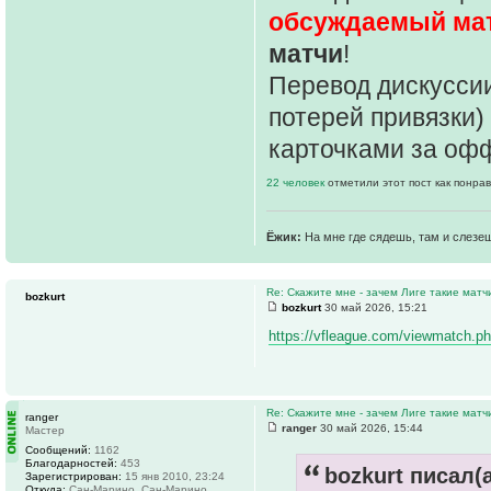
обсуждаемый ма
матчи
!
Перевод дискуссии
потерей привязки)
карточками за оф
22 человек
отметили этот пост как понра
Ёжик:
На мне где сядешь, там и слезе
Re: Скажите мне - зачем Лиге такие матч
bozkurt
bozkurt
30 май 2026, 15:21
https://vfleague.com/viewmatch.ph
Re: Скажите мне - зачем Лиге такие матч
ranger
ranger
30 май 2026, 15:44
Мастер
Сообщений:
1162
Благодарностей:
453
bozkurt писал(а
Зарегистрирован:
15 янв 2010, 23:24
Откуда:
Сан-Марино, Сан-Марино