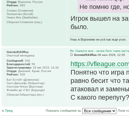
Откуда:
Воронеж, Россия
Не помню где, н
Рейтинг:
593
Слован (Словения)
Линмэнчжэ (Китай)
Игрок вышел на за
Чикен Инн (Зимбабве)
Сборная Словении (нац.)
было.
Унас в Ворониже ни усё как игде усех.
Re: Скажите мне - зачем Лиге такие матч
Grendolf163Rus
Grendolf163Rus
08 июн 2026, 12:26
Опытный менеджер
Сообщений:
328
https://vfleague.co
Благодарностей:
56
Зарегистрирован:
18 авг 2015, 14:34
Понятно что игра 
Откуда:
Джанкой, Крым, Россия
Рейтинг:
528
равно бесит что т
Бат Естейт (Доминика)
Сент-Джозефс (Гибралтар)
Сонглам Нгеан (Вьетнам)
атаковал и замены
Фламбо де л’Эст (Бурунди)
Сборная Гибралтара (юн.)
С какого перепугу
Пред.
Показать сообщения за:
Поле с