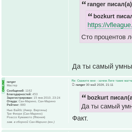
ranger писал(а)
bozkurt писал
https://vfleagu
Cто процентов л
Да ты самый умный
Re: Скажите мне - зачем Лиге такие матч
ranger
ranger
30 май 2026, 21:11
Мастер
Сообщений:
1162
Благодарностей:
453
bozkurt писал(а
Зарегистрирован:
15 янв 2010, 23:24
Откуда:
Сан-Марино, Сан-Марино
Да ты самый умн
Рейтинг:
880
Нью Вайбс (Амер. Виргины)
Тре Фиори (Сан-Марино)
Факт.
Роассо Кумамото (Япония)
зам. в сборной Сан-Марино (юн.)