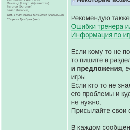
Майванд (Кабул, Афганистан)
Твистер (Эстония)
Калор (Мексика)
зам. в Манчестер Юнайтед (Эсватини)
Рекомендую также
Сборная Джибути (юн.)
Ошибки тренера ил
Информация по и
Если кому то не 
то пишите в разде
и предложения
, 
игры.
Если кто то не зна
его проблемы и ку
не нужно.
Присылайте свои 
В каждом сообще