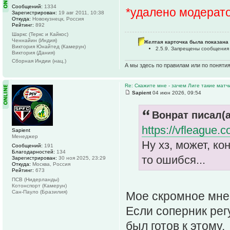
Сообщений:
1334
*удалено модерат
Зарегистрирован:
19 авг 2011, 10:38
Откуда:
Новокузнецк, Россия
Рейтинг:
892
Шаркс (Теркс и Кайкос)
Ченнайин (Индия)
Желтая карточка была показана 
Виктория Юнайтед (Камерун)
2.5.9. Запрещены сообщения
Виктория (Дания)
Сборная Индии (нац.)
А мы здесь по правилам или по поняти
Re: Скажите мне - зачем Лиге такие матч
Sapient
04 июн 2026, 09:54
Вонрат писал(а
https://vfleague.
Sapient
Менеджер
Ну хз, может, ко
Сообщений:
191
Благодарностей:
134
то ошибся...
Зарегистрирован:
30 ноя 2025, 23:29
Откуда:
Москва, Россия
Рейтинг:
673
ПСВ (Нидерланды)
Котонспорт (Камерун)
Сан-Пауло (Бразилия)
Мое скромное мне
Если соперник регу
был готов к этому.