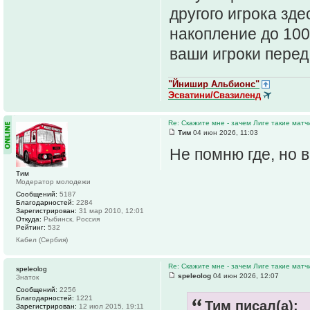
другого игрока зд
накопление до 100
ваши игроки перед
"Йнишир Альбионс"
Эсватини/Свазиленд
Re: Скажите мне - зачем Лиге такие матч
Тим
04 июн 2026, 11:03
Не помню где, но 
Тим
Модератор молодежи
Сообщений:
5187
Благодарностей:
2284
Зарегистрирован:
31 мар 2010, 12:01
Откуда:
Рыбинск, Россия
Рейтинг:
532
Кабел (Сербия)
Re: Скажите мне - зачем Лиге такие матч
speleolog
speleolog
04 июн 2026, 12:07
Знаток
Сообщений:
2256
Благодарностей:
1221
Тим писал(а):
Зарегистрирован:
12 июл 2015, 19:11