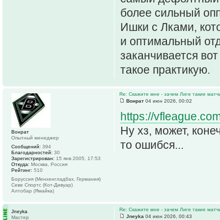
более сильный опп
Ишки с Лками, ко
и оптимальный отд
заканчивается вот
такое практикую.
Re: Скажите мне - зачем Лиге такие матч
Вонрат
04 июн 2026, 00:02
https://vfleague.co
Ну хз, может, коне
Вонрат
Опытный менеджер
то ошибся...
Сообщений:
394
Благодарностей:
30
Зарегистрирован:
15 янв 2005, 17:53
Откуда:
Москва, Россия
Рейтинг:
510
Боруссия (Менхенгладбах, Германия)
Севе Спортс (Кот-Дивуар)
Алтобар (Ямайка)
Re: Скажите мне - зачем Лиге такие матч
Jneyka
Jneyka
04 июн 2026, 00:43
Мастер