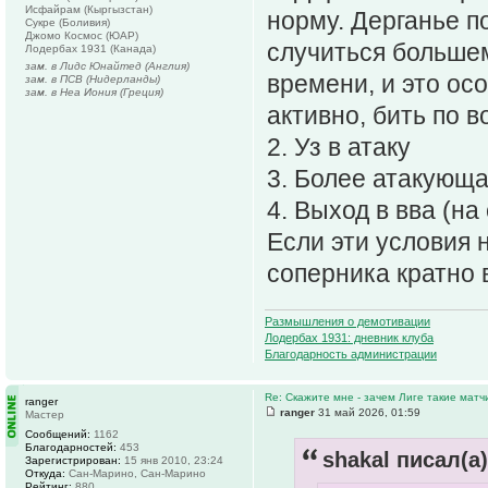
Исфайрам (Кыргызстан)
норму. Дерганье п
Сукре (Боливия)
Джомо Космос (ЮАР)
случиться больше
Лодербах 1931 (Канада)
зам. в Лидс Юнайтед (Англия)
времени, и это ос
зам. в ПСВ (Нидерланды)
зам. в Неа Иония (Греция)
активно, бить по в
2. Уз в атаку
3. Более атакующа
4. Выход в вва (на
Если эти условия 
соперника кратно
Размышления о демотивации
Лодербах 1931: дневник клуба
Благодарность администрации
Re: Скажите мне - зачем Лиге такие матч
ranger
ranger
31 май 2026, 01:59
Мастер
Сообщений:
1162
Благодарностей:
453
shakal писал(а)
Зарегистрирован:
15 янв 2010, 23:24
Откуда:
Сан-Марино, Сан-Марино
Рейтинг:
880