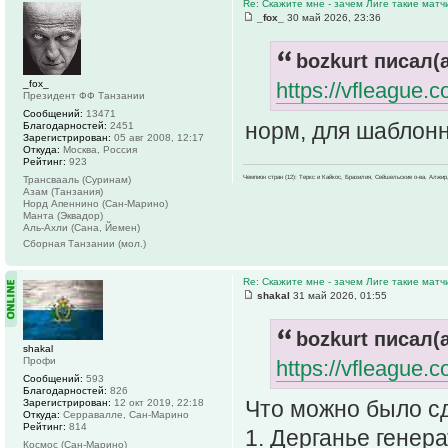
Re: Скажите мне - зачем Лиге такие матч
_fox_
30 май 2026, 23:36
bozkurt писал(а
_fox_
https://vfleague.
Президент ФФ Танзании
Сообщений:
13471
норм, для шаблонн
Благодарностей:
2451
Зарегистрирован:
05 авг 2008, 12:17
Откуда:
Москва, Россия
Рейтинг:
923
Чемпион стран (12): Теркс и Кайкос, Бразилия, Сейшельские о-ва, Алжир
Трансвааль (Суринам)
Азам (Танзания)
Норд Апеннино (Сан-Марино)
Манта (Эквадор)
Аль-Ахли (Сана, Йемен)
Сборная Танзании (мол.)
Re: Скажите мне - зачем Лиге такие матч
shakal
31 май 2026, 01:55
bozkurt писал(а
shakal
Профи
https://vfleague.
Сообщений:
593
Благодарностей:
826
Что можно было сд
Зарегистрирован:
12 окт 2019, 22:18
Откуда:
Серравалле, Сан-Марино
Рейтинг:
814
1. Дерганье генер
Космос (Сан-Марино)