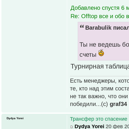
Добавлено спустя 6 м
Re: Offtop все и обо в
Barabulik писал
Ты не ведешь бо
счеты
Турнирная таблица
Есть менеджеры, кото
те, кто над этим сос
не так важно, что он
победили...(с)
graf34
Трансфер это спасение
Dydya Yorei
Dydya Yorei
20 фев 20