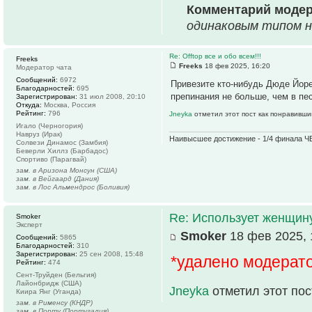
Комментарий моде
одинаковым типом н
Re: Offtop все и обо всем!!!
Freeks
Freeks
18 фев 2025, 16:20
Модератор чата
Сообщений:
6972
Привезите кто-нибудь Дюде Йоре
Благодарностей:
695
препинания не больше, чем в пе
Зарегистрирован:
31 июл 2008, 20:10
Откуда:
Москва, Россия
Рейтинг:
796
Jneyka
отметил этот пост как понравивши
Игало (Черногория)
Навруз (Ирак)
Наивысшее достижение - 1/4 финала ЧЕ
Солвези Динамос (Замбия)
Беверли Хиллз (Барбадос)
Спортиво (Парагвай)
зам. в Аризона Монсун (США)
зам. в Вейгаард (Дания)
зам. в Лос Альмендрос (Боливия)
Re: Использует женщину
Smoker
Эксперт
Smoker
18 фев 2025, 
Сообщений:
5865
Благодарностей:
310
Зарегистрирован:
25 сен 2008, 15:48
*удалено модерат
Рейтинг:
474
Сент-Труйден (Бельгия)
Лайонбридж (США)
Jneyka
отметил этот по
Киира Янг (Уганда)
зам. в Рименсу (КНДР)
зам. в Порту (Португалия)