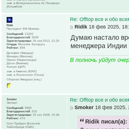
зам. в Интернасиональ де Пальмира
(Колумбия)
Re: Offtop все и обо всем
Ridik
Ridik
18 фев 2025, 18
Президент ФФ Мьянмы
Сообщений:
12202
Думаю настало вр
Благодарностей:
3040
Зарегистрирован:
26 ноя 2013, 21:25
менеджера Индии 
Откуда:
Могилёв, Беларусь
Рейтинг:
859
Дельфин (Эквадор)
Монкаро (Мексика)
В полночь уйдут оче
Орион (Нидерланды)
Дагон (Мьянма)
Анегри (ЦАР)
зам. в Амвоти (ЮАР)
зам. в Лонголонго (Тонга)
Сборная Эквадора (нац.)
Re: Offtop все и обо всем
Smoker
Эксперт
Smoker
18 фев 2025, 
Сообщений:
5865
Благодарностей:
310
Зарегистрирован:
25 сен 2008, 15:48
Рейтинг:
474
Ridik писал(а):
Сент-Труйден (Бельгия)
Лайонбридж (США)