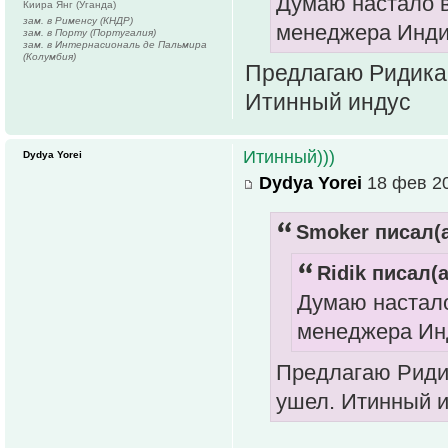
Думаю настало в
Киира Янг (Уганда)
зам. в Рименсу (КНДР)
менеджера Индии
зам. в Порту (Португалия)
зам. в Интернасиональ де Пальмира
(Колумбия)
Предлагаю Ридика.
Итинный индус
Итинный)))
Dydya Yorei
Dydya Yorei
18 фев 20
Smoker писал(а
Ridik писал(а
Думаю настало
менеджера Инд
Предлагаю Ридик
ушел. Итинный 