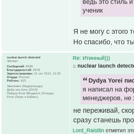
ведь это стиль 
ученик
Я не могу с этого
Но спасибо, что т
Re: Итинный)))
nuclear launch detected
Эксперт
nuclear launch detect
Сообщений:
6336
Благодарностей:
2978
Зарегистрирован:
21 окт 2010, 11:05
Откуда:
Россия
Dydya Yorei пис
Рейтинг:
615
Звалювен (Нидерланды)
я написал на фо
Диба-эль-Хисн (ОАЭ)
Пайдха Блэк Эйнджелс (Уганда)
менеджеров, не 
Розо (Теркс и Кайкос)
не переживай, ско
сразу станешь пр
Lord_Raistlin
отметил эт