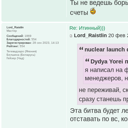
Ты не ведешь борь
счеты
Re: Итинный)))
Lord_Raistlin
Мастер
Lord_Raistlin
20 фев 2
Сообщений:
1869
Благодарностей:
554
Зарегистрирован:
28 сен 2023, 14:13
Рейтинг:
554
nuclear launch 
Тегевадзаро (Япония)
Белшина (Беларусь)
Гейзер (Чад)
Dydya Yorei п
я написал на 
менеджеров, н
не переживай, с
сразу станешь 
Эта битва будет л
отставать по вс, к