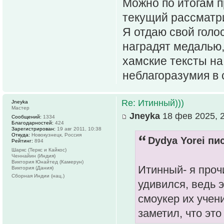
Можно по итогам п
текущий рассматри
Я отдаю свой голо
наградят медалью,
хамские тексты на
неблагоразумия в 
Re: Итинный)))
Jneyka
Мастер
Jneyka
18 фев 2025, 
Сообщений:
1334
Благодарностей:
424
Зарегистрирован:
19 авг 2011, 10:38
Откуда:
Новокузнецк, Россия
Dydya Yorei пис
Рейтинг:
894
Шаркс (Теркс и Кайкос)
Ченнайин (Индия)
Виктория Юнайтед (Камерун)
Итинный- я проч
Виктория (Дания)
Сборная Индии (нац.)
удивился, ведь 
смоукер их учени
заметил, что эт