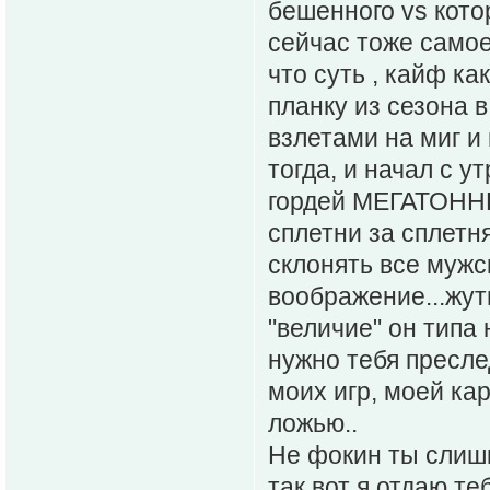
бешенного vs кото
сейчас тоже самое
что суть , кайф ка
планку из сезона в
взлетами на миг и
тогда, и начал с у
гордей МЕГАТОННЫ
сплетни за сплетн
склонять все мужс
воображение...жуть
"величие" он типа 
нужно тебя пресле
моих игр, моей ка
ложью..
Не фокин ты слишк
так вот я отдаю те