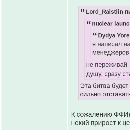
Lord_Raistlin п
nuclear launc
Dydya Yore
я написал н
менеджеров,
не переживай,
душу, сразу с
Эта битва будет
сильно отставать
К сожалению ФФИн
некий прирост к ц