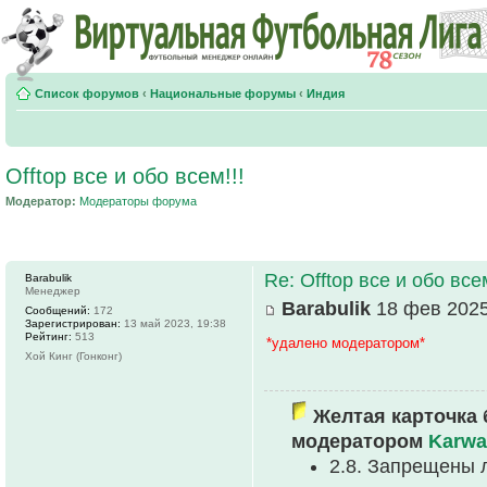
Список форумов
‹
Национальные форумы
‹
Индия
Offtop все и обо всем!!!
Модератор:
Модераторы форума
Re: Offtop все и обо всем
Barabulik
Менеджер
Barabulik
18 фев 2025
Сообщений:
172
Зарегистрирован:
13 май 2023, 19:38
Рейтинг:
513
*удалено модератором*
Хой Кинг (Гонконг)
Желтая карточка 
модератором
Karwa
2.8. Запрещены 