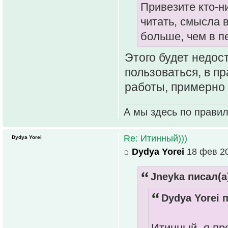
Привезите кто-
читать, смысла в
больше, чем в п
Этого будет недос
пользоваться, в п
работы, примерно 
А мы здесь по прави
Re: Итинный)))
Dydya Yorei
Dydya Yorei
18 фев 20
Jneyka писал(а
Dydya Yorei п
Итинный- я пр