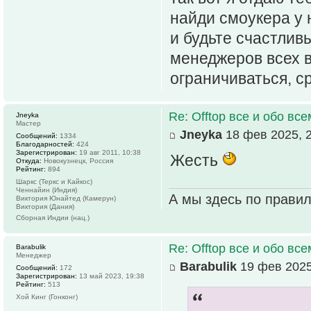
найди смоукера у 
и будьте счастлив
менеджеров всех в
ограничиваться, ср
Re: Offtop все и обо всем
Jneyka
Мастер
Jneyka
18 фев 2025, 
Сообщений:
1334
Благодарностей:
424
Зарегистрирован:
19 авг 2011, 10:38
Жесть
Откуда:
Новокузнецк, Россия
Рейтинг:
894
Шаркс (Теркс и Кайкос)
Ченнайин (Индия)
А мы здесь по прави
Виктория Юнайтед (Камерун)
Виктория (Дания)
Сборная Индии (нац.)
Re: Offtop все и обо всем
Barabulik
Менеджер
Barabulik
19 фев 2025
Сообщений:
172
Зарегистрирован:
13 май 2023, 19:38
Рейтинг:
513
Хой Кинг (Гонконг)