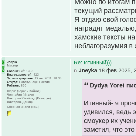
Можно по итогам п
текущий рассматри
Я отдаю свой голо
наградят медалью,
хамские тексты на
неблагоразумия в 
Re: Итинный)))
Jneyka
Мастер
Jneyka
18 фев 2025, 
Сообщений:
1333
Благодарностей:
423
Зарегистрирован:
19 авг 2011, 10:38
Откуда:
Новокузнецк, Россия
Dydya Yorei пис
Рейтинг:
896
Шаркс (Теркс и Кайкос)
Ченнайин (Индия)
Виктория Юнайтед (Камерун)
Итинный- я проч
Виктория (Дания)
Сборная Индии (нац.)
удивился, ведь 
смоукер их учени
заметил, что эт