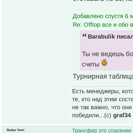
Добавлено спустя 6 м
Re: Offtop все и обо в
Barabulik писал
Ты не ведешь бо
счеты
Турнирная таблица
Есть менеджеры, кото
те, кто над этим сос
не так важно, что он
победили...(с)
graf34
Трансфер это спасение
Dydya Yorei