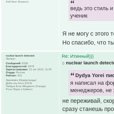
Хой Кинг (Гонконг)
ведь это стиль 
ученик
Я не могу с этого
Но спасибо, что т
Re: Итинный)))
nuclear launch detected
Эксперт
nuclear launch detect
Сообщений:
6336
Благодарностей:
2978
Зарегистрирован:
21 окт 2010, 11:05
Откуда:
Россия
Dydya Yorei пис
Рейтинг:
621
Звалювен (Нидерланды)
я написал на фо
Диба-эль-Хисн (ОАЭ)
Пайдха Блэк Эйнджелс (Уганда)
менеджеров, не 
Розо (Теркс и Кайкос)
не переживай, ско
сразу станешь пр