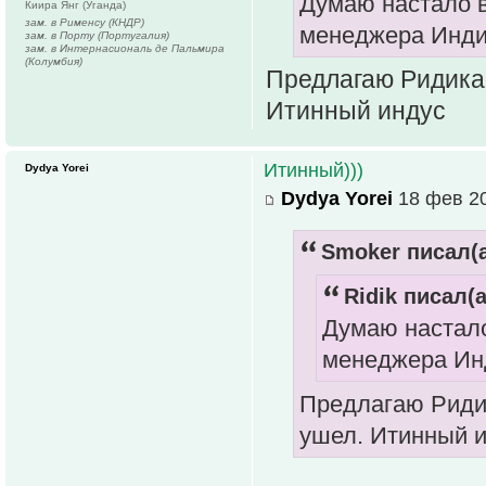
Думаю настало в
Киира Янг (Уганда)
зам. в Рименсу (КНДР)
менеджера Индии
зам. в Порту (Португалия)
зам. в Интернасиональ де Пальмира
(Колумбия)
Предлагаю Ридика.
Итинный индус
Итинный)))
Dydya Yorei
Dydya Yorei
18 фев 20
Smoker писал(а
Ridik писал(а
Думаю настало
менеджера Инд
Предлагаю Ридик
ушел. Итинный 