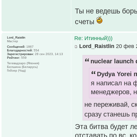
Ты не ведешь борь
счеты
Re: Итинный)))
Lord_Raistlin
Мастер
Lord_Raistlin
20 фев 2
Сообщений:
1867
Благодарностей:
554
Зарегистрирован:
28 сен 2023, 14:13
Рейтинг:
559
nuclear launch 
Тегевадзаро (Япония)
Белшина (Беларусь)
Гейзер (Чад)
Dydya Yorei п
я написал на 
менеджеров, н
не переживай, с
сразу станешь 
Эта битва будет л
отставать по вс, к