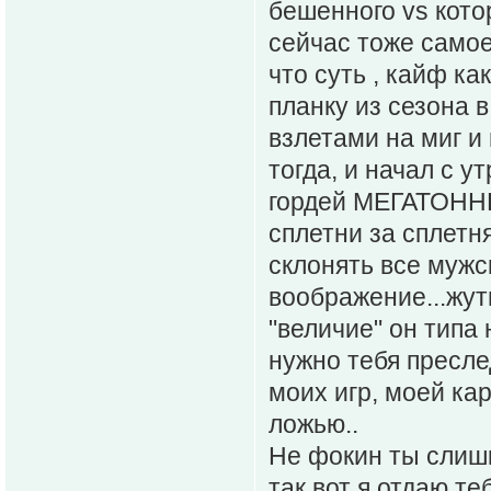
бешенного vs кото
сейчас тоже самое
что суть , кайф ка
планку из сезона в
взлетами на миг и
тогда, и начал с у
гордей МЕГАТОННЫ
сплетни за сплетн
склонять все мужс
воображение...жуть
"величие" он типа 
нужно тебя пресле
моих игр, моей ка
ложью..
Не фокин ты слишк
так вот я отдаю те