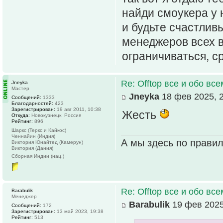
найди смоукера у 
и будьте счастлив
менеджеров всех в
ограничиваться, ср
Re: Offtop все и обо всем
Jneyka
Мастер
Jneyka
18 фев 2025, 
Сообщений:
1333
Благодарностей:
423
Зарегистрирован:
19 авг 2011, 10:38
Жесть
Откуда:
Новокузнецк, Россия
Рейтинг:
896
Шаркс (Теркс и Кайкос)
Ченнайин (Индия)
А мы здесь по прави
Виктория Юнайтед (Камерун)
Виктория (Дания)
Сборная Индии (нац.)
Re: Offtop все и обо всем
Barabulik
Менеджер
Barabulik
19 фев 2025
Сообщений:
172
Зарегистрирован:
13 май 2023, 19:38
Рейтинг:
513