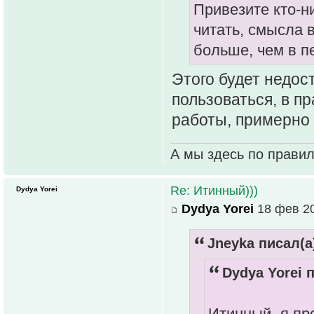
Привезите кто-
читать, смысла в
больше, чем в п
Этого будет недос
пользоваться, в п
работы, примерно 
А мы здесь по прави
Re: Итинный)))
Dydya Yorei
Dydya Yorei
18 фев 20
Jneyka писал(а
Dydya Yorei п
Итинный- я пр