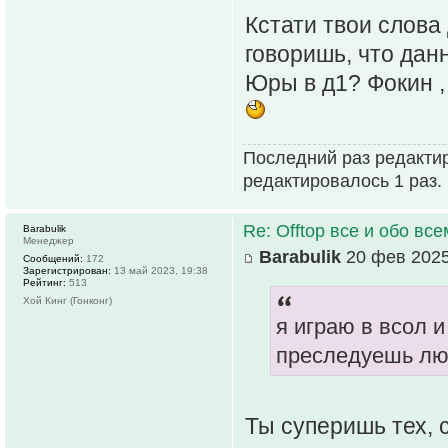
Кстати твои слова
говоришь, что дан
Юры в д1? Фокин ,
Последний раз редакти
редактировалось 1 раз.
Re: Offtop все и обо всем
Barabulik
Менеджер
Barabulik
20 фев 2025
Сообщений:
172
Зарегистрирован:
13 май 2023, 19:38
Рейтинг:
513
Хой Кинг (Гонконг)
я играю в всол и
преследуешь лю
Ты суперишь тех, 