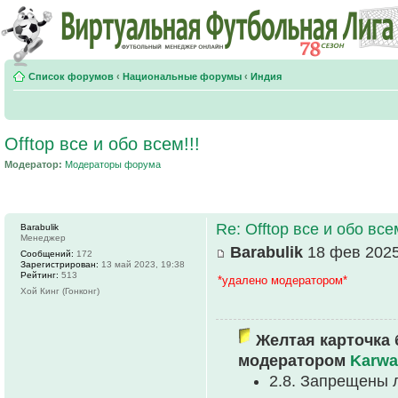
Список форумов
‹
Национальные форумы
‹
Индия
Offtop все и обо всем!!!
Модератор:
Модераторы форума
Re: Offtop все и обо всем
Barabulik
Менеджер
Barabulik
18 фев 2025
Сообщений:
172
Зарегистрирован:
13 май 2023, 19:38
Рейтинг:
513
*удалено модератором*
Хой Кинг (Гонконг)
Желтая карточка 
модератором
Karwa
2.8. Запрещены 