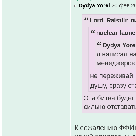
Dydya Yorei
20 фев 20
Lord_Raistlin п
nuclear launc
Dydya Yore
я написал н
менеджеров,
не переживай,
душу, сразу с
Эта битва будет
сильно отставать
К сожалению ФФИн