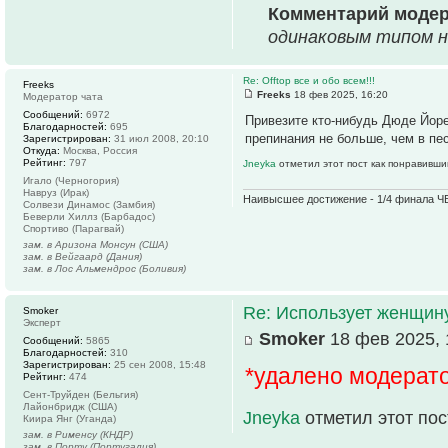
Комментарий моде
одинаковым типом н
Re: Offtop все и обо всем!!!
Freeks
Freeks
18 фев 2025, 16:20
Модератор чата
Сообщений:
6972
Привезите кто-нибудь Дюде Йоре
Благодарностей:
695
препинания не больше, чем в пе
Зарегистрирован:
31 июл 2008, 20:10
Откуда:
Москва, Россия
Рейтинг:
797
Jneyka
отметил этот пост как понравивши
Игало (Черногория)
Навруз (Ирак)
Наивысшее достижение - 1/4 финала ЧЕ
Солвези Динамос (Замбия)
Беверли Хиллз (Барбадос)
Спортиво (Парагвай)
зам. в Аризона Монсун (США)
зам. в Вейгаард (Дания)
зам. в Лос Альмендрос (Боливия)
Re: Использует женщину
Smoker
Эксперт
Smoker
18 фев 2025, 
Сообщений:
5865
Благодарностей:
310
Зарегистрирован:
25 сен 2008, 15:48
*удалено модерат
Рейтинг:
474
Сент-Труйден (Бельгия)
Лайонбридж (США)
Jneyka
отметил этот по
Киира Янг (Уганда)
зам. в Рименсу (КНДР)
зам. в Порту (Португалия)