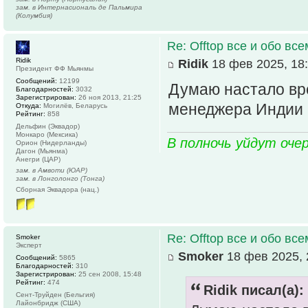
зам. в Интернасиональ де Пальмира
(Колумбия)
Re: Offtop все и обо всем
Ridik
Ridik
18 фев 2025, 18
Президент ФФ Мьянмы
Сообщений:
12199
Думаю настало вр
Благодарностей:
3032
Зарегистрирован:
26 ноя 2013, 21:25
менеджера Индии 
Откуда:
Могилёв, Беларусь
Рейтинг:
858
Дельфин (Эквадор)
Монкаро (Мексика)
В полночь уйдут оче
Орион (Нидерланды)
Дагон (Мьянма)
Анегри (ЦАР)
зам. в Амвоти (ЮАР)
зам. в Лонголонго (Тонга)
Сборная Эквадора (нац.)
Re: Offtop все и обо всем
Smoker
Эксперт
Smoker
18 фев 2025, 
Сообщений:
5865
Благодарностей:
310
Зарегистрирован:
25 сен 2008, 15:48
Рейтинг:
474
Ridik писал(а):
Сент-Труйден (Бельгия)
Лайонбридж (США)