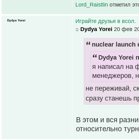
Lord_Raistlin
отметил эт
Играйте друзья в всол.
Dydya Yorei
Dydya Yorei
20 фев 20
nuclear launch 
Dydya Yorei п
я написал на 
менеджеров, н
не переживай, с
сразу станешь 
В этом и вся разни
относительно турн