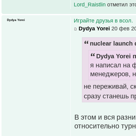
Lord_Raistlin
отметил эт
Играйте друзья в всол.
Dydya Yorei
Dydya Yorei
20 фев 20
nuclear launch 
Dydya Yorei п
я написал на 
менеджеров, н
не переживай, с
сразу станешь 
В этом и вся разни
относительно турн