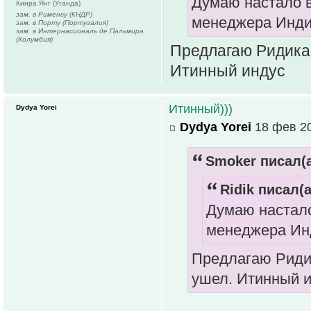
Думаю настало в
Киира Янг (Уганда)
зам. в Рименсу (КНДР)
менеджера Индии
зам. в Порту (Португалия)
зам. в Интернасиональ де Пальмира
(Колумбия)
Предлагаю Ридика.
Итинный индус
Итинный)))
Dydya Yorei
Dydya Yorei
18 фев 20
Smoker писал(а
Ridik писал(а
Думаю настало
менеджера Инд
Предлагаю Ридик
ушел. Итинный 