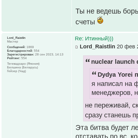
Ты не ведешь борь
счеты
Re: Итинный)))
Lord_Raistlin
Мастер
Lord_Raistlin
20 фев 2
Сообщений:
1869
Благодарностей:
554
Зарегистрирован:
28 сен 2023, 14:13
Рейтинг:
554
nuclear launch 
Тегевадзаро (Япония)
Белшина (Беларусь)
Гейзер (Чад)
Dydya Yorei п
я написал на 
менеджеров, н
не переживай, с
сразу станешь 
Эта битва будет л
отставать по вс, к