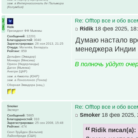
зам. в Интернасиональ де Пальмира
(Колумбия)
Re: Offtop все и обо всем
Ridik
Ridik
18 фев 2025, 18
Президент ФФ Мьянмы
Сообщений:
12201
Думаю настало вр
Благодарностей:
3040
Зарегистрирован:
26 ноя 2013, 21:25
менеджера Индии 
Откуда:
Могилёв, Беларусь
Рейтинг:
859
Дельфин (Эквадор)
Монкаро (Мексика)
В полночь уйдут оче
Орион (Нидерланды)
Дагон (Мьянма)
Анегри (ЦАР)
зам. в Амвоти (ЮАР)
зам. в Лонголонго (Тонга)
Сборная Эквадора (нац.)
Re: Offtop все и обо всем
Smoker
Эксперт
Smoker
18 фев 2025, 
Сообщений:
5865
Благодарностей:
310
Зарегистрирован:
25 сен 2008, 15:48
Рейтинг:
474
Ridik писал(а):
Сент-Труйден (Бельгия)
Лайонбридж (США)