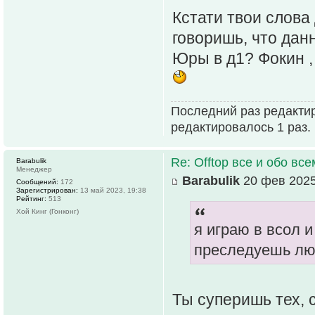
Кстати твои слова
говоришь, что дан
Юры в д1? Фокин ,
Последний раз редакти
редактировалось 1 раз.
Re: Offtop все и обо всем
Barabulik
Менеджер
Barabulik
20 фев 2025
Сообщений:
172
Зарегистрирован:
13 май 2023, 19:38
Рейтинг:
513
Хой Кинг (Гонконг)
я играю в всол и
преследуешь лю
Ты суперишь тех, 