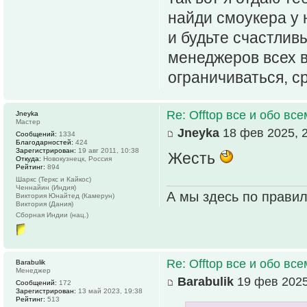
найди смоукера у 
и будьте счастлив
менеджеров всех в
ограничиваться, ср
Re: Offtop все и обо всем
Jneyka
Мастер
Jneyka
18 фев 2025, 
Сообщений:
1334
Благодарностей:
424
Зарегистрирован:
19 авг 2011, 10:38
Жесть
Откуда:
Новокузнецк, Россия
Рейтинг:
894
Шаркс (Теркс и Кайкос)
Ченнайин (Индия)
А мы здесь по прави
Виктория Юнайтед (Камерун)
Виктория (Дания)
Сборная Индии (нац.)
Re: Offtop все и обо всем
Barabulik
Менеджер
Barabulik
19 фев 2025
Сообщений:
172
Зарегистрирован:
13 май 2023, 19:38
Рейтинг:
513