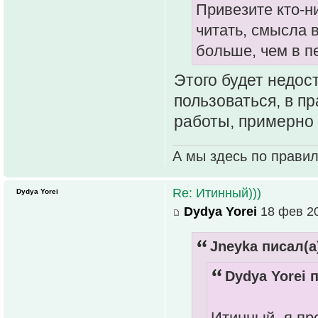
Привезите кто-
читать, смысла в
больше, чем в п
Этого будет недос
пользоваться, в п
работы, примерно 
А мы здесь по прави
Re: Итинный)))
Dydya Yorei
Dydya Yorei
18 фев 20
Jneyka писал(а
Dydya Yorei п
Итинный- я пр