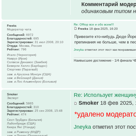
Комментарий моде
одинаковым типом н
Re: Offtop все и обо всем!!!
Freeks
Freeks
18 фев 2025, 16:20
Модератор чата
Сообщений:
6972
Привезите кто-нибудь Дюде Йоре
Благодарностей:
695
препинания не больше, чем в пе
Зарегистрирован:
31 июл 2008, 20:10
Откуда:
Москва, Россия
Рейтинг:
796
Jneyka
отметил этот пост как понравивши
Игало (Черногория)
Навруз (Ирак)
Наивысшее достижение - 1/4 финала ЧЕ
Солвези Динамос (Замбия)
Беверли Хиллз (Барбадос)
Спортиво (Парагвай)
зам. в Аризона Монсун (США)
зам. в Вейгаард (Дания)
зам. в Лос Альмендрос (Боливия)
Re: Использует женщину
Smoker
Эксперт
Smoker
18 фев 2025, 
Сообщений:
5865
Благодарностей:
310
Зарегистрирован:
25 сен 2008, 15:48
*удалено модерат
Рейтинг:
474
Сент-Труйден (Бельгия)
Лайонбридж (США)
Jneyka
отметил этот по
Киира Янг (Уганда)
зам. в Рименсу (КНДР)
зам. в Порту (Португалия)