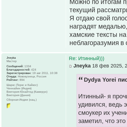
Можно по итогам п
текущий рассматри
Я отдаю свой голо
наградят медалью,
хамские тексты на
неблагоразумия в 
Re: Итинный)))
Jneyka
Мастер
Jneyka
18 фев 2025, 
Сообщений:
1334
Благодарностей:
424
Зарегистрирован:
19 авг 2011, 10:38
Откуда:
Новокузнецк, Россия
Dydya Yorei пис
Рейтинг:
894
Шаркс (Теркс и Кайкос)
Ченнайин (Индия)
Виктория Юнайтед (Камерун)
Итинный- я проч
Виктория (Дания)
Сборная Индии (нац.)
удивился, ведь 
смоукер их учени
заметил, что эт