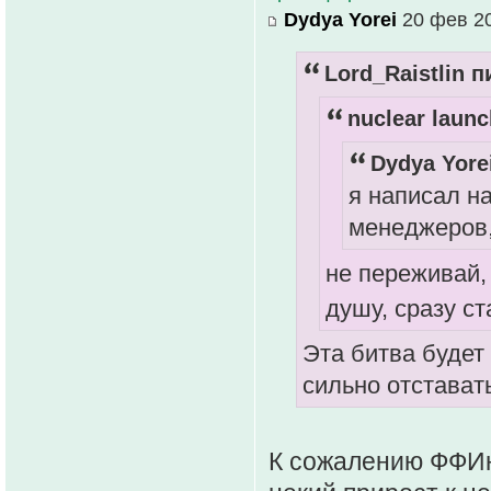
Dydya Yorei
20 фев 20
Lord_Raistlin п
nuclear launc
Dydya Yore
я написал н
менеджеров,
не переживай,
душу, сразу с
Эта битва будет
сильно отставать
К сожалению ФФИн