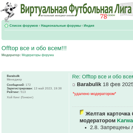
Список форумов
‹
Национальные форумы
‹
Индия
Offtop все и обо всем!!!
Модератор:
Модераторы форума
Re: Offtop все и обо всем
Barabulik
Менеджер
Barabulik
18 фев 2025
Сообщений:
172
Зарегистрирован:
13 май 2023, 19:38
Рейтинг:
513
*удалено модератором*
Хой Кинг (Гонконг)
Желтая карточка 
модератором
Karwa
2.8. Запрещены 