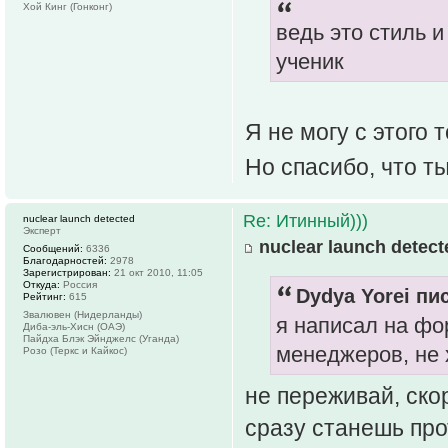
Хой Кинг (Гонконг)
ведь это стиль 
ученик
Я не могу с этого
Но спасибо, что т
Re: Итинный)))
nuclear launch detected
Эксперт
nuclear launch detect
Сообщений:
6336
Благодарностей:
2978
Зарегистрирован:
21 окт 2010, 11:05
Откуда:
Россия
Dydya Yorei пис
Рейтинг:
615
Звалювен (Нидерланды)
я написал на фо
Диба-эль-Хисн (ОАЭ)
Пайдха Блэк Эйнджелс (Уганда)
менеджеров, не 
Розо (Теркс и Кайкос)
не переживай, ско
сразу станешь пр