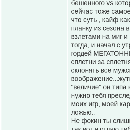
бешенного vs кото
сейчас тоже самое
что суть , кайф ка
планку из сезона в
взлетами на миг и
тогда, и начал с у
гордей МЕГАТОННЫ
сплетни за сплетн
склонять все мужс
воображение...жуть
"величие" он типа 
нужно тебя пресле
моих игр, моей ка
ложью..
Не фокин ты слишк
так вот я отдаю те