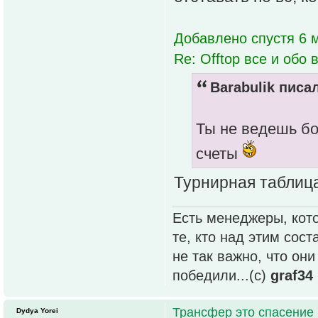
Добавлено спустя 6 м
Re: Offtop все и обо в
Barabulik писал
Ты не ведешь бо
счеты
Турнирная таблица
Есть менеджеры, кото
те, кто над этим сос
не так важно, что он
победили...(с)
graf34
Трансфер это спасение
Dydya Yorei