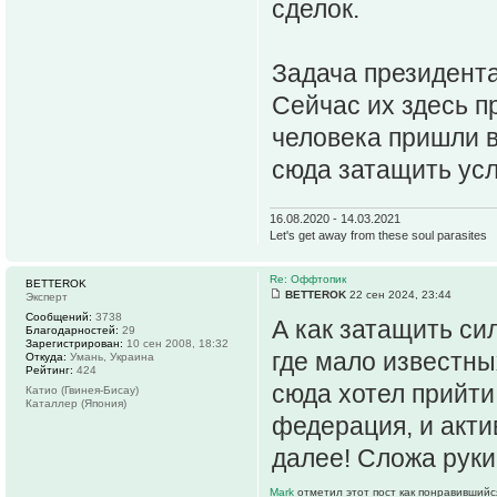
сделок.
Задача президента
Сейчас их здесь п
человека пришли 
сюда затащить ус
16.08.2020 - 14.03.2021
Let's get away from these soul parasites
Re: Оффтопик
BETTEROK
BETTEROK
22 сен 2024, 23:44
Эксперт
Сообщений:
3738
А как затащить с
Благодарностей:
29
Зарегистрирован:
10 сен 2008, 18:32
где мало известных
Откуда:
Умань, Украина
Рейтинг:
424
сюда хотел прийт
Катио (Гвинея-Бисау)
Каталлер (Япония)
федерация, и акти
далее! Сложа руки
Mark
отметил этот пост как понравившийс