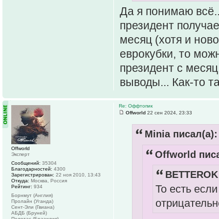
Да я понимаю всё.
президент получае
месяц (хотя и ново
еврокубки, то можн
президент с месяц
выводы... Как-то так
Re: Оффтопик
Offworld
22 сен 2024, 23:33
Minia писал(а):
Offworld
Offworld писа
Эксперт
Сообщений:
35304
Благодарностей:
4300
BETTEROK 
Зарегистрирован:
22 ноя 2010, 13:43
Откуда:
Москва, Россия
То есть если
Рейтинг:
934
Борнмут (Англия)
отрицательно
Пролайн (Уганда)
Сент-Эли (Гвиана)
АБДБ (Бруней)
Пелотас (Бразилия)