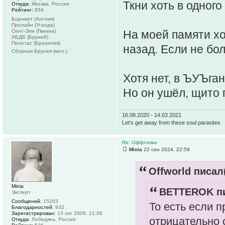
Ткни хоть в одног
Откуда:
Москва, Россия
Рейтинг:
934
Борнмут (Англия)
Пролайн (Уганда)
Сент-Эли (Гвиана)
На моей памяти хо
АБДБ (Бруней)
Пелотас (Бразилия)
назад. Если не бо
Сборная Брунея (мол.)
Хотя нет, в ЪУЪга
Но он ушёл, щито 
16.08.2020 - 14.03.2021
Let's get away from these soul parasites
Re: Оффтопик
Minia
22 сен 2024, 22:59
Offworld писал(
Minia
BETTEROK пи
Эксперт
Сообщений:
15203
То есть если 
Благодарностей:
932
Зарегистрирован:
13 окт 2009, 21:06
отрицательно с
Откуда:
Лебедянь, Россия