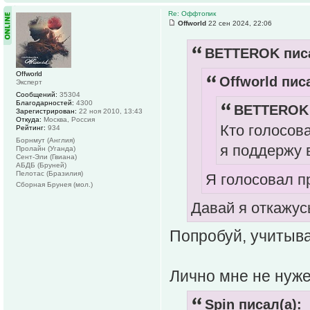
Re: Оффтопик
Offworld
22 сен 2024, 22:06
BETTEROK писа
Offworld
Offworld писа
Эксперт
Сообщений:
35304
Благодарностей:
4300
BETTEROK 
Зарегистрирован:
22 ноя 2010, 13:43
Откуда:
Москва, Россия
Кто голосов
Рейтинг:
934
Борнмут (Англия)
я поддержу в
Пролайн (Уганда)
Сент-Эли (Гвиана)
АБДБ (Бруней)
Пелотас (Бразилия)
Я голосовал п
Сборная Брунея (мол.)
Давай я откажус
Попробуй, учитыва
Лично мне не нуже
Spin писал(а):