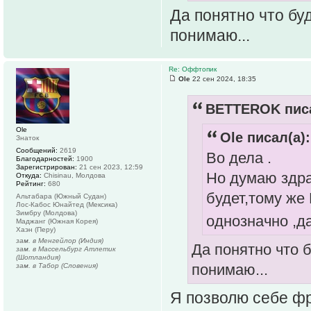
Да понятно что буд
понимаю...
Re: Оффтопик
Ole
22 сен 2024, 18:35
BETTEROK писа
Ole
Ole писал(а):
Знаток
Сообщений:
2619
Во дела .
Благодарностей:
1900
Зарегистрирован:
21 сен 2023, 12:59
Но думаю здр
Откуда:
Chisinau, Молдова
Рейтинг:
680
будет,тому же
Альтабара (Южный Судан)
Лос-Кабос Юнайтед (Мексика)
Зимбру (Молдова)
однозначно ,д
Маджанг (Южная Корея)
Хаэн (Перу)
зам. в Менгейлор (Индия)
Да понятно что б
зам. в Массельбург Атлетик
(Шотландия)
понимаю...
зам. в Табор (Словения)
Я позволю себе фр