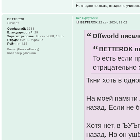
Не стыдно не знать, стыдно не учиться..
Re: Оффтопик
BETTEROK
BETTEROK
22 сен 2024, 23:02
Эксперт
Сообщений:
3738
Благодарностей:
29
Offworld писал(
Зарегистрирован:
10 сен 2008, 18:32
Откуда:
Умань, Украина
Рейтинг:
424
BETTEROK пи
Катио (Гвинея-Бисау)
Каталлер (Япония)
То есть если 
отрицательно с
Ткни хоть в одн
На моей памяти 
назад. Если не 
Хотя нет, в ЪУЪ
назад. Но он уш