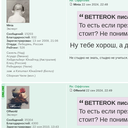
Re: Оффтопик
Minia
22 сен 2024, 22:48
BETTEROK писа
То есть если пр
Minia
Эксперт
стоит? Не понима
Сообщений:
15203
Благодарностей:
932
Зарегистрирован:
13 окт 2009, 21:06
Ну тебе хорош, а др
Откуда:
Лебедянь, Россия
Рейтинг:
526
Сахель (Чад)
Агуадо (Гвиана)
Не стыдно не знать, стыдно не учиться..
Хейдельберг Юнайтед (Австралия)
Елец (Россия)
Рейнджерс (Чили)
зам. в Кэпитал Юнайтед (Белиз)
Сборная Чили (мол.)
Re: Оффтопик
Offworld
22 сен 2024, 22:49
BETTEROK писа
То есть если пр
Offworld
Эксперт
стоит? Не понима
Сообщений:
35304
Благодарностей:
4300
Зарегистрирован:
22 ноя 2010, 13:43