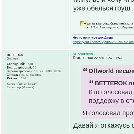
уже обелься груш 
Желтая карточка была показана 
2.5.4. Запрещены сообщения,
Что то приятное для Души.
https://youtu.be/5taBqemMVKI?si=PAdY
Re: Оффтопик
BETTEROK
BETTEROK
22 сен 2024, 21:53
Эксперт
Сообщений:
3738
Благодарностей:
29
Offworld писал(
Зарегистрирован:
10 сен 2008, 18:32
Откуда:
Умань, Украина
Рейтинг:
424
BETTEROK пи
Катио (Гвинея-Бисау)
Каталлер (Япония)
Кто голосовал
поддержу в отл
Я голосовал про
Давай я откажусь 