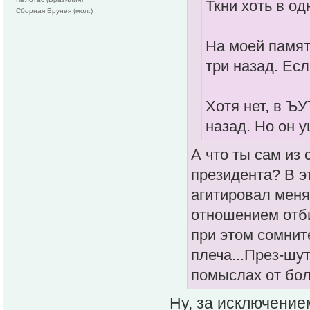
Ткни хоть в о
Сборная Брунея (мол.)
На моей памят
три назад. Ес
Хотя нет, в Ъ
назад. Но он 
А что ты сам из
президента? В э
агитировал меня
отношением отби
при этом сомнит
плеча...През-шу
помыслах от бол
Ну, за исключение