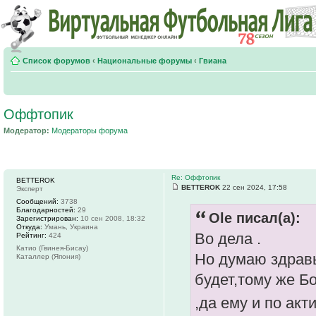
Список форумов
‹
Национальные форумы
‹
Гвиана
Оффтопик
Модератор:
Модераторы форума
Re: Оффтопик
BETTEROK
BETTEROK
22 сен 2024, 17:58
Эксперт
Сообщений:
3738
Благодарностей:
29
Ole писал(а):
Зарегистрирован:
10 сен 2008, 18:32
Откуда:
Умань, Украина
Во дела .
Рейтинг:
424
Катио (Гвинея-Бисау)
Но думаю здрав
Каталлер (Япония)
будет,тому же Б
,да ему и по ак