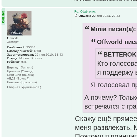
Re: Оффтопик
Offworld
22 сен 2024, 22:33
Minia писал(а):
Offworld
Offworld писа
Эксперт
Сообщений:
35304
Благодарностей:
4300
BETTEROK 
Зарегистрирован:
22 ноя 2010, 13:43
Откуда:
Москва, Россия
Кто голосов
Рейтинг:
934
Борнмут (Англия)
я поддержу в
Пролайн (Уганда)
Сент-Эли (Гвиана)
АБДБ (Бруней)
Пелотас (Бразилия)
Я голосовал п
Сборная Брунея (мол.)
А почему? Тольк
встречался с гр
Скажу ещё прямее.
меня развлекать. М
Поэтому я принцип