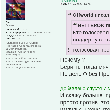
Re: Оффтопик
Ole
22 сен 2024, 20:06
Offworld писал(
Ole
BETTEROK пи
Знаток
Сообщений:
2619
Кто голосовал
Зарегистрирован:
21 сен 2023, 12:59
Откуда:
Chisinau, Молдова
поддержу в отл
Рейтинг:
680
Альтабара (Южный Судан)
Лос-Кабос Юнайтед (Мексика)
Я голосовал про
Зимбру (Молдова)
Маджанг (Южная Корея)
Хаэн (Перу)
Почему ?
зам. в Менгейлор (Индия)
зам. в Массельбург Атлетик
(Шотландия)
Бери ты тогда мяч
зам. в Табор (Словения)
Не дело Ф без Пре
Добавлено спустя 7 м
И скажу больше ,п
просто против ,это
импульс и хочу что