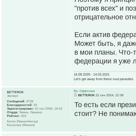
"против всех" и п
отрицательное от
Если актив федерац
Может быть, я даж
в мои планы. Что-т
федерации я уже л
16.08.2020 - 14.03.2021
Let's get away from these soul parasites
Re: Оффтопик
BETTEROK
BETTEROK
22 сен 2024, 22:39
Эксперт
Сообщений:
3738
То есть если през
Благодарностей:
29
Зарегистрирован:
10 сен 2008, 18:32
стоит? Не понимаю 
Откуда:
Умань, Украина
Рейтинг:
424
Катио (Гвинея-Бисау)
Каталлер (Япония)