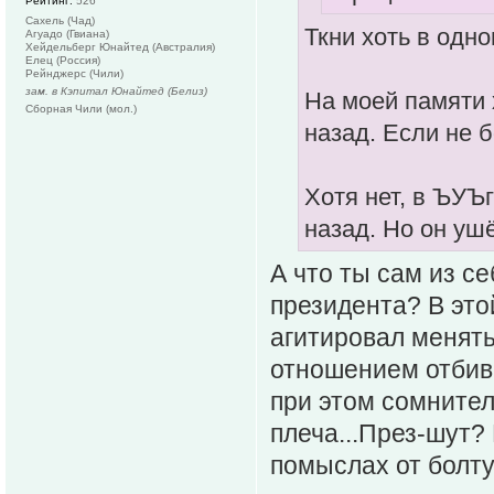
Рейтинг:
526
Сахель (Чад)
Ткни хоть в одн
Агуадо (Гвиана)
Хейдельберг Юнайтед (Австралия)
Елец (Россия)
Рейнджерс (Чили)
зам. в Кэпитал Юнайтед (Белиз)
На моей памяти 
Сборная Чили (мол.)
назад. Если не 
Хотя нет, в ЪУЪ
назад. Но он уш
А что ты сам из с
президента? В это
агитировал менять
отношением отбива
при этом сомнител
плеча...През-шут? 
помыслах от болту