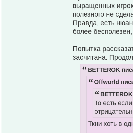
выращенных игроко
полезного не сдел
Правда, есть нюанс
более бесполезен,
Попытка рассказа
засчитана. Продол
BETTEROK писа
Offworld писа
BETTEROK 
То есть если
отрицательно
Ткни хоть в о