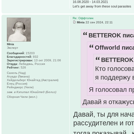
16.08.2020 - 14.03.2021
Let's get away from these soul parasites
Re: Оффтопик
Minia
22 сен 2024, 22:11
BETTEROK писа
Minia
Offworld писа
Эксперт
Сообщений:
15203
Благодарностей:
932
BETTEROK 
Зарегистрирован:
13 окт 2009, 21:06
Откуда:
Лебедянь, Россия
Кто голосов
Рейтинг:
526
Сахель (Чад)
я поддержу в
Агуадо (Гвиана)
Хейдельберг Юнайтед (Австралия)
Елец (Россия)
Рейнджерс (Чили)
Я голосовал п
зам. в Кэпитал Юнайтед (Белиз)
Сборная Чили (мол.)
Давай я откажус
Давай, ты для нач
рассудителен и го
тогда показывай...