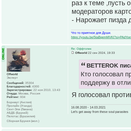
раз к теме ,пусть 
модераторов карт
- Нарожает пизда 
Что то приятное для Души.
https://youtu.be/5taBqemMVKI?si=PAdY
Re: Оффтопик
Offworld
22 сен 2024, 19:33
BETTEROK писа
Кто голосовал п
Offworld
Эксперт
поддержу в отлич
Сообщений:
35304
Благодарностей:
4300
Зарегистрирован:
22 ноя 2010, 13:43
Я голосовал проти
Откуда:
Москва, Россия
Рейтинг:
934
Борнмут (Англия)
Пролайн (Уганда)
16.08.2020 - 14.03.2021
Сент-Эли (Гвиана)
Let's get away from these soul parasites
АБДБ (Бруней)
Пелотас (Бразилия)
Сборная Брунея (мол.)