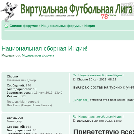
Список форумов
‹
Национальные форумы
‹
Индия
Национальная сборная Индии!
Модератор:
Модераторы форума
Re: Национальная сборная Индии!
Chudno
Chudno
15 сен 2021, 08:22
Опытный менеджер
Сообщений:
340
выбираю состав на турнир с уче
Благодарностей:
53
Зарегистрирован:
13 июл 2015, 13:49
Рейтинг:
501
_Engineer_
отметил этот пост как понрав
Гералдс (Монтсеррат)
Лаэ Сити (Папуа Новая Гвинея)
Re: Национальная сборная Индии!
Danya2008
Danya2008
29 сен 2023, 13:40
Менеджер
Сообщений:
164
Приветствую все
Благодарностей:
64
Зарегистрирован:
31 мар 2017, 15:48