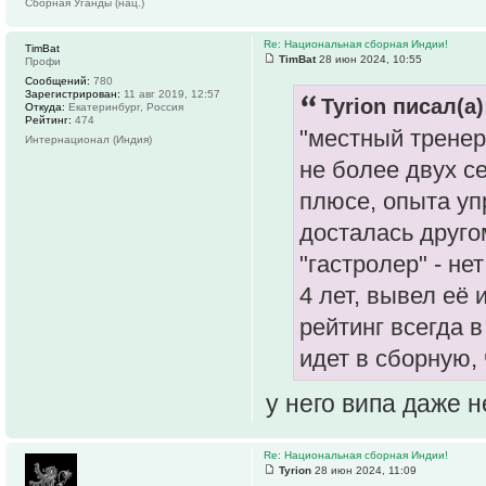
Сборная Уганды (нац.)
Re: Национальная сборная Индии!
TimBat
TimBat
28 июн 2024, 10:55
Профи
Сообщений:
780
Зарегистрирован:
11 авг 2019, 12:57
Tyrion писал(а)
Откуда:
Екатеринбург, Россия
Рейтинг:
474
"местный тренер
Интернационал (Индия)
не более двух с
плюсе, опыта уп
досталась друго
"гастролер" - н
4 лет, вывел её 
рейтинг всегда 
идет в сборную,
у него випа даже н
Re: Национальная сборная Индии!
Tyrion
28 июн 2024, 11:09