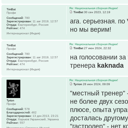
Re: Национальная сборная Индии!
TimBat
TimBat
30 сен 2023, 12:19
Профи
Сообщений:
780
ага. серьезная. п
Зарегистрирован:
11 авг 2019, 12:57
Откуда:
Екатеринбург, Россия
но мы верим!
Рейтинг:
474
Интернационал (Индия)
Re: Национальная сборная Индии!
TimBat
TimBat
27 июн 2024, 22:32
Профи
Сообщений:
780
на голосовании за
Зарегистрирован:
11 авг 2019, 12:57
Откуда:
Екатеринбург, Россия
тренера
kaknada
Рейтинг:
474
Интернационал (Индия)
Re: Национальная сборная Индии!
Tyrion
28 июн 2024, 09:09
"местный тренер" 
не более двух сез
Tyrion
Профи
плюсе, опыта упра
Сообщений:
578
Благодарностей:
462
Зарегистрирован:
13 дек 2013, 23:21
досталась другому
Откуда:
Харьков Украинский, Украина
Рейтинг:
557
"гастролер" - нет
Мохаммедан Спортинг (Индия)