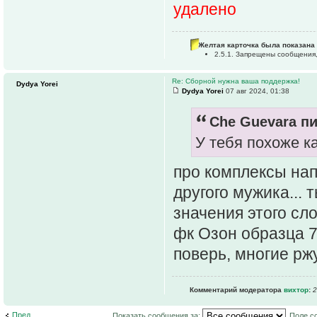
удалено
Желтая карточка была показана 
2.5.1. Запрещены сообщения
Re: Сборной нужна ваша поддержка!
Dydya Yorei
Dydya Yorei
07 авг 2024, 01:38
Che Guevara пи
У тебя похоже к
про комплексы нап
другого мужика...
значения этого сл
фк Озон образца 70
поверь, многие рж
Комментарий модератора
вихтор
:
2
Пред.
Показать сообщения за:
Поле с