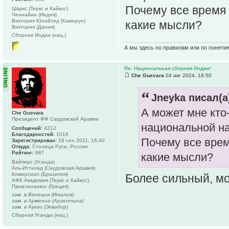
Почему все время 
Шаркс (Теркс и Кайкос)
Ченнайин (Индия)
Виктория Юнайтед (Камерун)
какие мысли?
Виктория (Дания)
Сборная Индии (нац.)
А мы здесь по правилам или по поняти
Re: Национальная сборная Индии!
Che Guevara
04 авг 2024, 18:50
Jneyka писал(а
А может мне кто
Che Guevara
Президент ФФ Саудовской Аравии
национальной н
Сообщений:
4212
Благодарностей:
1016
Почему все врем
Зарегистрирован:
18 сен 2011, 16:40
Откуда:
Столица Руси, Россия
Рейтинг:
987
какие мысли?
Вайперс (Уганда)
Аль-Иттихад (Саудовская Аравия)
Комерсиал (Бразилия)
Более сильный, мо
АФК Академия (Теркс и Кайкос)
Панатинаикос (Греция)
зам. в Венеция (Италия)
зам. в Арменио (Аргентина)
зам. в Аукас (Эквадор)
Сборная Уганды (нац.)