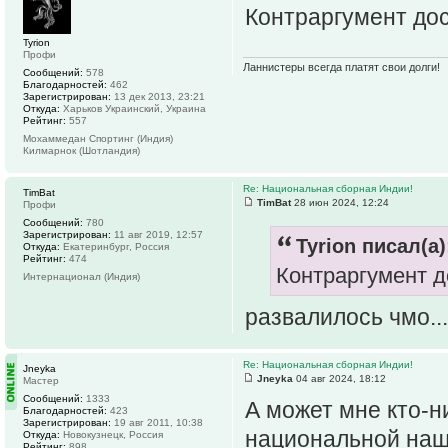
Контраргумент дос
Tyrion
Профи
Ланнистеры всегда платят свои долги!
Сообщений:
578
Благодарностей:
462
Зарегистрирован:
13 дек 2013, 23:21
Откуда:
Харьков Украинский, Украина
Рейтинг:
557
Мохаммедан Спортинг (Индия)
Килмарнок (Шотландия)
Re: Национальная сборная Индии!
TimBat
TimBat
28 июн 2024, 12:24
Профи
Сообщений:
780
Зарегистрирован:
11 авг 2019, 12:57
Tyrion писал(а)
Откуда:
Екатеринбург, Россия
Рейтинг:
474
Контраргумент д
Интернационал (Индия)
развалилось чмо...
Re: Национальная сборная Индии!
Jneyka
Jneyka
04 авг 2024, 18:12
Мастер
Сообщений:
1333
А может мне кто-н
Благодарностей:
423
Зарегистрирован:
19 авг 2011, 10:38
национальной наш
Откуда:
Новокузнецк, Россия
Рейтинг:
898