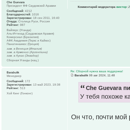
Che Guevara
Президент ФФ Саудовской Аравии
Комментарий модератора
вихтор
:
2
Сообщений:
4212
Благодарностей:
1016
Зарегистрирован:
18 сен 2011, 16:40
Откуда:
Столица Руси, Россия
Рейтинг:
987
Вайперс (Уганда)
Аль-Иттихад (Саудовская Аравия)
Комерсиал (Бразилия)
АФК Академия (Теркс и Кайкос)
Панатинаикос (Греция)
зам. в Венеция (Италия)
зам. в Арменио (Аргентина)
зам. в Аукас (Эквадор)
Сборная Уганды (нац.)
Re: Сборной нужна ваша поддержка!
Barabulik
Barabulik
06 авг 2024, 11:48
Менеджер
Сообщений:
172
Зарегистрирован:
13 май 2023, 19:38
Che Guevara пи
Рейтинг:
513
Хой Кинг (Гонконг)
У тебя похоже к
Он что, почти мой