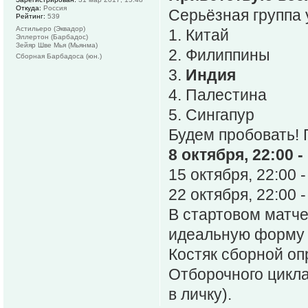
Откуда:
Россия
Серьёзная группа 
Рейтинг:
539
Астильеро (Эквадор)
1. Китай
Эллертон (Барбадос)
Зейяр Шве Мья (Мьянма)
2. Филиппины
Сборная Барбадоса (юн.)
3.
Индия
4. Палестина
5. Сингапур
Будем пробовать!
8 октября, 22:00 -
15 октября, 22:00 -
22 октября, 22:00 -
В стартовом матч
идеальную форму к
Костяк сборной о
Отборочного цикла
в личку).