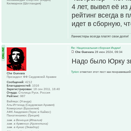
Килмарнок (Шотландия)
4 лет, вывел её из
рейтинг всегда в 
идет в сборную, ч
Ланнистеры всегда платят свои долги!
Re: Национальная сборная Индии!
Che Guevara
28 июн 2024, 09:34
Надо было Юрку з
Tyrion
отметил этот пост как понравивший
Che Guevara
Президент ФФ Саудовской Аравии
Сообщений:
4212
Благодарностей:
1016
Зарегистрирован:
18 сен 2011, 16:40
Откуда:
Столица Руси, Россия
Рейтинг:
987
Вайперс (Уганда)
Аль-Иттихад (Саудовская Аравия)
Комерсиал (Бразилия)
АФК Академия (Теркс и Кайкос)
Панатинаикос (Греция)
зам. в Венеция (Италия)
зам. в Арменио (Аргентина)
зам. в Аукас (Эквадор)