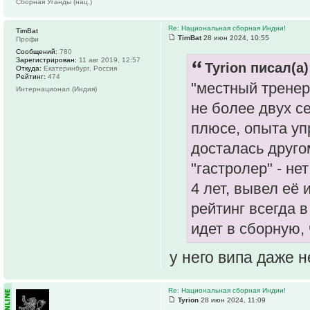
Сборная Уганды (нац.)
Re: Национальная сборная Индии!
TimBat
TimBat
28 июн 2024, 10:55
Профи
Сообщений:
780
Зарегистрирован:
11 авг 2019, 12:57
Tyrion писал(а)
Откуда:
Екатеринбург, Россия
Рейтинг:
474
"местный тренер
Интернационал (Индия)
не более двух с
плюсе, опыта уп
досталась друго
"гастролер" - н
4 лет, вывел её 
рейтинг всегда 
идет в сборную,
у него випа даже н
Re: Национальная сборная Индии!
Tyrion
28 июн 2024, 11:09