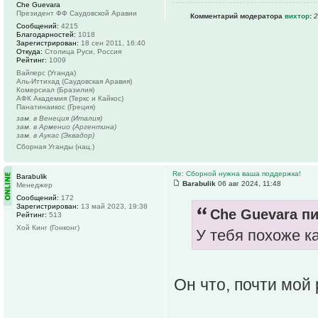
Che Guevara
Президент ФФ Саудовской Аравии
Комментарий модератора
вихтор
:
2
Сообщений:
4215
Благодарностей:
1018
Зарегистрирован:
18 сен 2011, 16:40
Откуда:
Столица Руси, Россия
Рейтинг:
1009
Вайперс (Уганда)
Аль-Иттихад (Саудовская Аравия)
Комерсиал (Бразилия)
АФК Академия (Теркс и Кайкос)
Панатинаикос (Греция)
зам. в Венеция (Италия)
зам. в Арменио (Аргентина)
зам. в Аукас (Эквадор)
Сборная Уганды (нац.)
Re: Сборной нужна ваша поддержка!
Barabulik
Barabulik
06 авг 2024, 11:48
Менеджер
Сообщений:
172
Зарегистрирован:
13 май 2023, 19:38
Che Guevara пи
Рейтинг:
513
Хой Кинг (Гонконг)
У тебя похоже к
Он что, почти мой