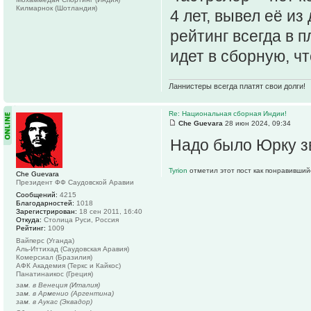
Килмарнок (Шотландия)
4 лет, вывел её из
рейтинг всегда в 
идет в сборную, ч
Ланнистеры всегда платят свои долги!
Re: Национальная сборная Индии!
Che Guevara
28 июн 2024, 09:34
Надо было Юрку з
Tyrion
отметил этот пост как понравивший
Che Guevara
Президент ФФ Саудовской Аравии
Сообщений:
4215
Благодарностей:
1018
Зарегистрирован:
18 сен 2011, 16:40
Откуда:
Столица Руси, Россия
Рейтинг:
1009
Вайперс (Уганда)
Аль-Иттихад (Саудовская Аравия)
Комерсиал (Бразилия)
АФК Академия (Теркс и Кайкос)
Панатинаикос (Греция)
зам. в Венеция (Италия)
зам. в Арменио (Аргентина)
зам. в Аукас (Эквадор)