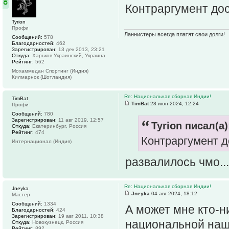
Контраргумент дос
Tyrion
Профи
Ланнистеры всегда платят свои долги!
Сообщений:
578
Благодарностей:
462
Зарегистрирован:
13 дек 2013, 23:21
Откуда:
Харьков Украинский, Украина
Рейтинг:
562
Мохаммедан Спортинг (Индия)
Килмарнок (Шотландия)
Re: Национальная сборная Индии!
TimBat
TimBat
28 июн 2024, 12:24
Профи
Сообщений:
780
Зарегистрирован:
11 авг 2019, 12:57
Tyrion писал(а)
Откуда:
Екатеринбург, Россия
Рейтинг:
474
Контраргумент д
Интернационал (Индия)
развалилось чмо...
Re: Национальная сборная Индии!
Jneyka
Jneyka
04 авг 2024, 18:12
Мастер
Сообщений:
1334
А может мне кто-н
Благодарностей:
424
Зарегистрирован:
19 авг 2011, 10:38
национальной наш
Откуда:
Новокузнецк, Россия
Рейтинг:
892