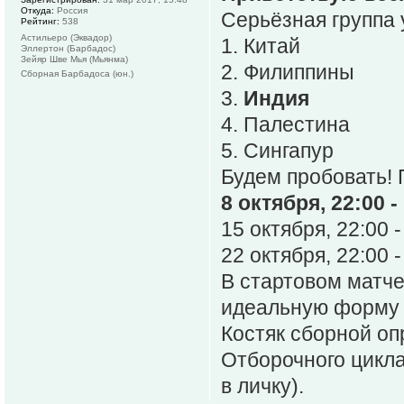
Откуда:
Россия
Серьёзная группа 
Рейтинг:
538
Астильеро (Эквадор)
1. Китай
Эллертон (Барбадос)
Зейяр Шве Мья (Мьянма)
2. Филиппины
Сборная Барбадоса (юн.)
3.
Индия
4. Палестина
5. Сингапур
Будем пробовать!
8 октября, 22:00 -
15 октября, 22:00 -
22 октября, 22:00 -
В стартовом матч
идеальную форму к
Костяк сборной о
Отборочного цикла
в личку).