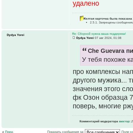
удалено
Желтая карточка была показана 
2.5.1. Запрещены сообщения
Re: Сборной нужна ваша поддержка!
Dydya Yorei
Dydya Yorei
07 авг 2024, 01:38
Che Guevara пи
У тебя похоже к
про комплексы нап
другого мужика...
значения этого сл
фк Озон образца 70
поверь, многие рж
Комментарий модератора
вихтор
:
2
Пред.
Показать сообщения за:
Поле с