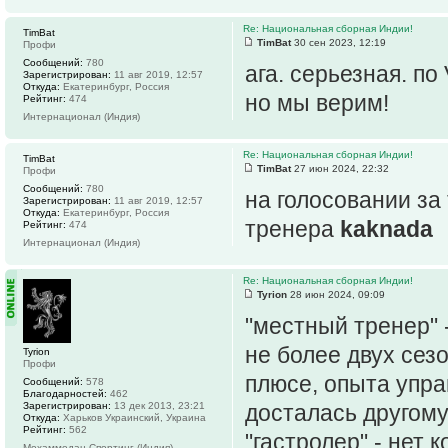
Re: Национальная сборная Индии!
TimBat
TimBat
30 сен 2023, 12:19
Профи
Сообщений:
780
ага. серьезная. п
Зарегистрирован:
11 авг 2019, 12:57
Откуда:
Екатеринбург, Россия
но мы верим!
Рейтинг:
474
Интернационал (Индия)
Re: Национальная сборная Индии!
TimBat
TimBat
27 июн 2024, 22:32
Профи
Сообщений:
780
на голосовании за
Зарегистрирован:
11 авг 2019, 12:57
Откуда:
Екатеринбург, Россия
тренера
kaknada
Рейтинг:
474
Интернационал (Индия)
Re: Национальная сборная Индии!
Tyrion
28 июн 2024, 09:09
"местный тренер" 
не более двух сез
Tyrion
Профи
плюсе, опыта упра
Сообщений:
578
Благодарностей:
462
Зарегистрирован:
13 дек 2013, 23:21
досталась другому
Откуда:
Харьков Украинский, Украина
Рейтинг:
562
"гастролер" - нет
Мохаммедан Спортинг (Индия)