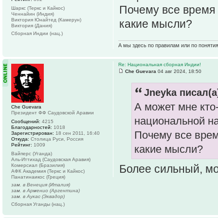
Почему все время 
Шаркс (Теркс и Кайкос)
Ченнайин (Индия)
Виктория Юнайтед (Камерун)
какие мысли?
Виктория (Дания)
Сборная Индии (нац.)
А мы здесь по правилам или по поняти
Re: Национальная сборная Индии!
Che Guevara
04 авг 2024, 18:50
Jneyka писал(а
А может мне кто
Che Guevara
Президент ФФ Саудовской Аравии
национальной н
Сообщений:
4215
Благодарностей:
1018
Почему все врем
Зарегистрирован:
18 сен 2011, 16:40
Откуда:
Столица Руси, Россия
Рейтинг:
1009
какие мысли?
Вайперс (Уганда)
Аль-Иттихад (Саудовская Аравия)
Комерсиал (Бразилия)
Более сильный, мо
АФК Академия (Теркс и Кайкос)
Панатинаикос (Греция)
зам. в Венеция (Италия)
зам. в Арменио (Аргентина)
зам. в Аукас (Эквадор)
Сборная Уганды (нац.)