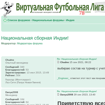
Список форумов
‹
Национальные форумы
‹
Индия
Национальная сборная Индии!
Модератор:
Модераторы форума
Re: Национальная сборная Индии!
Chudno
Chudno
15 сен 2021, 08:22
Опытный менеджер
Сообщений:
340
выбираю состав на турнир с уче
Благодарностей:
53
Зарегистрирован:
13 июл 2015, 13:49
Рейтинг:
504
_Engineer_
отметил этот пост как понрав
Гералдс (Монтсеррат)
Лаэ Сити (Папуа Новая Гвинея)
Re: Национальная сборная Индии!
Danya2008
Danya2008
29 сен 2023, 13:40
Менеджер
Сообщений:
164
Приветствую все
Благодарностей:
64
Зарегистрирован:
31 мар 2017, 15:48