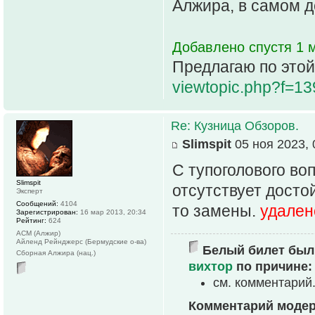
Алжира, в самом 
Добавлено спустя 1 м
Предлагаю по этой
viewtopic.php?f=1
Re: Кузница Обзоров.
Slimspit
05 ноя 2023, 
С тупоголового во
Slimspit
отсутствует досто
Эксперт
Сообщений:
4104
то замены.
удален
Зарегистрирован:
16 мар 2013, 20:34
Рейтинг:
624
АСМ (Алжир)
Айленд Рейнджерс (Бермудские о-ва)
Белый билет был 
Сборная Алжира (нац.)
вихтор
по причине:
см. комментарий
Комментарий моде