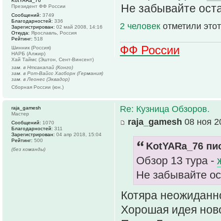
KotYARa_76
Не забывайте оста
Президент ФФ России
Сообщений:
3749
Благодарностей:
336
2 человек
отметили этот
Зарегистрирован:
02 май 2008, 14:16
Откуда:
Ярославль, Россия
Рейтинг:
518
ФФ России
Шинник (Россия)
НАРБ (Алжир)
Хай Таймс (Эштон, Сент-Винсент)
зам. в Нтсакапай (Конго)
зам. в Рот-Вайсс Хасборн (Германия)
зам. в Леонес (Эквадор)
Сборная России (юн.)
Re: Кузница Обзоров.
raja_gamesh
Мастер
raja_gamesh
08 ноя 2
Сообщений:
1070
Благодарностей:
311
Зарегистрирован:
04 апр 2018, 15:04
Рейтинг:
500
KotYARa_76 пис
(без команды)
Обзор 13 тура -
Не забывайте ос
Котяра неожиданн
Хорошая идея ново