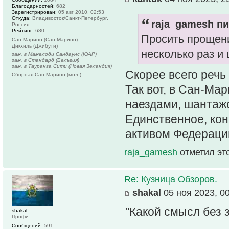
Благодарностей:
682
Зарегистрирован:
05 авг 2010, 02:53
Откуда:
Владивосток/Санкт-Петербург,
raja_gamesh пи
Россия
Рейтинг:
680
Просить прощени
Сан-Марино (Сан-Марино)
Дикхиль (Джибути)
несколько раз 
зам. в Мамелоди Сандаунс (ЮАР)
зам. в Стандард (Бельгия)
зам. в Тауранга Сити (Новая Зеландия)
Скорее всего речь
Сборная Сан-Марино (мол.)
Так вот, в Сан-Ма
наездами, шантажо
Единственное, кон
активом Федераци
raja_gamesh
отметил эт
Re: Кузница Обзоров.
shakal
05 ноя 2023, 0
"Какой смысл без 
shakal
Профи
Сообщений:
591