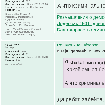
Благодарностей:
825
А что криминально
Зарегистрирован:
12 окт 2019, 22:18
Откуда:
Серравалле, Сан-Марино
Рейтинг:
799
Космос (Сан-Марино)
Размышления о демо
Исфайрам (Кыргызстан)
Сукре (Боливия)
Лодербах 1931: дневн
Джомо Космос (ЮАР)
Лодербах 1931 (Канада)
Благодарность админ
зам. в Лидс Юнайтед (Англия)
зам. в ПСВ (Нидерланды)
зам. в Неа Иония (Греция)
Re: Кузница Обзоров.
raja_gamesh
Мастер
raja_gamesh
05 ноя 2
Сообщений:
1070
Благодарностей:
311
Зарегистрирован:
04 апр 2018, 15:04
Рейтинг:
500
shakal писал(а)
(без команды)
"Какой смысл бе
А что криминаль
Да ребят, забейте