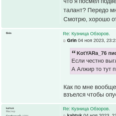
что я посмел подв
талант? Передо мн
Смотрю, хорошо о
Re: Кузница Обзоров.
Grin
Grin
04 ноя 2023, 23:2
KotYARa_76 пис
Если честно выгл
А Алжир то тут 
Как по мне вообще
взъелся чтобы опу
Re: Кузница Обзоров.
kahtuk
Мастер
kahtuk
04 ноя 2023, 2
Сообщений:
1084