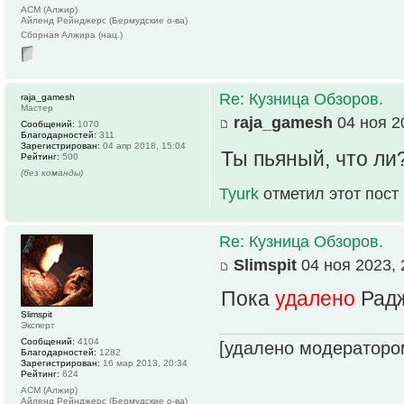
АСМ (Алжир)
Айленд Рейнджерс (Бермудские о-ва)
Сборная Алжира (нац.)
Re: Кузница Обзоров.
raja_gamesh
Мастер
raja_gamesh
04 ноя 2
Сообщений:
1070
Благодарностей:
311
Зарегистрирован:
04 апр 2018, 15:04
Ты пьяный, что ли
Рейтинг:
500
(без команды)
Tyurk
отметил этот пост
Re: Кузница Обзоров.
Slimspit
04 ноя 2023, 
Пока
удалено
Радж
Slimspit
Эксперт
Сообщений:
4104
[удалено модераторо
Благодарностей:
1282
Зарегистрирован:
16 мар 2013, 20:34
Рейтинг:
624
АСМ (Алжир)
Айленд Рейнджерс (Бермудские о-ва)