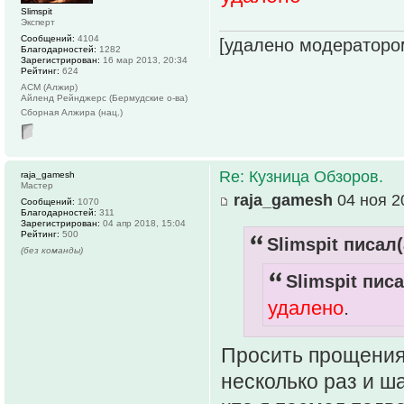
Slimspit
Эксперт
Сообщений:
4104
[удалено модераторо
Благодарностей:
1282
Зарегистрирован:
16 мар 2013, 20:34
Рейтинг:
624
АСМ (Алжир)
Айленд Рейнджерс (Бермудские о-ва)
Сборная Алжира (нац.)
Re: Кузница Обзоров.
raja_gamesh
Мастер
raja_gamesh
04 ноя 2
Сообщений:
1070
Благодарностей:
311
Зарегистрирован:
04 апр 2018, 15:04
Рейтинг:
500
Slimspit писал(
(без команды)
Slimspit писа
удалено
.
Просить прощения 
несколько раз и ш