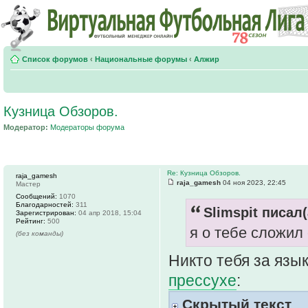
Список форумов
‹
Национальные форумы
‹
Алжир
Кузница Обзоров.
Модератор:
Модераторы форума
Re: Кузница Обзоров.
raja_gamesh
raja_gamesh
04 ноя 2023, 22:45
Мастер
Сообщений:
1070
Благодарностей:
311
Slimspit писал(
Зарегистрирован:
04 апр 2018, 15:04
Рейтинг:
500
я о тебе сложил
(без команды)
Никто тебя за язык
прессухе
:
Скрытый текст