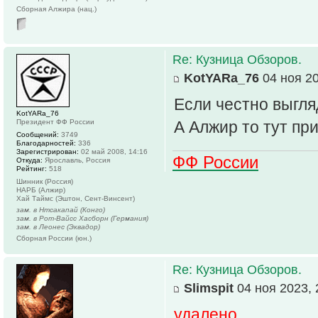
Сборная Алжира (нац.)
Re: Кузница Обзоров.
KotYARa_76
04 ноя 20
Если честно выгляд
KotYARa_76
Президент ФФ России
А Алжир то тут пр
Сообщений:
3749
Благодарностей:
336
Зарегистрирован:
02 май 2008, 14:16
ФФ России
Откуда:
Ярославль, Россия
Рейтинг:
518
Шинник (Россия)
НАРБ (Алжир)
Хай Таймс (Эштон, Сент-Винсент)
зам. в Нтсакапай (Конго)
зам. в Рот-Вайсс Хасборн (Германия)
зам. в Леонес (Эквадор)
Сборная России (юн.)
Re: Кузница Обзоров.
Slimspit
04 ноя 2023, 
удалено