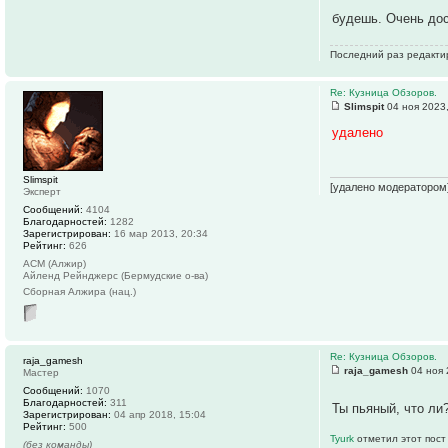
будешь. Очень до
Последний раз редактир
Re: Кузница Обзоров.
Slimspit
04 ноя 2023,
удалено
Slimspit
[удалено модератором
Эксперт
Сообщений:
4104
Благодарностей:
1282
Зарегистрирован:
16 мар 2013, 20:34
Рейтинг:
626
АСМ (Алжир)
Айленд Рейнджерс (Бермудские о-ва)
Сборная Алжира (нац.)
Re: Кузница Обзоров.
raja_gamesh
raja_gamesh
04 ноя 
Мастер
Сообщений:
1070
Благодарностей:
311
Ты пьяный, что ли
Зарегистрирован:
04 апр 2018, 15:04
Рейтинг:
500
Tyurk
отметил этот пост
(без команды)