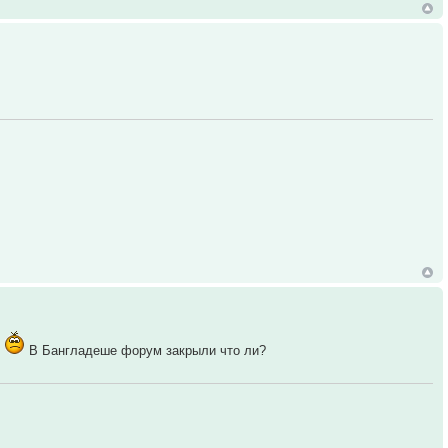
?
В Бангладеше форум закрыли что ли?