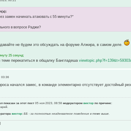
2023, 00:21
л(а):
без замен начинать атаковать с 55 минуты?"
льного в вопросе Раджи?
, давайте не будем это обсуждать на форуме Алжира, в самом деле.
нуту 25 секунд:
й теме перекатиться в общалку Бангладеша
viewtopic.php?f=139&t=5930
 03:36
проса начался замес, в команде элементарно отсутствует достойный рез
л показан за этот пост
05 ноя 2023, 08:58
модератором
вихтор
по причине:
тарий.
ератора
вихтор
:
ББ - за полностью неадекватное поведение в теме выше.
]