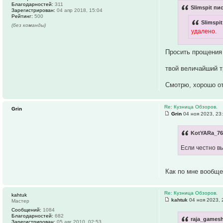
Благодарностей:
311
Slimspit пи
Зарегистрирован:
04 апр 2018, 15:04
Рейтинг:
500
Slimspit
(без команды)
удалено
.
Просить прощения 
твой величайший т
Смотрю, хорошо о
Re: Кузница Обзоров.
Grin
Grin
04 ноя 2023, 23
KotYARa_76
Если честно вы
Как по мне вообще
Re: Кузница Обзоров.
kahtuk
kahtuk
04 ноя 2023, 
Мастер
Сообщений:
1084
Благодарностей:
682
raja_gamesh
Зарегистрирован:
05 авг 2010, 02:53