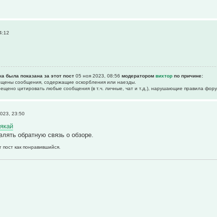
4:12
ка была показана за этот пост
05 ноя 2023, 08:56
модератором
вихтор
по причине:
рещены сообщения, содержащие оскоpбления или наезды.
прещено цитировать любые сообщения (в т.ч. личные, чат и т.д.), нарушающие правила фор
023, 23:50
якай
влять обратную связь о обзоре.
т пост как понравившийся.