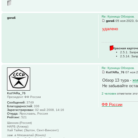
Re: Кузница Обзоров.
gora6
gora6
05 ноя 2023, 0
удалено
Красная карточ
2.5.1. Зап
2.5.14. За
Re: Кузница Обзоров.
KotYARa_76
07 ноя 2
Обзор 13 тура -
жм
Не забывайте оста
KotYARa_76
2 человек
отметили это
Президент ФФ России
Сообщений:
3749
ФФ России
Благодарностей:
336
Зарегистрирован:
02 май 2008, 14:16
Откуда:
Ярославль, Россия
Рейтинг:
521
Шинник (Россия)
НАРБ (Алжир)
Хай Таймс (Эштон, Сент-Винсент)
зам. в Нтсакапай (Конго)