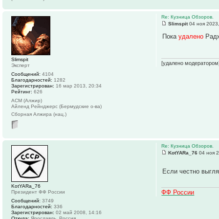
Re: Кузница Обзоров.
Slimspit
04 ноя 2023,
Пока
удалено
Радж
Slimspit
[удалено модератором
Эксперт
Сообщений:
4104
Благодарностей:
1282
Зарегистрирован:
16 мар 2013, 20:34
Рейтинг:
626
АСМ (Алжир)
Айленд Рейнджерс (Бермудские о-ва)
Сборная Алжира (нац.)
Re: Кузница Обзоров.
KotYARa_76
04 ноя 2
Если честно выгля
KotYARa_76
ФФ России
Президент ФФ России
Сообщений:
3749
Благодарностей:
336
Зарегистрирован:
02 май 2008, 14:16
Откуда:
Ярославль, Россия