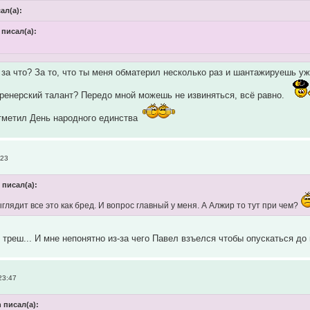
сал(а):
 писал(а):
за что? За то, что ты меня обматерил несколько раз и шантажируешь у
ренерский талант? Передо мной можешь не извиняться, всё равно.
тметил День народного единства
:23
 писал(а):
глядит все это как бред. И вопрос главный у меня. А Алжир то тут при чем?
 треш... И мне непонятно из-за чего Павел взъелся чтобы опускаться до
23:47
 писал(а):