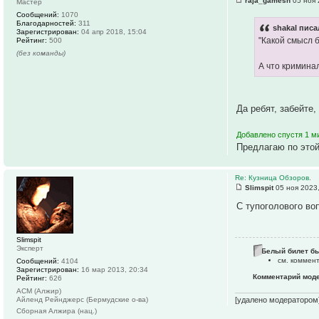
raja_gamesh
05 ноя 
Мастер
Сообщений:
1070
Благодарностей:
311
shakal писа
Зарегистрирован:
04 апр 2018, 15:04
"Какой смысл 
Рейтинг:
500
(без команды)
А что кримина
Да ребят, забейте
Добавлено спустя 1 ми
Предлагаю по это
Re: Кузница Обзоров.
Slimspit
05 ноя 2023,
С тупоголового во
Slimspit
Эксперт
Белый билет бы
см. коммен
Сообщений:
4104
Зарегистрирован:
16 мар 2013, 20:34
Комментарий мод
Рейтинг:
626
АСМ (Алжир)
Айленд Рейнджерс (Бермудские о-ва)
[удалено модератором
Сборная Алжира (нац.)