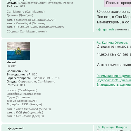
Просить проще
Откуда:
Владивосток/Санкт-Петербург, Россия
Рейтинг:
677
Скорее всего речь
Сан-Марино (Сан-Марино)
Дикхиль (Джибути)
Так вот, в Сан-Ма
зам. в Мамелоди Сандаунс (ЮАР)
менеджером, а со
зам. в Стандард (Бельгия)
зам. в Тауранга Сити (Новая Зеландия)
raja_gamesh
отметил эт
Сборная Сан-Марино (мол.)
Re: Кузница Обзоров.
shakal
05 ноя 2023, 
"Какой смысл без 
shakal
А что криминально
Профи
Сообщений:
593
Благодарностей:
825
Размышления о демот
Зарегистрирован:
12 окт 2019, 22:18
Лодербах 1931: дневни
Откуда:
Серравалле, Сан-Марино
Благодарность админи
Рейтинг:
814
Космос (Сан-Марино)
Исфайрам (Кыргызстан)
Сукре (Боливия)
Джомо Космос (ЮАР)
Лодербах 1931 (Канада)
зам. в Лидс Юнайтед (Англия)
зам. в ПСВ (Нидерланды)
зам. в Неа Иония (Греция)
Re: Кузница Обзоров.
raja_gamesh