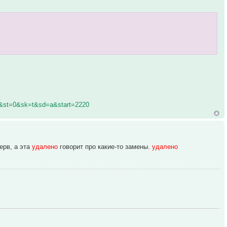
3&st=0&sk=t&sd=a&start=2220
ерв, а эта
удалено
говорит про какие-то замены.
удалено