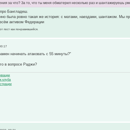
ния за что? За то, что ты меня обматерил несколько раз и шантажируешь у
 про Бангладеш.
рино была ровно такая же история: с матами, наездами, шантажом. Мы п
 всём активом Федерации
от пост как понравившийся.
00:17
замен начинать атаковать с 55 минуты?"
го в вопросе Раджи?
ивации
к клуба
страции