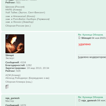
Рейтинг:
521
Шинник (Россия)
НАРБ (Алжир)
Хай Таймс (Эштон, Сент-Винсент)
зам. в Нтсакапай (Конго)
зам. в Рот-Вайсс Хасборн (Германия)
зам. в Леонес (Эквадор)
Сборная России (юн.)
Re: Кузница Обзоров.
Slimspit
04 ноя 2023,
удалено
Slimspit
[удалено модератором
Эксперт
Сообщений:
4104
Благодарностей:
1282
Зарегистрирован:
16 мар 2013, 20:34
Рейтинг:
626
АСМ (Алжир)
Айленд Рейнджерс (Бермудские о-ва)
Сборная Алжира (нац.)
Re: Кузница Обзоров.
raja_gamesh
raja_gamesh
04 ноя 
Мастер
Сообщений:
1070