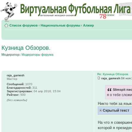
Список форумов
‹
Национальные форумы
‹
Алжир
Кузница Обзоров.
Модератор:
Модераторы форума
Re: Кузница Обзоров.
raja_gamesh
raja_gamesh
04 ноя 
Мастер
Сообщений:
1070
Благодарностей:
311
Slimspit пи
Зарегистрирован:
04 апр 2018, 15:04
я о тебе слож
Рейтинг:
500
(без команды)
Никто тебя за язык
Скрытый текст
На что я совершен
которой я президе