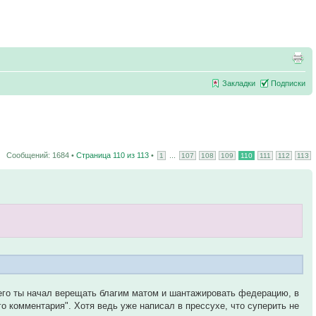
Закладки
Подписки
Сообщений: 1684 •
Страница
110
из
113
•
...
1
107
108
109
110
111
112
113
чего ты начал верещать благим матом и шантажировать федерацию, в
го комментария". Хотя ведь уже написал в прессухе, что суперить не