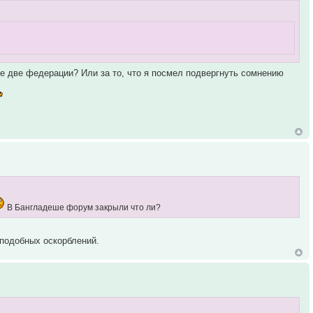
же две федерации? Или за то, что я посмел подвергнуть сомнению
В Бангладеше форум закрыли что ли?
 подобных оскорблений.