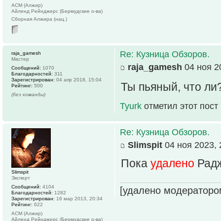
АСМ (Алжир)
Айленд Рейнджерс (Бермудские о-ва)
Сборная Алжира (нац.)
Re: Кузница Обзоров.
raja_gamesh
Мастер
raja_gamesh
04 ноя 2
Сообщений:
1070
Благодарностей:
311
Зарегистрирован:
04 апр 2018, 15:04
Ты пьяный, что ли
Рейтинг:
500
(без команды)
Tyurk
отметил этот пост
Re: Кузница Обзоров.
Slimspit
04 ноя 2023, 
Пока
удалено
Радж
Slimspit
Эксперт
Сообщений:
4104
[удалено модераторо
Благодарностей:
1282
Зарегистрирован:
16 мар 2013, 20:34
Рейтинг:
622
АСМ (Алжир)
Айленд Рейнджерс (Бермудские о-ва)