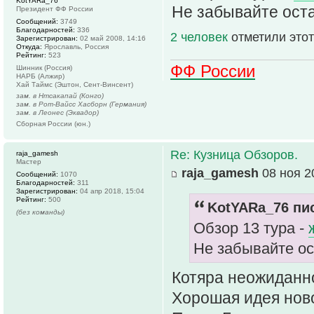
KotYARa_76
Не забывайте оста
Президент ФФ России
Сообщений:
3749
Благодарностей:
336
2 человек
отметили этот
Зарегистрирован:
02 май 2008, 14:16
Откуда:
Ярославль, Россия
Рейтинг:
523
ФФ России
Шинник (Россия)
НАРБ (Алжир)
Хай Таймс (Эштон, Сент-Винсент)
зам. в Нтсакапай (Конго)
зам. в Рот-Вайсс Хасборн (Германия)
зам. в Леонес (Эквадор)
Сборная России (юн.)
Re: Кузница Обзоров.
raja_gamesh
Мастер
raja_gamesh
08 ноя 2
Сообщений:
1070
Благодарностей:
311
Зарегистрирован:
04 апр 2018, 15:04
Рейтинг:
500
KotYARa_76 пис
(без команды)
Обзор 13 тура -
Не забывайте ос
Котяра неожиданн
Хорошая идея ново