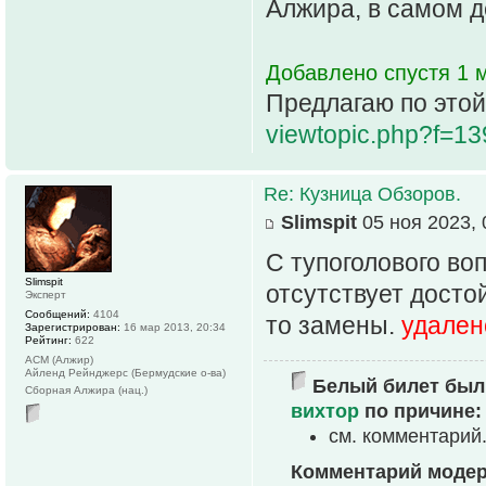
Алжира, в самом 
Добавлено спустя 1 м
Предлагаю по этой
viewtopic.php?f=1
Re: Кузница Обзоров.
Slimspit
05 ноя 2023, 
С тупоголового во
Slimspit
отсутствует досто
Эксперт
Сообщений:
4104
то замены.
удален
Зарегистрирован:
16 мар 2013, 20:34
Рейтинг:
622
АСМ (Алжир)
Айленд Рейнджерс (Бермудские о-ва)
Белый билет был 
Сборная Алжира (нац.)
вихтор
по причине:
см. комментарий
Комментарий моде