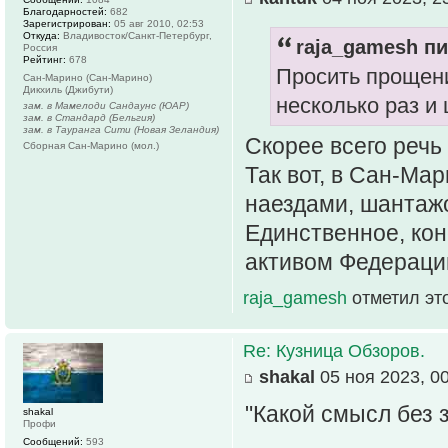
Благодарностей:
682
Зарегистрирован:
05 авг 2010, 02:53
Откуда:
Владивосток/Санкт-Петербург,
raja_gamesh пи
Россия
Рейтинг:
678
Просить прощени
Сан-Марино (Сан-Марино)
Дикхиль (Джибути)
несколько раз 
зам. в Мамелоди Сандаунс (ЮАР)
зам. в Стандард (Бельгия)
зам. в Тауранга Сити (Новая Зеландия)
Скорее всего речь
Сборная Сан-Марино (мол.)
Так вот, в Сан-Ма
наездами, шантажо
Единственное, кон
активом Федераци
raja_gamesh
отметил эт
Re: Кузница Обзоров.
shakal
05 ноя 2023, 0
"Какой смысл без 
shakal
Профи
Сообщений:
593