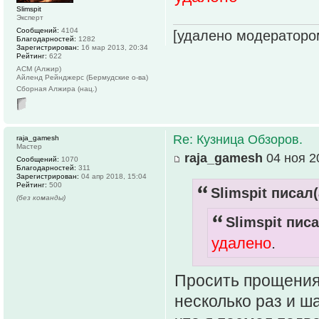
Slimspit
Эксперт
Сообщений:
4104
[удалено модераторо
Благодарностей:
1282
Зарегистрирован:
16 мар 2013, 20:34
Рейтинг:
622
АСМ (Алжир)
Айленд Рейнджерс (Бермудские о-ва)
Сборная Алжира (нац.)
Re: Кузница Обзоров.
raja_gamesh
Мастер
raja_gamesh
04 ноя 2
Сообщений:
1070
Благодарностей:
311
Зарегистрирован:
04 апр 2018, 15:04
Рейтинг:
500
Slimspit писал(
(без команды)
Slimspit писа
удалено
.
Просить прощения 
несколько раз и ш