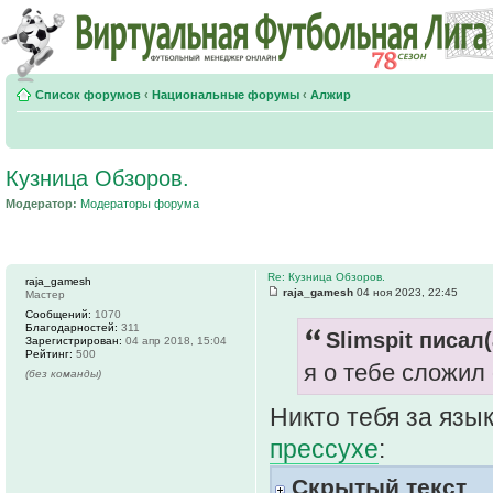
Список форумов
‹
Национальные форумы
‹
Алжир
Кузница Обзоров.
Модератор:
Модераторы форума
Re: Кузница Обзоров.
raja_gamesh
raja_gamesh
04 ноя 2023, 22:45
Мастер
Сообщений:
1070
Благодарностей:
311
Slimspit писал(
Зарегистрирован:
04 апр 2018, 15:04
Рейтинг:
500
я о тебе сложил
(без команды)
Никто тебя за язык
прессухе
:
Скрытый текст