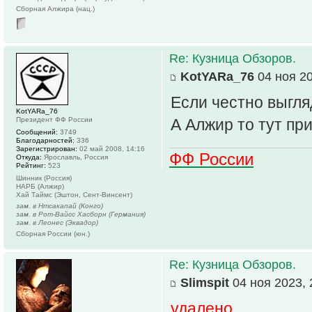
Сборная Алжира (нац.)
Re: Кузница Обзоров.
KotYARa_76
04 ноя 20
Если честно выгляд
KotYARa_76
Президент ФФ России
А Алжир то тут пр
Сообщений:
3749
Благодарностей:
336
Зарегистрирован:
02 май 2008, 14:16
ФФ России
Откуда:
Ярославль, Россия
Рейтинг:
523
Шинник (Россия)
НАРБ (Алжир)
Хай Таймс (Эштон, Сент-Винсент)
зам. в Нтсакапай (Конго)
зам. в Рот-Вайсс Хасборн (Германия)
зам. в Леонес (Эквадор)
Сборная России (юн.)
Re: Кузница Обзоров.
Slimspit
04 ноя 2023, 
удалено