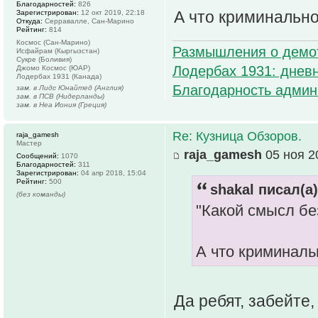
Благодарностей:
826
А что криминально
Зарегистрирован:
12 окт 2019, 22:18
Откуда:
Серравалле, Сан-Марино
Рейтинг:
814
Космос (Сан-Марино)
Размышления о демо
Исфайрам (Кыргызстан)
Сукре (Боливия)
Лодербах 1931: дневн
Джомо Космос (ЮАР)
Лодербах 1931 (Канада)
Благодарность админ
зам. в Лидс Юнайтед (Англия)
зам. в ПСВ (Нидерланды)
зам. в Неа Иония (Греция)
Re: Кузница Обзоров.
raja_gamesh
Мастер
raja_gamesh
05 ноя 2
Сообщений:
1070
Благодарностей:
311
Зарегистрирован:
04 апр 2018, 15:04
Рейтинг:
500
shakal писал(а)
(без команды)
"Какой смысл бе
А что криминаль
Да ребят, забейте