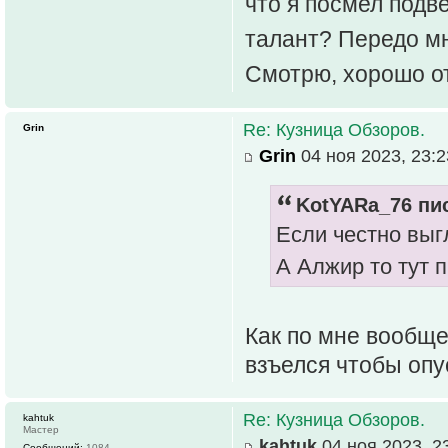
что я посмел подв
талант? Передо мн
Смотрю, хорошо о
Re: Кузница Обзоров.
Grin
Grin
04 ноя 2023, 23:2
KotYARa_76 пис
Если честно выгл
А Алжир то тут 
Как по мне вообще
взъелся чтобы опу
Re: Кузница Обзоров.
kahtuk
Мастер
kahtuk
04 ноя 2023, 2
Сообщений:
1084