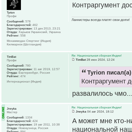
Контраргумент дос
Tyrion
Профи
Ланнистеры всегда платят свои долги!
Сообщений:
578
Благодарностей:
462
Зарегистрирован:
13 дек 2013, 23:21
Откуда:
Харьков Украинский, Украина
Рейтинг:
558
Мохаммедан Спортинг (Индия)
Килмарнок (Шотландия)
Re: Национальная сборная Индии!
TimBat
TimBat
28 июн 2024, 12:24
Профи
Сообщений:
780
Зарегистрирован:
11 авг 2019, 12:57
Tyrion писал(а)
Откуда:
Екатеринбург, Россия
Рейтинг:
474
Контраргумент д
Интернационал (Индия)
развалилось чмо...
Re: Национальная сборная Индии!
Jneyka
Jneyka
04 авг 2024, 18:12
Мастер
Сообщений:
1334
А может мне кто-н
Благодарностей:
424
Зарегистрирован:
19 авг 2011, 10:38
национальной наш
Откуда:
Новокузнецк, Россия
Рейтинг:
894