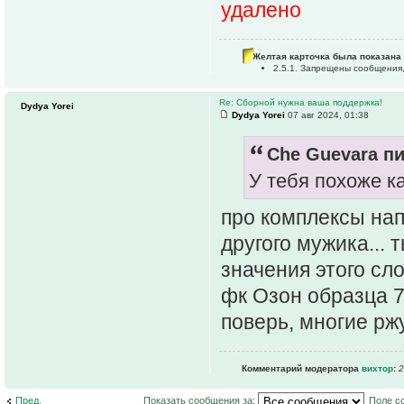
удалено
Желтая карточка была показана 
2.5.1. Запрещены сообщения
Re: Сборной нужна ваша поддержка!
Dydya Yorei
Dydya Yorei
07 авг 2024, 01:38
Che Guevara пи
У тебя похоже к
про комплексы нап
другого мужика...
значения этого сл
фк Озон образца 70
поверь, многие рж
Комментарий модератора
вихтор
:
2
Пред.
Показать сообщения за:
Поле с