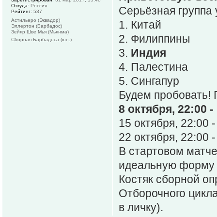
Откуда:
Россия
Серьёзная группа 
Рейтинг:
537
Астильеро (Эквадор)
1. Китай
Эллертон (Барбадос)
Зейяр Шве Мья (Мьянма)
2. Филиппины
Сборная Барбадоса (юн.)
3.
Индия
4. Палестина
5. Сингапур
Будем пробовать!
8 октября, 22:00 -
15 октября, 22:00 -
22 октября, 22:00 -
В стартовом матч
идеальную форму к
Костяк сборной о
Отборочного цикла
в личку).