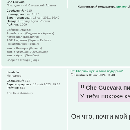
Che Guevara
Президент ФФ Саудовской Аравии
Комментарий модератора
вихтор
:
2
Сообщений:
4215
Благодарностей:
1017
Зарегистрирован:
18 сен 2011, 16:40
Откуда:
Столица Руси, Россия
Рейтинг:
1009
Вайперс (Уганда)
Аль-Иттихад (Саудовская Аравия)
Комерсиал (Бразилия)
АФК Академия (Теркс и Кайкос)
Панатинаикос (Греция)
зам. в Венеция (Италия)
зам. в Арменио (Аргентина)
зам. в Аукас (Эквадор)
Сборная Уганды (нац.)
Re: Сборной нужна ваша поддержка!
Barabulik
Barabulik
06 авг 2024, 11:48
Менеджер
Сообщений:
172
Зарегистрирован:
13 май 2023, 19:38
Che Guevara пи
Рейтинг:
513
Хой Кинг (Гонконг)
У тебя похоже к
Он что, почти мой