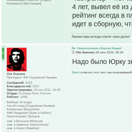
Килмарнок (Шотландия)
4 лет, вывел её из
рейтинг всегда в 
идет в сборную, ч
Ланнистеры всегда платят свои долги!
Re: Национальная сборная Индии!
Che Guevara
28 июн 2024, 09:34
Надо было Юрку з
Tyrion
отметил этот пост как понравивший
Che Guevara
Президент ФФ Саудовской Аравии
Сообщений:
4215
Благодарностей:
1017
Зарегистрирован:
18 сен 2011, 16:40
Откуда:
Столица Руси, Россия
Рейтинг:
1009
Вайперс (Уганда)
Аль-Иттихад (Саудовская Аравия)
Комерсиал (Бразилия)
АФК Академия (Теркс и Кайкос)
Панатинаикос (Греция)
зам. в Венеция (Италия)
зам. в Арменио (Аргентина)
зам. в Аукас (Эквадор)