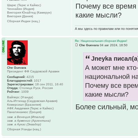
Почему все время 
Шаркс (Теркс и Кайкос)
Ченнайин (Индия)
Виктория Юнайтед (Камерун)
какие мысли?
Виктория (Дания)
Сборная Индии (нац.)
А мы здесь по правилам или по поняти
Re: Национальная сборная Индии!
Che Guevara
04 авг 2024, 18:50
Jneyka писал(а
А может мне кто
Che Guevara
Президент ФФ Саудовской Аравии
национальной н
Сообщений:
4215
Благодарностей:
1017
Почему все врем
Зарегистрирован:
18 сен 2011, 16:40
Откуда:
Столица Руси, Россия
Рейтинг:
1009
какие мысли?
Вайперс (Уганда)
Аль-Иттихад (Саудовская Аравия)
Комерсиал (Бразилия)
Более сильный, мо
АФК Академия (Теркс и Кайкос)
Панатинаикос (Греция)
зам. в Венеция (Италия)
зам. в Арменио (Аргентина)
зам. в Аукас (Эквадор)
Сборная Уганды (нац.)