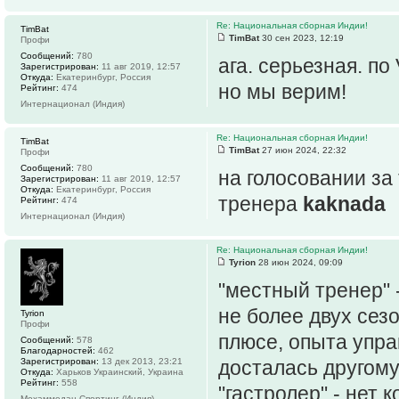
Re: Национальная сборная Индии!
TimBat
TimBat
30 сен 2023, 12:19
Профи
Сообщений:
780
ага. серьезная. п
Зарегистрирован:
11 авг 2019, 12:57
Откуда:
Екатеринбург, Россия
но мы верим!
Рейтинг:
474
Интернационал (Индия)
Re: Национальная сборная Индии!
TimBat
TimBat
27 июн 2024, 22:32
Профи
Сообщений:
780
на голосовании за
Зарегистрирован:
11 авг 2019, 12:57
Откуда:
Екатеринбург, Россия
тренера
kaknada
Рейтинг:
474
Интернационал (Индия)
Re: Национальная сборная Индии!
Tyrion
28 июн 2024, 09:09
"местный тренер" 
не более двух сез
Tyrion
Профи
плюсе, опыта упра
Сообщений:
578
Благодарностей:
462
Зарегистрирован:
13 дек 2013, 23:21
досталась другому
Откуда:
Харьков Украинский, Украина
Рейтинг:
558
"гастролер" - нет
Мохаммедан Спортинг (Индия)