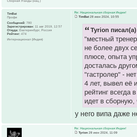
Сборная Уганды (нац.)
Re: Национальная сборная Индии!
TimBat
TimBat
28 июн 2024, 10:55
Профи
Сообщений:
780
Зарегистрирован:
11 авг 2019, 12:57
Tyrion писал(а)
Откуда:
Екатеринбург, Россия
Рейтинг:
474
"местный тренер
Интернационал (Индия)
не более двух с
плюсе, опыта уп
досталась друго
"гастролер" - н
4 лет, вывел её 
рейтинг всегда 
идет в сборную,
у него випа даже н
Re: Национальная сборная Индии!
Tyrion
28 июн 2024, 11:09