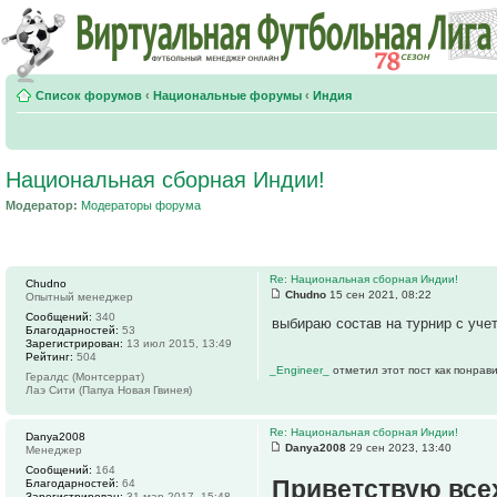
Список форумов
‹
Национальные форумы
‹
Индия
Национальная сборная Индии!
Модератор:
Модераторы форума
Re: Национальная сборная Индии!
Chudno
Chudno
15 сен 2021, 08:22
Опытный менеджер
Сообщений:
340
выбираю состав на турнир с уче
Благодарностей:
53
Зарегистрирован:
13 июл 2015, 13:49
Рейтинг:
504
_Engineer_
отметил этот пост как понрав
Гералдс (Монтсеррат)
Лаэ Сити (Папуа Новая Гвинея)
Re: Национальная сборная Индии!
Danya2008
Danya2008
29 сен 2023, 13:40
Менеджер
Сообщений:
164
Приветствую все
Благодарностей:
64
Зарегистрирован:
31 мар 2017, 15:48