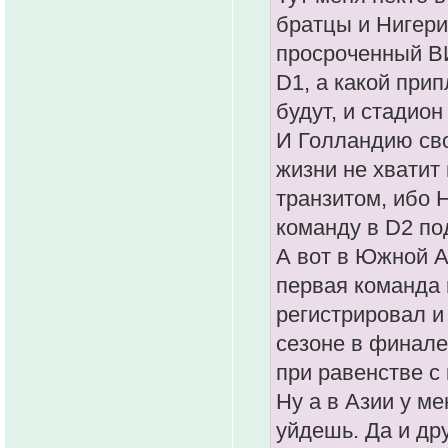
братцы и Нигери
просроченный ВИ
D1, а какой при
будут, и стадион
И Голландию свою
жизни не хватит 
транзитом, ибо 
команду в D2 по
А вот в Южной А
первая команда 
регистрировал и
сезоне в финале
при равенстве с
Ну а в Азии у м
уйдешь. Да и дру