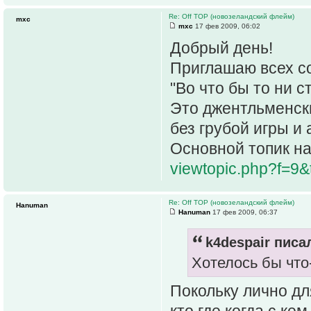
Re: Off TOP (новозеландский флейм)
mxc
mxc
17 фев 2009, 06:02
Добрый день!
Приглашаю всех со
"Во что бы то ни с
Это джентльменски
без грубой игры и
Основной топик н
viewtopic.php?f=9
Re: Off TOP (новозеландский флейм)
Hanuman
Hanuman
17 фев 2009, 06:37
k4despair писал
Хотелось бы что
Покольку лично дл
кто где когда с ке