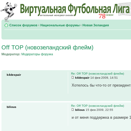
Список форумов
‹
Национальные форумы
‹
Новая Зеландия
Off TOP (новозеландский флейм)
Модератор:
Модераторы форума
Re: Off TOP (новозеландский флейм)
k4despair
k4despair
14 фев 2009, 14:51
Хотелось бы что-то от президен
Re: Off TOP (новозеландский флейм)
bilious
bilious
15 фев 2009, 22:55
и от меня поддержка в размере 