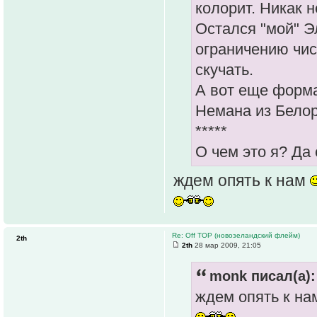
колорит. Никак н
Остался "мой" Э
ограничению чис
скучать.
А вот еще форма
Немана из Белор
*****
О чем это я? Да 
ждем опять к нам
Re: Off TOP (новозеландский флейм)
2th
2th
28 мар 2009, 21:05
monk писал(а):
ждем опять к н