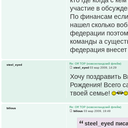
участие в обсужде
По финансам если 
нашел сколько во
федерации поэтому
команды а существ
федерация внесет
Re: Off TOP (новозеландский флейм)
steel_eyed
steel_eyed
03 мар 2009, 14:29
Хочу поздравить В
Рождения! Всего с
твоей семье!
Re: Off TOP (новозеландский флейм)
bilious
bilious
03 мар 2009, 19:49
steel_eyed писа