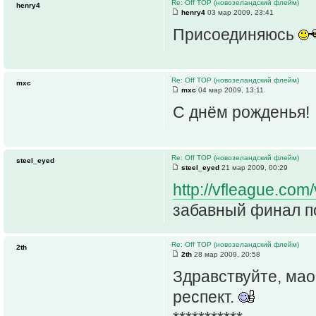
Re: Off TOP (новозеландский флейм)
henry4
henry4
03 мар 2009, 23:41
Присоединяюсь
Re: Off TOP (новозеландский флейм)
mxc
mxc
04 мар 2009, 13:11
С днём рожденья!
Re: Off TOP (новозеландский флейм)
steel_eyed
steel_eyed
21 мар 2009, 00:29
http://vfleague.com
забавный финал по
Re: Off TOP (новозеландский флейм)
2th
2th
28 мар 2009, 20:58
Здравствуйте, мао
респект.