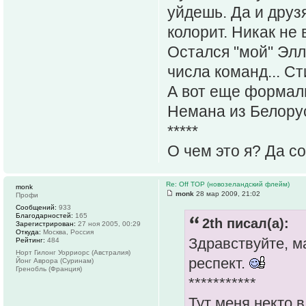
уйдешь. Да и друз
колорит. Никак не 
Остался "мой" Элл
числа команд... С
А вот еще формаль
Немана из Белорус
*****
О чем это я? Да с
Re: Off TOP (новозеландский флейм)
monk
monk
28 мар 2009, 21:02
Профи
Сообщений:
933
Благодарностей:
165
2th писал(а):
Зарегистрирован:
27 ноя 2005, 00:29
Откуда:
Москва, Россия
Здравствуйте, м
Рейтинг:
484
Норт Гилонг Уорриорс (Австралия)
респект.
Йонг Аврора (Суринам)
Гренобль (Франция)
***********
Тут меня некто в