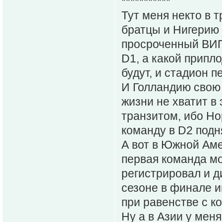
***********
Тут меня некто в т
братцы и Нигерию 
просроченный ВИП 
D1, а какой припл
будут, и стадион п
И Голландию свою я
жизни не хватит в 
транзитом, ибо Но
команду в D2 подн
А вот в Южной Аме
первая команда мо
регистрировал и д
сезоне в финале и
при равенстве с к
Ну а в Азии у мен