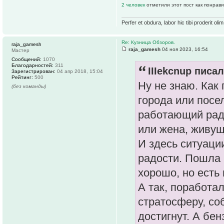
2 человек
отметили этот пост как понрав
Perfer et obdura, labor hic tibi proderit olim
Re: Кузница Обзоров.
raja_gamesh
raja_gamesh
04 ноя 2023, 16:54
Мастер
Сообщений:
1070
Благодарностей:
311
IIIekcnup писал
Зарегистрирован:
04 апр 2018, 15:04
Рейтинг:
500
Ну не знаю. Как
(без команды)
города или посел
работающий ради
или жена, живущ
И здесь ситуации
радости. Пошла 
хорошо, но есть
А так, поработал
стратосферу, со
достигнут. А бен