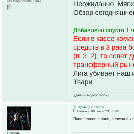
Сборная Алжира (нац.)
Неожиданно. Мягко
Обзор сегодняшнего
Добавлено спустя 1 ч
Если в кассе кома
средств в 3 раза 
(п. 3. 2), то сове
трансферный рынок
Лига убивает наш и
Твари...
[удалено модератором]
Re: Кузница Обзоров.
IIIekcnup
08 сен 2023, 02:48
Павел снова в бане, в связи с ч
IIIekcnup