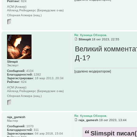
Рейтинг:
624
АСМ (Алжир)
Айленд Рейнджерс (Бермудские о-ва)
Сборная Алжира (нац.)
Re: Кузница Обзоров.
Slimspit
18 окт 2023, 22:55
Великий комментат
Д-1?
Slimspit
Эксперт
Сообщений:
4104
[удалено модератором]
Благодарностей:
1282
Зарегистрирован:
16 мар 2013, 20:34
Рейтинг:
624
АСМ (Алжир)
Айленд Рейнджерс (Бермудские о-ва)
Сборная Алжира (нац.)
Re: Кузница Обзоров.
raja_gamesh
raja_gamesh
19 окт 2023, 13:44
Мастер
Сообщений:
1070
Благодарностей:
311
Slimspit писал(
Зарегистрирован:
04 апр 2018, 15:04