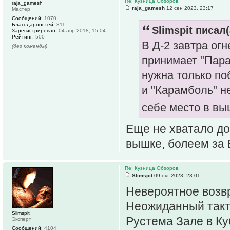
Re: Кузница Обзоров.
raja_gamesh
raja_gamesh
12 сен 2023, 23:17
Мастер
Сообщений:
1070
Благодарностей:
311
Slimspit писал(
Зарегистрирован:
04 апр 2018, 15:04
Рейтинг:
500
В Д-2 завтра ог
(без команды)
принимает "Пара
нужна только по
и "Карамболь" н
себе место в в
Еще не хватало до
вышке, болеем за 
Re: Кузница Обзоров.
Slimspit
09 окт 2023, 23:01
Невероятное возв
Неожиданный такт
Slimspit
Рустема Зале в Ку
Эксперт
Сообщений:
4104