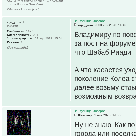
зам. в Рот-Вайсс Хасборн (Германия)
зам. в Леонес (Эквадор)
Сборная России (юн.)
Re: Кузница Обзоров.
raja_gamesh
raja_gamesh
03 ноя 2023, 13:46
Мастер
Сообщений:
1070
Владимиру по пово
Благодарностей:
311
Зарегистрирован:
04 апр 2018, 15:04
за пост на форуме 
Рейтинг:
500
(без команды)
что Шабаб Риади -
А что касается ухо
поколение Колеа с
далее возьму отды
возможным возвр
Re: Кузница Обзоров.
IIIekcnup
03 ноя 2023, 14:56
Ну не знаю. Как п
города или поселк