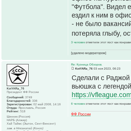
"Футбола". Видел е
ездил к ним в офи
- не было ваканси
потеряла глыбу, о
3 человек
отметили этот пост как понрав
[удалено модератором]
Re: Кузница Обзоров.
KotYARa_76
03 ноя 2023, 06:23
Сделали с Раджой 
вьюшка с легендо
KotYARa_76
Президент ФФ России
https://vfleague.co
Сообщений:
3749
Благодарностей:
336
6 человек
отметили этот пост как понрав
Зарегистрирован:
02 май 2008, 14:16
Откуда:
Ярославль, Россия
Рейтинг:
518
ФФ России
Шинник (Россия)
НАРБ (Алжир)
Хай Таймс (Эштон, Сент-Винсент)
зам. в Нтсакапай (Конго)