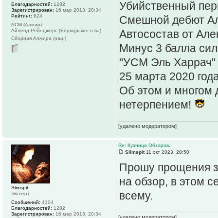
Убийственный пер
Благодарностей:
1282
Зарегистрирован:
16 мар 2013, 20:34
Рейтинг:
624
Смешной дебют Ал
АСМ (Алжир)
Айленд Рейнджерс (Бермудские о-ва)
Автосостав от Але
Сборная Алжира (нац.)
Минус 3 балла сил
"УСМ Эль Харрач" 
25 марта 2020 года
Об этом и многом 
нетерпением!
[удалено модератором]
Re: Кузница Обзоров.
Slimspit
11 окт 2023, 20:50
Прошу прощения з
на обзор, в этом с
Slimspit
всему.
Эксперт
Сообщений:
4104
Благодарностей:
1282
Зарегистрирован:
16 мар 2013, 20:34
[удалено модератором]