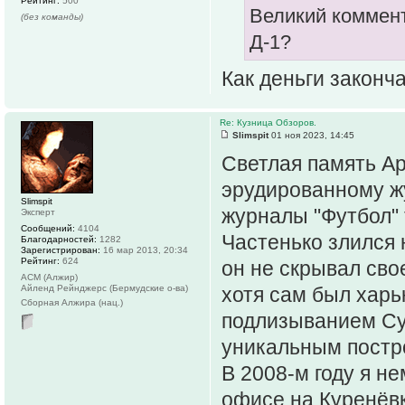
Рейтинг:
500
Великий коммент
(без команды)
Д-1?
Как деньги законча
Re: Кузница Обзоров.
Slimspit
01 ноя 2023, 14:45
Светлая память А
эрудированному жу
Slimspit
журналы "Футбол" 
Эксперт
Сообщений:
4104
Частенько злился 
Благодарностей:
1282
Зарегистрирован:
16 мар 2013, 20:34
Рейтинг:
624
он не скрывал сво
АСМ (Алжир)
Айленд Рейнджерс (Бермудские о-ва)
хотя сам был хар
Сборная Алжира (нац.)
подлизыванием Су
уникальным постр
В 2008-м году я н
офисе на Куренёвк