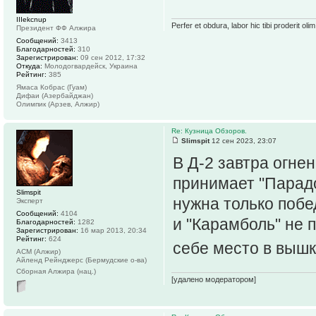
IIIekcnup
Perfer et obdura, labor hic tibi proderit olim
Президент ФФ Алжира
Сообщений:
3413
Благодарностей:
310
Зарегистрирован:
09 сен 2012, 17:32
Откуда:
Молодогвардейск, Украина
Рейтинг:
385
Ямаса Кобрас (Гуам)
Дифаи (Азербайджан)
Олимпик (Арзев, Алжир)
Re: Кузница Обзоров.
Slimspit
12 сен 2023, 23:07
В Д-2 завтра огне
принимает "Парадо
Slimspit
нужна только побе
Эксперт
Сообщений:
4104
и "Карамболь" не 
Благодарностей:
1282
Зарегистрирован:
16 мар 2013, 20:34
Рейтинг:
624
себе место в выш
АСМ (Алжир)
Айленд Рейнджерс (Бермудские о-ва)
Сборная Алжира (нац.)
[удалено модератором]