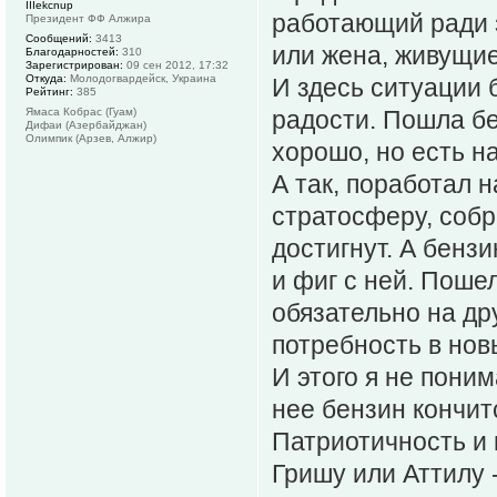
IIIekcnup
работающий ради з
Президент ФФ Алжира
Сообщений:
3413
или жена, живущие
Благодарностей:
310
Зарегистрирован:
09 сен 2012, 17:32
Откуда:
Молодогвардейск, Украина
И здесь ситуации б
Рейтинг:
385
Ямаса Кобрас (Гуам)
радости. Пошла бе
Дифаи (Азербайджан)
Олимпик (Арзев, Алжир)
хорошо, но есть н
А так, поработал н
стратосферу, собр
достигнут. А бензи
и фиг с ней. Поше
обязательно на дру
потребность в нов
И этого я не поним
нее бензин кончит
Патриотичность и 
Гришу или Аттилу 