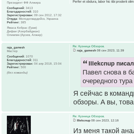
Perfer et obdura, labor hic tibi proderit olim
Президент ФФ Алжира
Сообщений:
3413
Благодарностей:
310
Зарегистрирован:
09 сен 2012, 17:32
Откуда:
Молодогвардейск, Украина
Рейтинг:
385
Ямаса Кобрас (Гуам)
Дифаи (Азербайджан)
Олимпик (Арзев, Алжир)
Re: Кузница Обзоров.
raja_gamesh
raja_gamesh
08 сен 2023, 11:39
Мастер
Сообщений:
1070
Благодарностей:
311
IIIekcnup писал
Зарегистрирован:
04 апр 2018, 15:04
Рейтинг:
500
Павел снова в ба
(без команды)
очередного тура
Я сейчас в команд
обзоры. А вы, тов
Re: Кузница Обзоров.
IIIekcnup
08 сен 2023, 12:16
Из меня такой ана