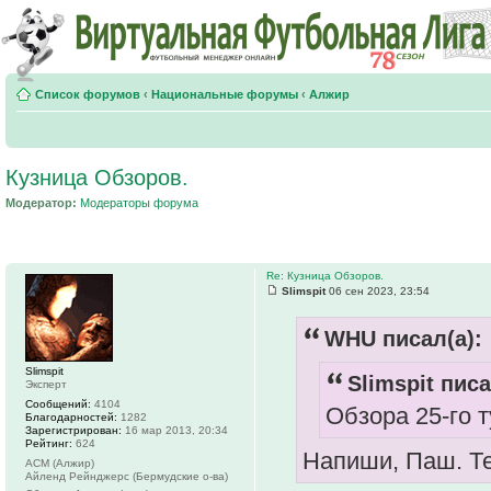
Список форумов
‹
Национальные форумы
‹
Алжир
Кузница Обзоров.
Модератор:
Модераторы форума
Re: Кузница Обзоров.
Slimspit
06 сен 2023, 23:54
WHU писал(а):
Slimspit
Slimspit писа
Эксперт
Сообщений:
4104
Обзора 25-го т
Благодарностей:
1282
Зарегистрирован:
16 мар 2013, 20:34
Рейтинг:
624
Напиши, Паш. Те
АСМ (Алжир)
Айленд Рейнджерс (Бермудские о-ва)