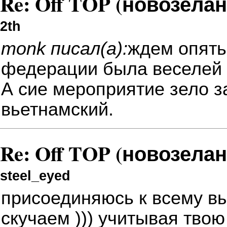
Re: Off TOP (новозела
2th
monk писал(а):
ждем опять
федерации была веселей
А сие мероприятие зело з
вьетнамский.
Re: Off TOP (новозела
steel_eyed
присоединяюсь к всему вы
скучаем
))) учитывая твою