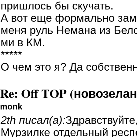
пришлось бы скучать.
А вот еще формально замо
меня руль Немана из Бело
ми в КМ.
*****
О чем это я? Да собственн
Re: Off TOP (новозела
monk
2th писал(а):
Здравствуйте,
Мурзилке отдельный респе