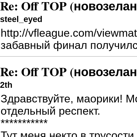
Re: Off TOP (новозела
steel_eyed
http://vfleague.com/viewmat
забавный финал получилс
Re: Off TOP (новозела
2th
Здравствуйте, маорики! М
отдельный респект.
***********
Тут меня некто в трусости