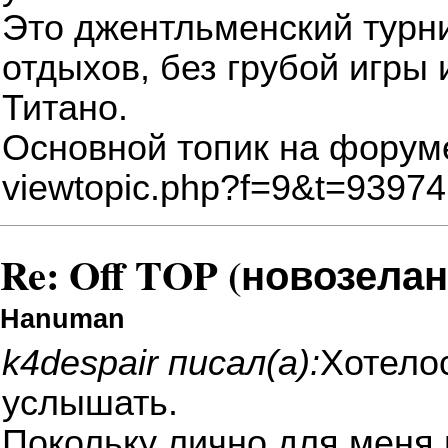
Это джентльменский турни
отдыхов, без грубой игры 
Титано.
Основной топик на форуме
viewtopic.php?f=9&t=93974
Re: Off TOP (новозела
Hanuman
k4despair писал(а):
Хотелос
услышать.
Покольку лично для меня