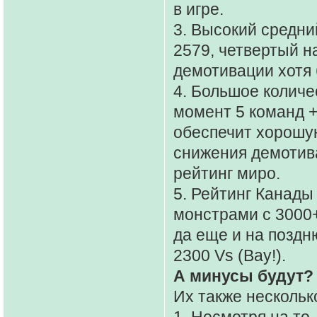
в игре.
3. Высокий средни
2579, четвертый н
демотивации хотя 
4. Большое количе
момент 5 команд +
обеспечит хорошую
снижения демотива
рейтинг миро.
5. Рейтинг Канады 
монстрами с 3000+
да еще и на поздн
2300 Vs (Вау!).
А минусы будут?
Их также нескольк
1. Несмотря на то