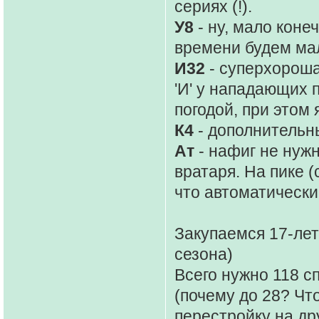
сериях (!).
У8
- ну, мало коне
времени будем мал
И32
- суперхороша
'И' у нападающих 
погодой, при этом
К4
- дополнительн
Ат
- нафиг не нужн
вратаря. На пике (
что автоматически
Закупаемся 17-лет
сезона)
Всего нужно 118 сп
(почему до 28? Чт
перестройку на др