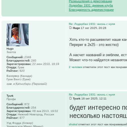
Размышления о демотивации
Лодербах 1931: дневник клуба
Благодарность администрации
Re: Лодербах 1931: жизнь с нуля
Hugo
17 окт 2025, 20:28
Хоть кто-то расшевелит наше ка
Перерег в 2к25 - это жестко)
Hugo
Знаток
А насчет названий и эмблем, ес
Сообщений:
2346
Может что-то найдется незанято
Благодарностей:
240
Зарегистрирован:
22 июн 2010, 18:19
2 человек
отметили этот пост как понрав
Откуда:
Гуам
Рейтинг:
620
Ванкувер (Канада)
Гуам Вингз (Гуам)
зам. в Капиибари (Парагвай)
Re: Лодербах 1931: жизнь с нуля
Tyurk
Tyurk
18 окт 2025, 12:11
Профи
Сообщений:
872
будет интересно п
Благодарностей:
254
Зарегистрирован:
09 янв 2013, 19:02
несколько настоящ
Откуда:
Нижний Новгород, Россия
Рейтинг:
877
Уэд Фодда (Алжир)
shakal
отметил этот пост как понравивший
Университи Макао (Макао)