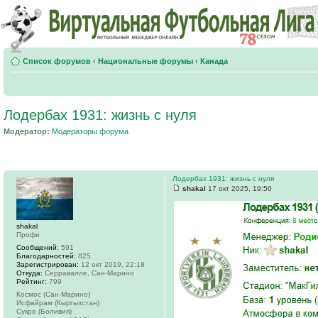
Список форумов
‹
Национальные форумы
‹
Канада
Лодербах 1931: жизнь с нуля
Модератор:
Модераторы форума
Лодербах 1931: жизнь с нуля
shakal
17 окт 2025, 19:50
shakal
Профи
Сообщений:
591
Благодарностей:
825
Зарегистрирован:
12 окт 2019, 22:18
Откуда:
Серравалле, Сан-Марино
Рейтинг:
799
Космос (Сан-Марино)
Исфайрам (Кыргызстан)
Сукре (Боливия)