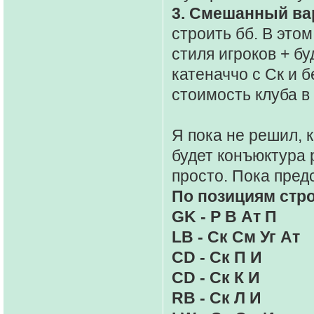
3. Смешанный ва
строить бб. В это
стиля игроков + б
катеначчо с Ск и 
стоимость клуба в
Я пока не решил,
будет конъюктура 
просто. Пока пред
По позициям стро
GK - Р В Ат П
LB - Ск См Уг Ат
CD - Ск П И
CD - Ск К И
RB - Ск Л И