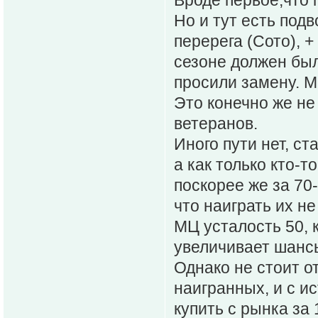
Вроде первое,что п
Но и тут есть под
перерега (Сото), +
сезоне должен был 
просили замену. M
Это конечно же не
ветеранов.
Иного пути нет, с
а как только кто-т
поскорее же за 7
что наиграть их н
МЦ усталость 50, 
увеличивает шанс
Однако не стоит о
наигранных, и с и
купить с рынка за 