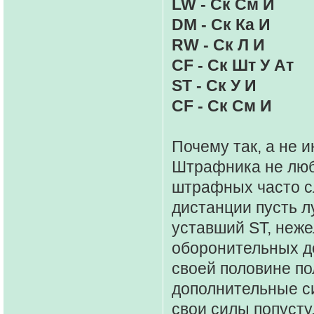
LW - Ск См И
DM - Ск Ка И
RW - Ск Л И
CF - Ск Шт У Ат
ST - Ск У И
CF - Ск См И
Почему так, а не 
Штрафника не любл
штрафных часто сл
дистанции пусть л
уставший ST, нежел
оборонительных д
своей половине по
дополнительные си
свои силы попусту