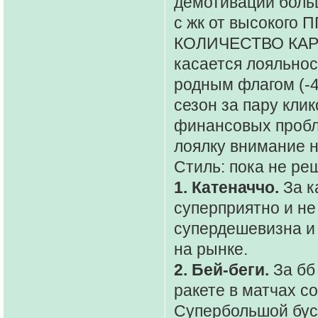
демотивации боль
с жк от высокого
КОЛИЧЕСТВО КАРТ 
касается лояльнос
родным флагом (-4
сезон за пару клик
финансовых пробле
лоялку внимание 
Стиль: пока не реш
1. Катеначчо.
За к
суперприятно и не
супердешевизна и 
на рынке.
2. Бей-беги.
За бб
ракете в матчах с
Супербольшой бус