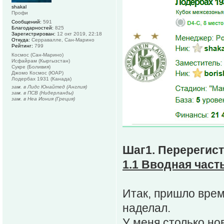
shakal
Профи
Сообщений:
591
Благодарностей:
825
Зарегистрирован:
12 окт 2019, 22:18
Откуда:
Серравалле, Сан-Марино
Рейтинг:
799
Космос (Сан-Марино)
Исфайрам (Кыргызстан)
Сукре (Боливия)
Джомо Космос (ЮАР)
Лодербах 1931 (Канада)
зам. в Лидс Юнайтед (Англия)
зам. в ПСВ (Нидерланды)
зам. в Неа Иония (Греция)
Шаг1. Перерегис
1.1 Вводная част
Итак, пришло время
наделал.
У меня столько нов