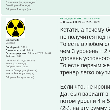
Гронинген (Нидерланды)
Сен-Лорен (Канада)
Сборная Алжира (юн.)
Re: Лодербах 1931: жизнь с нуля
Uranium235
21 окт 2025, 16:29
Кстати, а почему 
не получится подн
Uranium235
То есть в любом с
Эксперт
Сообщений:
3421
чем 3 уровень + 2 
Благодарностей:
2449
Зарегистрирован:
03 июл 2021, 14:07
Рейтинг:
902
уровень условного
Роан Юнайтед (Замбия)
ТАКА (Сальвадор)
То есть первым же
Лебринг (Австрия)
зам. в Ливерпуль (Англия)
тренер легко окуп
зам. в Анжле (Франция)
Сборная Австрии (мол.)
Если что, не ирон
Да, был вариант в
потом уровни 4 и 
(2к), на эту сумму