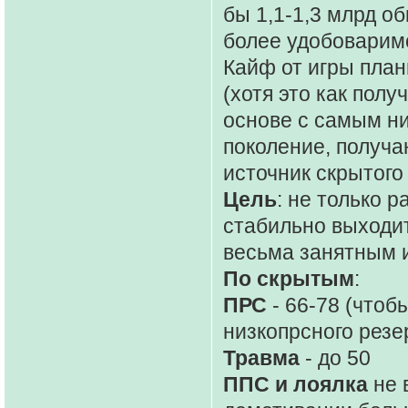
бы 1,1-1,3 млрд о
более удобоварим
Кайф от игры план
(хотя это как полу
основе с самым ни
поколение, получа
источник скрытого
Цель
: не только р
стабильно выходит
весьма занятным 
По скрытым
:
ПРС
- 66-78 (чтоб
низкопрсного резе
Травма
- до 50
ППС и лоялка
не 