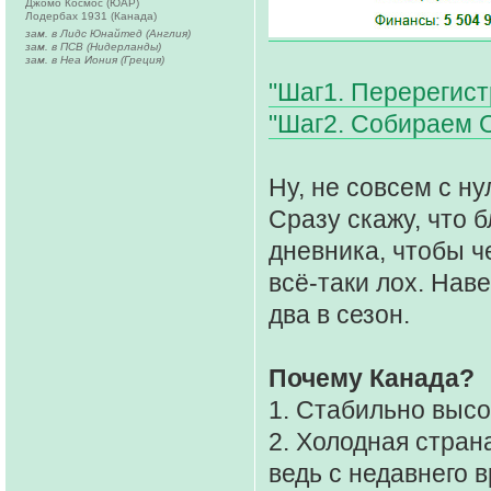
Джомо Космос (ЮАР)
Лодербах 1931 (Канада)
зам. в Лидс Юнайтед (Англия)
зам. в ПСВ (Нидерланды)
зам. в Неа Иония (Греция)
"Шаг1. Перерегист
"Шаг2. Собираем 
Ну, не совсем с ну
Сразу скажу, что б
дневника, чтобы ч
всё-таки лох. Нав
два в сезон.
Почему Канада?
1. Стабильно высо
2. Холодная стран
ведь с недавнего 