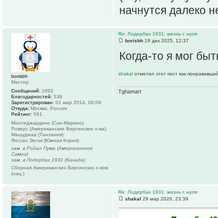
начнутся далеко не
Re: Лодербах 1931: жизнь с нуля
borisbh
19 дек 2025, 12:37
Когда-то я мог быт
shakal
отметил этот пост как понравивший
borisbh
Мастер
Сообщений:
1692
Tghamart
Благодарностей:
538
Зарегистрирован:
01 мар 2014, 00:09
Откуда:
Москва, Россия
Рейтинг:
561
Монтеджардино (Сан-Марино)
Роверс (Американские Виргинские о-ва)
Машуджаа (Танзания)
Янгсан Эогок (Южная Корея)
зам. в Ройал Пума (Американское
Самоа)
зам. в Лодербах 1931 (Канада)
Сборная Американских Виргинских о-вов
(нац.)
Re: Лодербах 1931: жизнь с нуля
shakal
29 мар 2026, 23:39