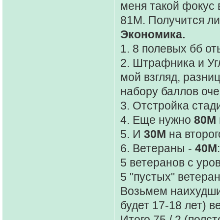
меня такой фокус 
81М. Получится ли
Экономика.
1. 8 полевых бб от
2. Штрафника и Уг
мой взгляд, разни
набору баллов оче
3. Отстройка стад
4. Еще нужно
80М
5. И
30М
на второг
6. Ветераны -
40М
:
5 ветеранов с уро
5 "пустых" ветера
Возьмем наихудший
будет 17-18 лет) 
Итого 75 / 2 (полс