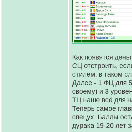
Как появятся день
СЦ отстроить, есл
стилем, в таком с
Далее - 1 ФЦ для 
своему) и 3 урове
ТЦ наше всё для н
Теперь самое глав
спецух. Баллы ост
дурака 19-20 лет з