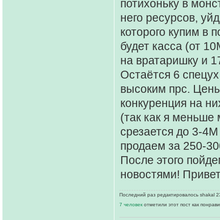
потихоньку в монс
него ресурсов, уйд
которого купим в 
будет касса (от 1
на вратаришку и 17
Остаётся 6 спецух
высоким прс. Цены
конкуренция на ни
(так как я меньше 
срезается до 3-4М 
продаем за 250-30
После этого пойде
новостями! Приве
Последний раз редактировалось shakal 23
7 человек
отметили этот пост как понрав