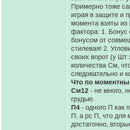
Примерно тоже сам
играя в защите и п
момента взяты из 
фактора: 1. Бонус
бонусом от совмещ
стилевая! 2. Углов
своих ворот (у Шт
количества См, чт
следовательно и к
Что по моментн
См12
- не много, 
грудью.
П4
- одного П как 
П, а рс П, что дл
достаточно, вторы