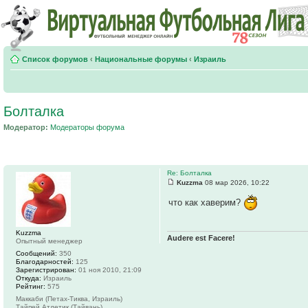
Список форумов
‹
Национальные форумы
‹
Израиль
Болталка
Модератор:
Модераторы форума
Re: Болталка
Kuzzma
08 мар 2026, 10:22
что как хаверим?
Kuzzma
Audere est Facere!
Опытный менеджер
Сообщений:
350
Благодарностей:
125
Зарегистрирован:
01 ноя 2010, 21:09
Откуда:
Израиль
Рейтинг:
575
Маккаби (Петах-Тиква, Израиль)
Тайпей Атлетик (Тайвань)