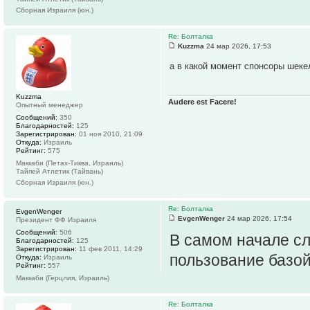
Сборная Израиля (юн.)
Re: Болталка
Kuzzma
24 мар 2026, 17:53
а в какой момент спонсоры шеке
Kuzzma
Audere est Facere!
Опытный менеджер
Сообщений:
350
Благодарностей:
125
Зарегистрирован:
01 ноя 2010, 21:09
Откуда:
Израиль
Рейтинг:
575
Маккаби (Петах-Тиква, Израиль)
Тайпей Атлетик (Тайвань)
Сборная Израиля (юн.)
Re: Болталка
EvgenWenger
EvgenWenger
24 мар 2026, 17:54
Президент ФФ Израиля
Сообщений:
506
В самом начале сл
Благодарностей:
125
Зарегистрирован:
11 фев 2011, 14:29
пользование базо
Откуда:
Израиль
Рейтинг:
557
Маккаби (Герцлия, Израиль)
Re: Болталка