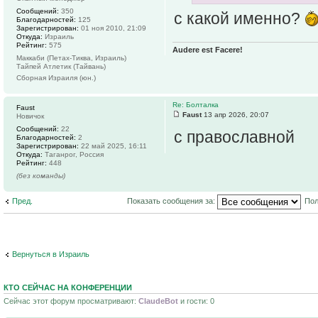
Сообщений:
350
с какой именно?
Благодарностей:
125
Зарегистрирован:
01 ноя 2010, 21:09
Откуда:
Израиль
Рейтинг:
575
Audere est Facere!
Маккаби (Петах-Тиква, Израиль)
Тайпей Атлетик (Тайвань)
Сборная Израиля (юн.)
Re: Болталка
Faust
Faust
13 апр 2026, 20:07
Новичок
Сообщений:
22
с православной
Благодарностей:
2
Зарегистрирован:
22 май 2025, 16:11
Откуда:
Таганрог, Россия
Рейтинг:
448
(без команды)
Пред.
Показать сообщения за:
Пол
Вернуться в Израиль
КТО СЕЙЧАС НА КОНФЕРЕНЦИИ
Сейчас этот форум просматривают:
ClaudeBot
и гости: 0