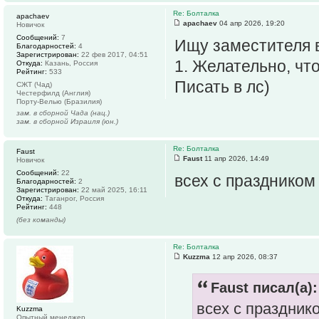
Re: Болталка
apachaev
apachaev
04 апр 2026, 19:20
Новичок
Сообщений:
7
Ищу заместителя в
Благодарностей:
4
Зарегистрирован:
22 фев 2017, 04:51
1. Желательно, чт
Откуда:
Казань, Россия
Рейтинг:
533
Писать в лс)
СЖТ (Чад)
Честерфилд (Англия)
Порту-Велью (Бразилия)
зам. в сборной Чада (нац.)
зам. в сборной Израиля (юн.)
Re: Болталка
Faust
Faust
11 апр 2026, 14:49
Новичок
Сообщений:
22
всех с праздником
Благодарностей:
2
Зарегистрирован:
22 май 2025, 16:11
Откуда:
Таганрог, Россия
Рейтинг:
448
(без команды)
Re: Болталка
Kuzzma
12 апр 2026, 08:37
Faust писал(а):
всех с праздник
Kuzzma
Опытный менеджер