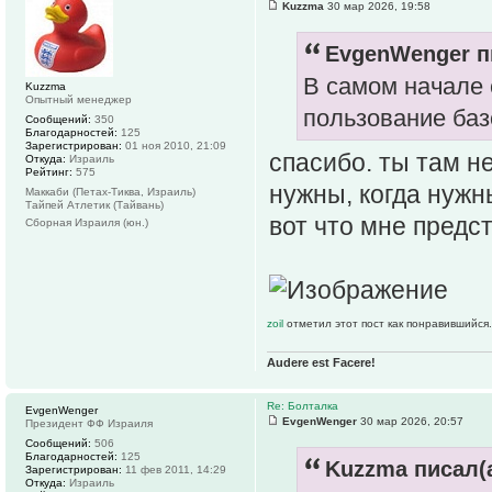
Kuzzma
30 мар 2026, 19:58
EvgenWenger п
В самом начале 
Kuzzma
Опытный менеджер
пользование ба
Сообщений:
350
Благодарностей:
125
Зарегистрирован:
01 ноя 2010, 21:09
спасибо. ты там н
Откуда:
Израиль
Рейтинг:
575
нужны, когда нужны
Маккаби (Петах-Тиква, Израиль)
Тайпей Атлетик (Тайвань)
вот что мне предс
Сборная Израиля (юн.)
zoil
отметил этот пост как понравившийся.
Audere est Facere!
Re: Болталка
EvgenWenger
EvgenWenger
30 мар 2026, 20:57
Президент ФФ Израиля
Сообщений:
506
Благодарностей:
125
Kuzzma писал(а
Зарегистрирован:
11 фев 2011, 14:29
Откуда:
Израиль