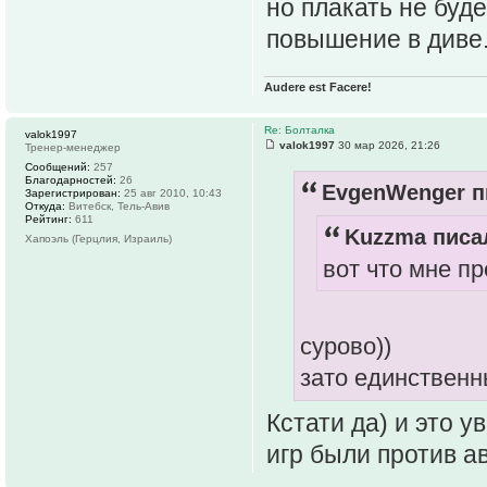
но плакать не буд
повышение в диве
Audere est Facere!
Re: Болталка
valok1997
valok1997
30 мар 2026, 21:26
Тренер-менеджер
Сообщений:
257
Благодарностей:
26
EvgenWenger п
Зарегистрирован:
25 авг 2010, 10:43
Откуда:
Витебск, Тель-Авив
Рейтинг:
611
Kuzzma писал
Хапоэль (Герцлия, Израиль)
вот что мне п
сурово))
зато единственн
Кстати да) и это 
игр были против а