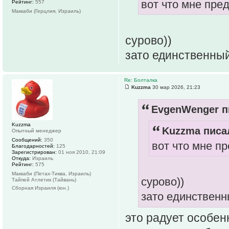
вот что мне пре
Рейтинг:
557
Маккаби (Герцлия, Израиль)
сурово))
зато единственный
Re: Болталка
Kuzzma
30 мар 2026, 21:23
EvgenWenger п
Kuzzma
Kuzzma писал
Опытный менеджер
Сообщений:
350
вот что мне п
Благодарностей:
125
Зарегистрирован:
01 ноя 2010, 21:09
Откуда:
Израиль
Рейтинг:
575
Маккаби (Петах-Тиква, Израиль)
сурово))
Тайпей Атлетик (Тайвань)
Сборная Израиля (юн.)
зато единственн
это радует особенн