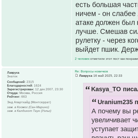
есть большая част
ничем - он слабее
атаке должен был 
лучше. Смешав сил
рулетку - через ког
выйдет пшик. Держ
2 человек
отметили этот пост как понрав
Re: Вопросы новичков
Лавруха
Лавруха
16 май 2025, 22:33
Знаток
Сообщений:
2315
Благодарностей:
1624
Kasya_TO писал
Зарегистрирован:
12 дек 2007, 23:30
Откуда:
Москва, Россия
Рейтинг:
663
Uranium235 п
Энд Апартхайд (Монтсеррат)
зам. в Космос (Сан-Марино)
А почему вы р
зам. в Калдикот Таун (Уэльс)
увеличивает ч
уступает защит
вязнуть раньш