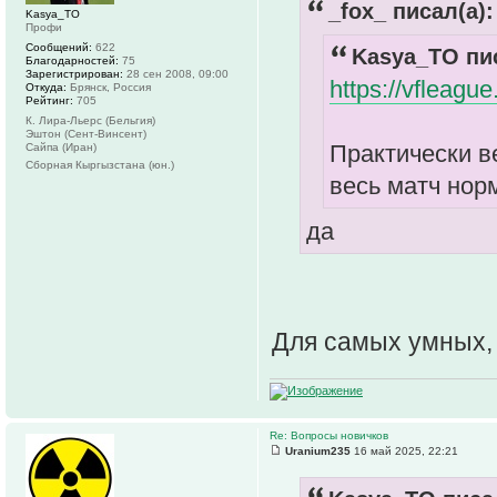
_fox_ писал(а):
Kasya_TO
Профи
Сообщений:
622
Kasya_TO пис
Благодарностей:
75
Зарегистрирован:
28 сен 2008, 09:00
https://vfleagu
Откуда:
Брянск, Россия
Рейтинг:
705
К. Лира-Льерс (Бельгия)
Эштон (Сент-Винсент)
Практически ве
Сайпа (Иран)
Сборная Кыргызстана (юн.)
весь матч нор
да
Для самых умных, 
Re: Вопросы новичков
Uranium235
16 май 2025, 22:21