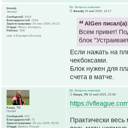
Re: Вопросы новичков
thesubj
thesubj
16 май 2025, 13:17
Эксперт
Сообщений:
3044
Благодарностей:
2164
AlGen писал(а)
Зарегистрирован:
04 июн 2006, 04:22
Откуда:
Минск, Беларусь
Всем привет! По
Рейтинг:
508
зам. в Борнмут (Англия)
блок "Устраивает
Если нажать на пл
чекбоксами.
Блок нужен для пл
счета в матче.
Re: Вопросы новичков
Kasya_TO
16 май 2025, 22:08
https://vfleague.co
Kasya_TO
Профи
Сообщений:
622
Практически весь 
Благодарностей:
75
Зарегистрирован:
28 сен 2008, 09:00
Откуда:
Брянск, Россия