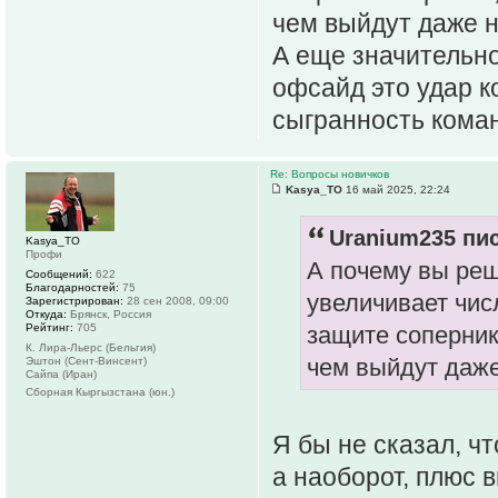
чем выйдут даже 
А еще значительно
офсайд это удар к
сыгранность кома
Re: Вопросы новичков
Kasya_TO
16 май 2025, 22:24
Uranium235 пис
Kasya_TO
Профи
А почему вы реш
Сообщений:
622
Благодарностей:
75
увеличивает чис
Зарегистрирован:
28 сен 2008, 09:00
Откуда:
Брянск, Россия
Рейтинг:
705
защите соперник
К. Лира-Льерс (Бельгия)
чем выйдут даж
Эштон (Сент-Винсент)
Сайпа (Иран)
Сборная Кыргызстана (юн.)
Я бы не сказал, ч
а наоборот, плюс 