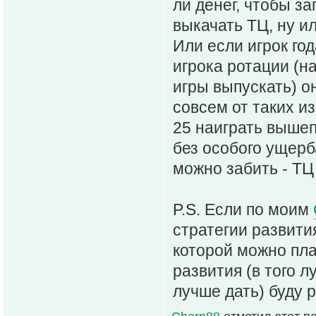
ли денег, чтобы за
выкачать ТЦ, ну и
Или если игрок го
игрока ротации (н
игры выпускать) о
совсем от таких и
25 наиграть выше
без особого ущерб
можно забить - Т
P.S. Если по моим
стратегии развити
которой можно пла
развития (в того л
лучше дать) буду 