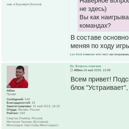
Наверное вопрос
зам. в Борнмут (Англия)
не здесь)
Вы как наигрыва
командах?
В составе основно
меняя по ходу игр
Lex Kerd
отметил этот пост как понравив
Re: Вопросы новичков
AlGen
16 май 2025, 13:09
Всем привет! Подс
блок "Устраивает",
AlGen
Профи
Сообщений:
549
Благодарностей:
33
Зарегистрирован:
31 май 2013, 16:16
Откуда:
Москва, Россия
Рейтинг:
540
Спартак (Тамбов, Россия)
Икстеншн Ганнерс (Ботсвана)
Монтсеррэт Скул Сайд (Монтсеррат)