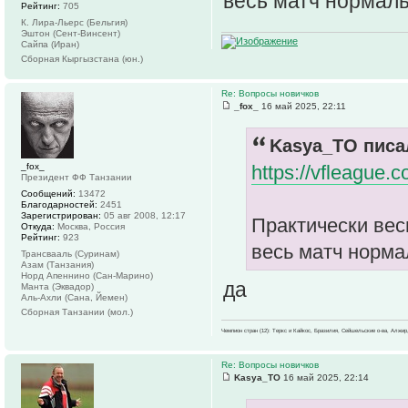
весь матч нормаль
Рейтинг:
705
К. Лира-Льерс (Бельгия)
Эштон (Сент-Винсент)
Сайпа (Иран)
Сборная Кыргызстана (юн.)
Re: Вопросы новичков
_fox_
16 май 2025, 22:11
Kasya_TO писал
_fox_
https://vfleague.
Президент ФФ Танзании
Сообщений:
13472
Благодарностей:
2451
Зарегистрирован:
05 авг 2008, 12:17
Практически весь
Откуда:
Москва, Россия
Рейтинг:
923
весь матч норма
Трансвааль (Суринам)
Азам (Танзания)
Норд Апеннино (Сан-Марино)
да
Манта (Эквадор)
Аль-Ахли (Сана, Йемен)
Сборная Танзании (мол.)
Чемпион стран (12): Теркс и Кайкос, Бразилия, Сейшельские о-ва, Алжир
Re: Вопросы новичков
Kasya_TO
16 май 2025, 22:14