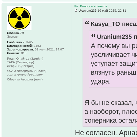
Re: Вопросы новичков
Uranium235
16 май 2025, 22:31
Kasya_TO писал
Uranium235
Uranium235 п
Эксперт
Сообщений:
3427
А почему вы р
Благодарностей:
2453
Зарегистрирован:
03 июл 2021, 14:07
увеличивает ч
Рейтинг:
913
Роан Юнайтед (Замбия)
уступает защит
ТАКА (Сальвадор)
Лебринг (Австрия)
вязнуть раньш
зам. в Ливерпуль (Англия)
зам. в Анжле (Франция)
удара.
Сборная Австрии (мол.)
Я бы не сказал,
а наоборот, плю
соперника остал
Не согласен. Арна