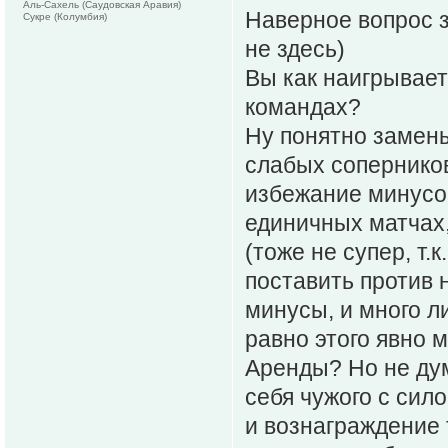
Аль-Сахель (Саудовская Аравия)
Наверное вопрос з
Сукре (Колумбия)
не здесь)
Вы как наигрывает
командах?
Ну понятно замены
слабых соперников
избежание минусо
единичных матчах,
(тоже не супер, т.
поставить против 
минусы, и много ли
равно этого явно 
Аренды? Но не ду
себя чужого с сило
и вознаграждение 