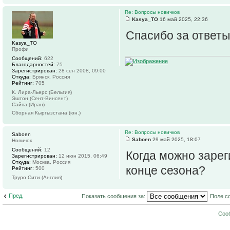
Re: Вопросы новичков
Kasya_TO
16 май 2025, 22:36
Спасибо за ответы
Kasya_TO
Профи
Сообщений:
622
Благодарностей:
75
Зарегистрирован:
28 сен 2008, 09:00
Откуда:
Брянск, Россия
Рейтинг:
705
К. Лира-Льерс (Бельгия)
Эштон (Сент-Винсент)
Сайпа (Иран)
Сборная Кыргызстана (юн.)
Re: Вопросы новичков
Saboen
Saboen
29 май 2025, 18:07
Новичок
Сообщений:
12
Когда можно зарег
Зарегистрирован:
12 июн 2015, 06:49
Откуда:
Москва, Россия
конце сезона?
Рейтинг:
500
Труро Сити (Англия)
Пред.
Показать сообщения за:
Поле с
Соо