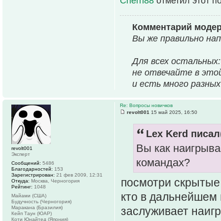
Chern88
отметил этот п
Комментарий моде
Вы же правильно нап
Для всех остальных:
не отвечайте в это
и есть много разны
Re: Вопросы новичков
revolt001
15 май 2025, 16:50
Lex Kerd писал(
Вы как наигрыва
revolt001
Эксперт
командах?
Сообщений:
5486
Благодарностей:
153
Зарегистрирован:
21 фев 2009, 12:31
посмотри скрытые,
Откуда:
Москва, Черногория
Рейтинг:
1048
кто в дальнейшем 
Майами (США)
Будучность (Черногория)
Маракана (Бразилия)
заслуживает наиг
Кейп Таун (ЮАР)
Коти Юнайтед (Япония)