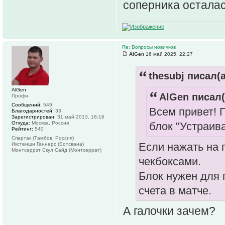
соперника осталас
Re: Вопросы новичков
AlGen
16 май 2025, 22:27
thesubj писал(а
AlGen
AlGen писал(
Профи
Сообщений:
549
Всем привет! 
Благодарностей:
33
Зарегистрирован:
31 май 2013, 16:16
блок "Устраива
Откуда:
Москва, Россия
Рейтинг:
540
Спартак (Тамбов, Россия)
Если нажать на 
Икстеншн Ганнерс (Ботсвана)
Монтсеррэт Скул Сайд (Монтсеррат)
чекбоксами.
Блок нужен для 
счета в матче.
А галочки зачем?