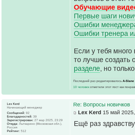
Обучающие видео
Первые шаги нович
Ошибки менеджера 
Ошибки тренера и
Если у тебя много 
то лучше создать 
разделе
, но только
Последний раз редактировалось
A-Slane
10 человек
отметили этот пост как понра
Re: Вопросы новичков
Lex Kerd
Начинающий менеджер
Lex Kerd
15 май 2025,
Сообщений:
92
Благодарностей:
39
Зарегистрирован:
27 мар 2025, 23:29
Ещё раз здравству
Откуда:
Лыткарино (Московская обл.),
Россия
Рейтинг:
512