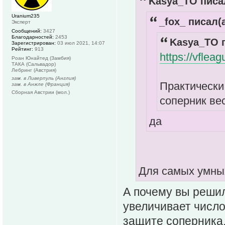
Kasya_TO писал
Uranium235
_fox_ писал(а
Эксперт
Сообщений:
3427
Благодарностей:
2453
Kasya_TO п
Зарегистрирован:
03 июл 2021, 14:07
Рейтинг:
913
https://vflea
Роан Юнайтед (Замбия)
ТАКА (Сальвадор)
Лебринг (Австрия)
зам. в Ливерпуль (Англия)
Практически 
зам. в Анжле (Франция)
Сборная Австрии (мол.)
соперник ве
да
Для самых умных
А почему вы решил
увеличивает числ
защите соперника,