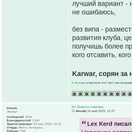
лучший вариант - 
не ошибаюсь,
без випа - размес
развития клуба, це
получишь более пр
кого отсавить, кого
Karwar, сорян з
5 человек
отметили этот пост как понрав
Re: Вопросы новичков
thesubj
thesubj
16 май 2025, 12:47
Эксперт
Сообщений:
3044
Благодарностей:
2164
Lex Kerd писал(
Зарегистрирован:
04 июн 2006, 04:22
Откуда:
Минск, Беларусь
Рейтинг:
508