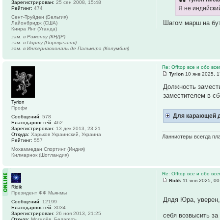
Зарегистрирован:
25 сен 2008, 15:48
Я не индийский
Рейтинг:
474
Сент-Труйден (Бельгия)
Шагом марш на бу
Лайонбридж (США)
Киира Янг (Уганда)
зам. в Рименсу (КНДР)
зам. в Порту (Португалия)
зам. в Интернасиональ де Пальмира (Колумбия)
Re: Offtop все и обо все
Tyrion
10 янв 2025, 1
Должность замести
заместителем в сб
Tyrion
Профи
Для карающей д
Сообщений:
578
Благодарностей:
462
Зарегистрирован:
13 дек 2013, 23:21
Откуда:
Харьков Украинский, Украина
Ланнистеры всегда пла
Рейтинг:
557
Мохаммедан Спортинг (Индия)
Килмарнок (Шотландия)
Re: Offtop все и обо все
Ridik
11 янв 2025, 00
Ridik
Президент ФФ Мьянмы
Дядя Юра, уверен,
Сообщений:
12199
Благодарностей:
3034
Зарегистрирован:
26 ноя 2013, 21:25
себя возвысить за
Откуда:
Могилёв, Беларусь