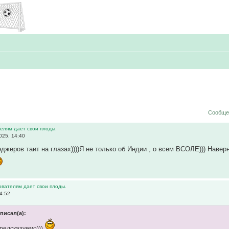
Сообщен
елям дает свои плоды.
025, 14:40
жеров таит на глазах))))Я не только об Индии , о всем ВСОЛЕ))) Наверно
ователям дает свои плоды.
4:52
 писал(а):
предсказуемо)))