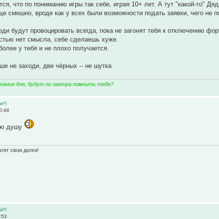
ится, что по пониманию игры так себе, играя 10+ лет. А тут "какой-то" Дя
е смешно, вроде как у всех были возможности подать заявки, чего не 
ди будут провоцировать всегда, пока не загонят тебя к отключению фору
стью нет смысла, себе сделаешь хуже.
более у тебя и не плохо получается.
ше не заходи, две чёрных -- не шутка
тания дня, будут ли завтра помнить тебя?
м!!!
0:48
ую душу
тят свои долги!
м!!!
:53