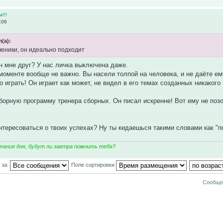
м!!!
:06
л(а):
ученики, он идеально подходит
он мне друг? У нас личка выключена даже.
моменте вообще не важно. Вы насели толпой на человека, и не даёте ем
 играть! Он играет как может, не видел в его темах созданных никакого 
орную программу тренера сборных. Он писал искренне! Вот ему не позорн
тересоваться о твоих успехах? Ну ты кидаешься такими словами как "по
тания дня, будут ли завтра помнить тебя?
 за:
Поле сортировки
Сообщен