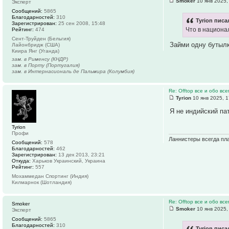
Smoker
10 янв 2025,
Эксперт
Сообщений:
5865
Благодарностей:
310
Tyrion писа
Зарегистрирован:
25 сен 2008, 15:48
Что в национал
Рейтинг:
474
Сент-Труйден (Бельгия)
Займи одну бутылк
Лайонбридж (США)
Киира Янг (Уганда)
зам. в Рименсу (КНДР)
зам. в Порту (Португалия)
зам. в Интернасиональ де Пальмира (Колумбия)
Re: Offtop все и обо все
Tyrion
10 янв 2025, 1
Я не индийский пат
Tyrion
Профи
Ланнистеры всегда пла
Сообщений:
578
Благодарностей:
462
Зарегистрирован:
13 дек 2013, 23:21
Откуда:
Харьков Украинский, Украина
Рейтинг:
557
Мохаммедан Спортинг (Индия)
Килмарнок (Шотландия)
Re: Offtop все и обо все
Smoker
Smoker
10 янв 2025,
Эксперт
Сообщений:
5865
Благодарностей:
310
Tyrion писа