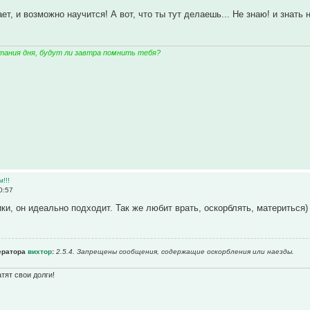
ает, и возможно научится! А вот, что ты тут делаешь... Не знаю! и знать 
тания дня, будут ли завтра помнить тебя?
м!!!
0:57
ики, он идеально подходит. Так же любит врать, оскорблять, материться)
ератора
вихтор
:
2.5.4. Запрещены сообщения, содержащие оскоpбления или наезды.
тят свои долги!