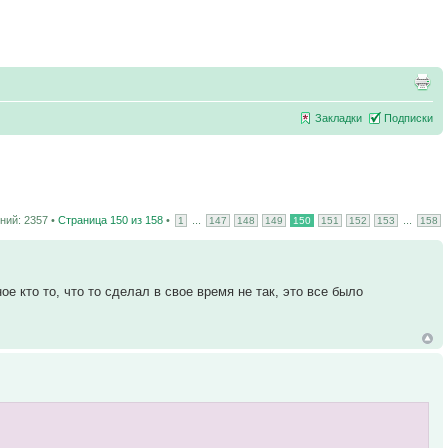
Закладки
Подписки
ий: 2357 •
Страница
150
из
158
•
...
...
1
147
148
149
150
151
152
153
158
е кто то, что то сделал в свое время не так, это все было