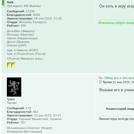
Ridik
Он хоть в игру игр
Президент ФФ Мьянмы
Сообщений:
12199
Благодарностей:
3034
Зарегистрирован:
26 ноя 2013, 21:25
Откуда:
Могилёв, Беларусь
В полночь уйдут очер
Рейтинг:
856
Дельфин (Эквадор)
Монкаро (Мексика)
Орион (Нидерланды)
Дагон (Мьянма)
Анегри (ЦАР)
зам. в Амвоти (ЮАР)
зам. в Лонголонго (Тонга)
Сборная Эквадора (нац.)
Re: Offtop все и обо все
Tyrion
11 янв 2025, 0
Возьми его в учен
Tyrion
Профи
Сообщений:
578
Комментарий мод
Благодарностей:
462
Зарегистрирован:
13 дек 2013, 23:21
Ланнистеры всегда пла
Откуда:
Харьков Украинский, Украина
Рейтинг:
557
Мохаммедан Спортинг (Индия)
Килмарнок (Шотландия)