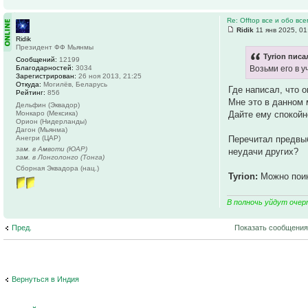
Re: Offtop все и обо все
Ridik
11 янв 2025, 01
Ridik
Президент ФФ Мьянмы
Tyrion писа
Сообщений:
12199
Благодарностей:
3034
Возьми его в 
Зарегистрирован:
26 ноя 2013, 21:25
Откуда:
Могилёв, Беларусь
Где написал, что 
Рейтинг:
856
Мне это в данном 
Дельфин (Эквадор)
Дайте ему спокойно
Монкаро (Мексика)
Орион (Нидерланды)
Дагон (Мьянма)
Перечитал предвыб
Анегри (ЦАР)
зам. в Амвоти (ЮАР)
неудачи других?
зам. в Лонголонго (Тонга)
Сборная Эквадора (нац.)
Tyrion:
Можно поин
В полночь уйдут очер
Пред.
Показать сообщения
Вернуться в Индия