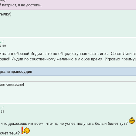
 патриот, я не достоин(
тылку)
м!!!
7:59
теля в сборной Индии - это не общедоступная часть игры. Совет Лиги
орной Индии по собственному желанию в любое время. Игровых преимущ
лани правосудия
тят свои долги!
м!!!
:24
 что докажешь им всем, что-то, не успев получить белый билет тут?
 счёт тебя?