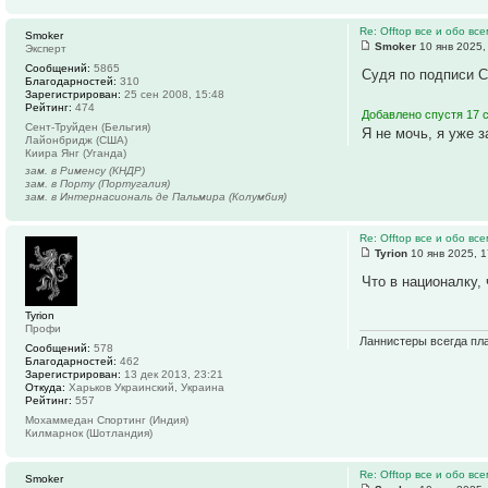
Re: Offtop все и обо все
Smoker
Smoker
10 янв 2025,
Эксперт
Сообщений:
5865
Судя по подписи С
Благодарностей:
310
Зарегистрирован:
25 сен 2008, 15:48
Рейтинг:
474
Добавлено спустя 17 
Сент-Труйден (Бельгия)
Я не мочь, я уже з
Лайонбридж (США)
Киира Янг (Уганда)
зам. в Рименсу (КНДР)
зам. в Порту (Португалия)
зам. в Интернасиональ де Пальмира (Колумбия)
Re: Offtop все и обо все
Tyrion
10 янв 2025, 1
Что в националку,
Tyrion
Профи
Ланнистеры всегда пла
Сообщений:
578
Благодарностей:
462
Зарегистрирован:
13 дек 2013, 23:21
Откуда:
Харьков Украинский, Украина
Рейтинг:
557
Мохаммедан Спортинг (Индия)
Килмарнок (Шотландия)
Re: Offtop все и обо все
Smoker