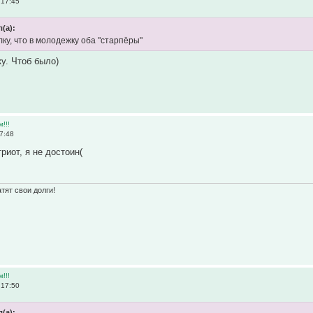
 17:45
л(а):
ку, что в молодежку оба "старпёры"
у. Чтоб было)
м!!!
7:48
риот, я не достоин(
тят свои долги!
м!!!
 17:50
л(а):