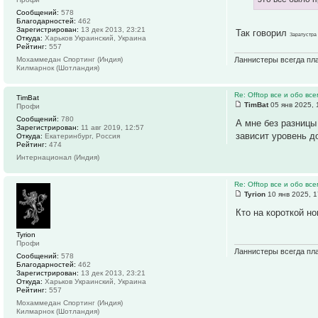
Сообщений:
578
Благодарностей:
462
Зарегистрирован:
13 дек 2013, 23:21
Так говорил
Заратустр
Откуда:
Харьков Украинский, Украина
Рейтинг:
557
Мохаммедан Спортинг (Индия)
Ланнистеры всегда пла
Килмарнок (Шотландия)
Re: Offtop все и обо все
TimBat
TimBat
05 янв 2025, 
Профи
Сообщений:
780
А мне без разницы
Зарегистрирован:
11 авг 2019, 12:57
зависит уровень до
Откуда:
Екатеринбург, Россия
Рейтинг:
474
Интернационал (Индия)
Re: Offtop все и обо все
Tyrion
10 янв 2025, 1
Кто на короткой н
Tyrion
Профи
Ланнистеры всегда пла
Сообщений:
578
Благодарностей:
462
Зарегистрирован:
13 дек 2013, 23:21
Откуда:
Харьков Украинский, Украина
Рейтинг:
557
Мохаммедан Спортинг (Индия)
Килмарнок (Шотландия)