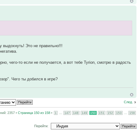
у выдохнуть! Это не правильно!!!
негатива.
о, чего-то если не получается, а вот тебе Tyrion, смотрю в радость
зор". Чего ты добился в игре?
След.
ий: 2357 •
Страница
150
из
158
•
...
...
1
147
148
149
150
151
152
153
158
Перейти: