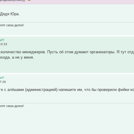
Дядя Юра.
а
тят свои долги!
м!!!
15:33
 количество менеджеров. Пусть об этом думают организаторы. Я тут отд
хода, а не у меня.
м!!!
7:26
оге с алёшами (администрацией) напишите им, что бы проверили фейки к
тят свои долги!