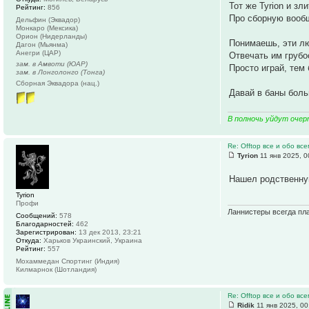
Тот же Tyrion и зл
Рейтинг:
856
Про сборную вообщ
Дельфин (Эквадор)
Монкаро (Мексика)
Орион (Нидерланды)
Понимаешь, эти лю
Дагон (Мьянма)
Анегри (ЦАР)
Отвечать им грубо
зам. в Амвоти (ЮАР)
Просто играй, тем 
зам. в Лонголонго (Тонга)
Сборная Эквадора (нац.)
Давай в баны боль
В полночь уйдут очер
Re: Offtop все и обо все
Tyrion
11 янв 2025, 0
Нашел родственн
Tyrion
Профи
Ланнистеры всегда пла
Сообщений:
578
Благодарностей:
462
Зарегистрирован:
13 дек 2013, 23:21
Откуда:
Харьков Украинский, Украина
Рейтинг:
557
Мохаммедан Спортинг (Индия)
Килмарнок (Шотландия)
Re: Offtop все и обо все
Ridik
11 янв 2025, 00