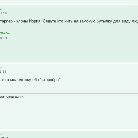
м!!!
 17:43
тарпер - клоны Йория. Сядьте кто нить на замскую бутылку для виду л
секунд:
анят
м!!!
7:44
 что в молодежку оба "старпёры"
тят свои долги!
м!!!