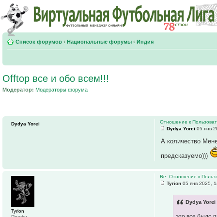
Список форумов
‹
Национальные форумы
‹
Индия
Offtop все и обо всем!!!
Модератор:
Модераторы форума
Отношение к Пользоват
Dydya Yorei
Dydya Yorei
05 янв 2
А количество Менед
предсказуемо)))
Re: Отношение к Польз
Tyrion
05 янв 2025, 1
Dydya Yorei
Tyrion
это все было 
Профи