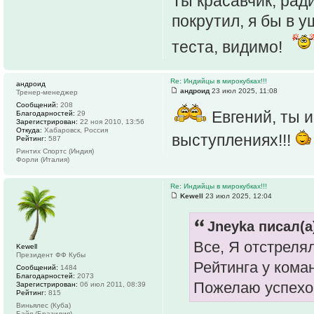
Ты красавчик, рад
покрутил, я бы в у
теста, видимо!
Re: Индийцы в мирокубках!!!
андроид
андроид
23 июл 2025, 11:08
Тренер-менеджер
Сообщений:
208
Евгений, ты и
Благодарностей:
29
Зарегистрирован:
22 ноя 2010, 13:56
Откуда:
Хабаровск, Россия
выступлениях!!!
Рейтинг:
587
Ринтих Спортс (Индия)
Форли (Италия)
Re: Индийцы в мирокубках!!!
Kewell
23 июл 2025, 12:04
Jneyka писал(а
Все, Я отстреля
Kewell
Президент ФФ Кубы
Рейтинга у кома
Сообщений:
1484
Благодарностей:
2073
Пожелаю успехо
Зарегистрирован:
06 июл 2011, 08:39
Рейтинг:
815
Виньялес (Куба)
Байя (Бразилия)