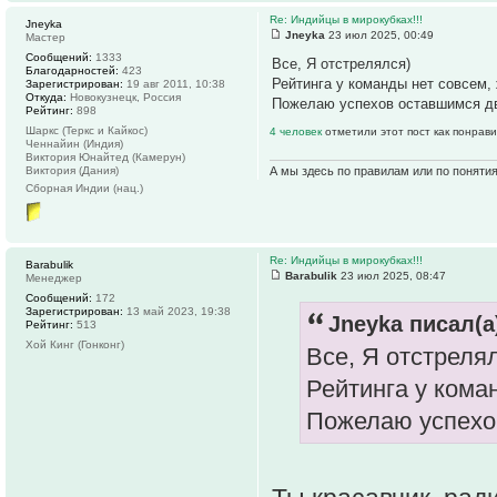
Re: Индийцы в мирокубках!!!
Jneyka
Jneyka
23 июл 2025, 00:49
Мастер
Сообщений:
1333
Все, Я отстрелялся)
Благодарностей:
423
Рейтинга у команды нет совсем,
Зарегистрирован:
19 авг 2011, 10:38
Откуда:
Новокузнецк, Россия
Пожелаю успехов оставшимся д
Рейтинг:
898
Шаркс (Теркс и Кайкос)
4 человек
отметили этот пост как понрав
Ченнайин (Индия)
Виктория Юнайтед (Камерун)
Виктория (Дания)
А мы здесь по правилам или по поняти
Сборная Индии (нац.)
Re: Индийцы в мирокубках!!!
Barabulik
Barabulik
23 июл 2025, 08:47
Менеджер
Сообщений:
172
Зарегистрирован:
13 май 2023, 19:38
Jneyka писал(а
Рейтинг:
513
Хой Кинг (Гонконг)
Все, Я отстреля
Рейтинга у кома
Пожелаю успехо