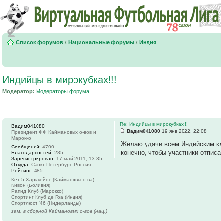
Список форумов
‹
Национальные форумы
‹
Индия
Индийцы в мирокубках!!!
Модератор:
Модераторы форума
Re: Индийцы в мирокубках!!!
Вадим041080
Вадим041080
19 янв 2022, 22:08
Президент ФФ Каймановых о-вов и
Марокко
Желаю удачи всем Индийским клу
Сообщений:
4700
конечно, чтобы участники отпис
Благодарностей:
285
Зарегистрирован:
17 май 2011, 13:35
Откуда:
Санкт-Петербург, Россия
Рейтинг:
485
Кет-5 Харикейнс (Каймановы о-ва)
Кивон (Боливия)
Рапид Клуб (Марокко)
Спортинг Клуб де Гоа (Индия)
Спортлюст '46 (Нидерланды)
зам. в сборной Каймановых о-вов (нац.)