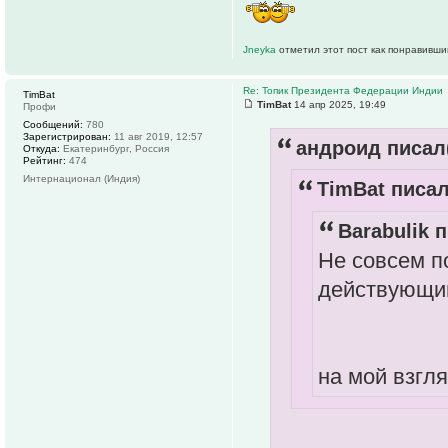
Jneyka
отметил этот пост как понравивши
Re: Топик Президента Федерации Индии
TimBat
TimBat
14 апр 2025, 19:49
Профи
Сообщений:
780
Зарегистрирован:
11 авг 2019, 12:57
андроид писал(
Откуда:
Екатеринбург, Россия
Рейтинг:
474
Интернационал (Индия)
TimBat писал
Barabulik п
Не совсем п
действующим
на мой взгля