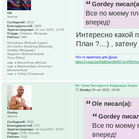
Gordey писал(а
Все по моему пла
Ole
Знаток
вперед!
Сообщений:
2619
Благодарностей:
1900
Зарегистрирован:
21 сен 2023, 12:59
Интересно какой п
Откуда:
Chisinau, Молдова
Рейтинг:
680
План ?....) , затен
Альтабара (Южный Судан)
Лос-Кабос Юнайтед (Мексика)
Зимбру (Молдова)
Маджанг (Южная Корея)
Что то приятное для Души.
Хаэн (Перу)
https://youtu.be/5taBqemMVKI?si=PAdY
зам. в Менгейлор (Индия)
зам. в Массельбург Атлетик
(Шотландия)
зам. в Табор (Словения)
Re: Топик Президента Федерации Индии
Gordey
09 окт 2025, 19:05
Ole писал(а):
Gordey
Gordey писал
Знаток
Сообщений:
2981
Все по моему п
Благодарностей:
275
Зарегистрирован:
24 ноя 2007, 19:07
вперед!
Откуда:
С-Пб, Россия
Рейтинг:
518