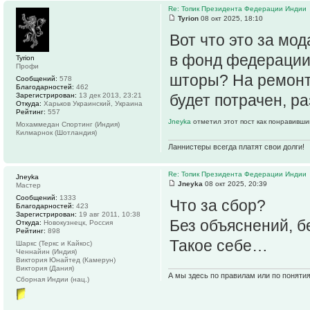
Re: Топик Президента Федерации Индии
Tyrion
08 окт 2025, 18:10
Вот что это за мо
в фонд федерации?
Tyrion
Профи
шторы? На ремонт 
Сообщений:
578
Благодарностей:
462
Зарегистрирован:
13 дек 2013, 23:21
будет потрачен, р
Откуда:
Харьков Украинский, Украина
Рейтинг:
557
Jneyka
отметил этот пост как понравивши
Мохаммедан Спортинг (Индия)
Килмарнок (Шотландия)
Ланнистеры всегда платят свои долги!
Re: Топик Президента Федерации Индии
Jneyka
Jneyka
08 окт 2025, 20:39
Мастер
Сообщений:
1333
Что за сбор?
Благодарностей:
423
Зарегистрирован:
19 авг 2011, 10:38
Без объяснений, б
Откуда:
Новокузнецк, Россия
Рейтинг:
898
Такое себе…
Шаркс (Теркс и Кайкос)
Ченнайин (Индия)
Виктория Юнайтед (Камерун)
Виктория (Дания)
А мы здесь по правилам или по поняти
Сборная Индии (нац.)