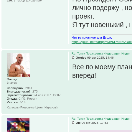
зам. в Табор (Словения)
лично подержу , н
проект.
Я тут новенький , 
Что то приятное для Души.
https://youtu.be/5taBqemMVKI?si=PAdY
Re: Топик Президента Федерации Индии
Gordey
09 окт 2025, 14:46
Все по моему плану
вперед!
Gordey
Знаток
Сообщений:
2981
Благодарностей:
275
Зарегистрирован:
24 ноя 2007, 19:07
Откуда:
С-Пб, Россия
Рейтинг:
518
Хапоэль (Ришон-ле-Цион, Израиль)
Re: Топик Президента Федерации Индии
Ole
09 окт 2025, 17:52