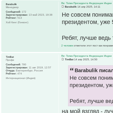
Re: Топик Президента Федерации Индии
Barabulik
Barabulik
14 апр 2025, 14:11
Менеджер
Сообщений:
172
Не совсем понима
Зарегистрирован:
13 май 2023, 19:38
Рейтинг:
513
президентом, уже 
Хой Кинг (Гонконг)
Ребят, лучше ведь
2 человек
отметили этот пост как понрав
Re: Топик Президента Федерации Индии
TimBat
TimBat
14 апр 2025, 14:50
Профи
Сообщений:
780
Зарегистрирован:
11 авг 2019, 12:57
Barabulik писал
Откуда:
Екатеринбург, Россия
Рейтинг:
474
Не совсем пони
Интернационал (Индия)
президентом, уж
Ребят, лучше ве
на мой взгляд - лу