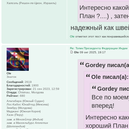
Хапоэль (Ришон-ле-Цион, Израиль)
Интересно какой
План ?....) , зат
надежный как шве
Ole
отметил этот пост как понравившийся
Re: Топик Президента Федерации Индии
Ole
09 окт 2025, 19:17
Gordey писал(а
Ole
Ole писал(а):
Знаток
Сообщений:
2619
Благодарностей:
1900
Gordey пис
Зарегистрирован:
21 сен 2023, 12:59
Откуда:
Chisinau, Молдова
Все по моему
Рейтинг:
680
Альтабара (Южный Судан)
вперед!
Лос-Кабос Юнайтед (Мексика)
Зимбру (Молдова)
Маджанг (Южная Корея)
Хаэн (Перу)
Интересно как
зам. в Менгейлор (Индия)
зам. в Массельбург Атлетик
хороший План ?
(Шотландия)