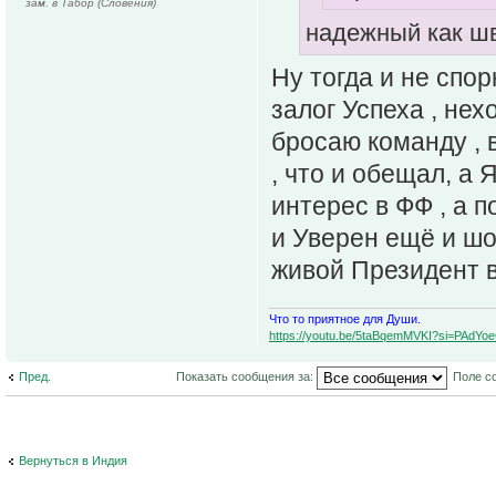
зам. в Табор (Словения)
надежный как ш
Ну тогда и не спо
залог Успеха , нех
бросаю команду , 
, что и обещал, а 
интерес в ФФ , а п
и Уверен ещё и шо
живой Президент 
Что то приятное для Души.
https://youtu.be/5taBqemMVKI?si=PAdY
Пред.
Показать сообщения за:
Поле с
Вернуться в Индия