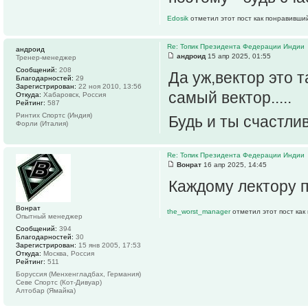
Edosik
отметил этот пост как понравивши
Re: Топик Президента Федерации Индии
андроид
андроид
15 апр 2025, 01:55
Тренер-менеджер
Сообщений:
208
Да уж,вектор это 
Благодарностей:
29
Зарегистрирован:
22 ноя 2010, 13:56
самый вектор.....
Откуда:
Хабаровск, Россия
Рейтинг:
587
Ринтих Спортс (Индия)
Будь и ты счастлив
Форли (Италия)
Re: Топик Президента Федерации Индии
Вонрат
16 апр 2025, 14:45
Каждому лектору п
Вонрат
the_worst_manager
отметил этот пост как
Опытный менеджер
Сообщений:
394
Благодарностей:
30
Зарегистрирован:
15 янв 2005, 17:53
Откуда:
Москва, Россия
Рейтинг:
511
Боруссия (Менхенгладбах, Германия)
Севе Спортс (Кот-Дивуар)
Алтобар (Ямайка)