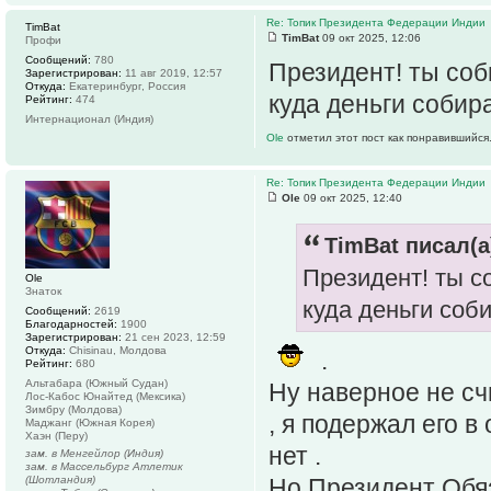
Re: Топик Президента Федерации Индии
TimBat
TimBat
09 окт 2025, 12:06
Профи
Сообщений:
780
Президент! ты со
Зарегистрирован:
11 авг 2019, 12:57
Откуда:
Екатеринбург, Россия
куда деньги соби
Рейтинг:
474
Интернационал (Индия)
Ole
отметил этот пост как понравившийся
Re: Топик Президента Федерации Индии
Ole
09 окт 2025, 12:40
TimBat писал(а
Президент! ты 
Ole
Знаток
куда деньги соб
Сообщений:
2619
Благодарностей:
1900
Зарегистрирован:
21 сен 2023, 12:59
Откуда:
Chisinau, Молдова
.
Рейтинг:
680
Альтабара (Южный Судан)
Ну наверное не сч
Лос-Кабос Юнайтед (Мексика)
Зимбру (Молдова)
, я подержал его 
Маджанг (Южная Корея)
Хаэн (Перу)
нет .
зам. в Менгейлор (Индия)
зам. в Массельбург Атлетик
(Шотландия)
Но Президент Обя