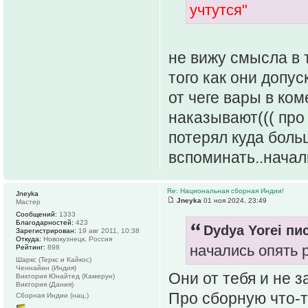
учтутся"
не вижу смысла в 
того как они доп
от чеге вары в ком
наказывают((( про
потерял куда боль
вспоминать..начал
Re: Национальная сборная Индии!
Jneyka
Jneyka
01 ноя 2024, 23:49
Мастер
Сообщений:
1333
Благодарностей:
423
Dydya Yorei пис
Зарегистрирован:
19 авг 2011, 10:38
Откуда:
Новокузнецк, Россия
начались опять 
Рейтинг:
898
Шаркс (Теркс и Кайкос)
Ченнайин (Индия)
Они от тебя и не з
Виктория Юнайтед (Камерун)
Виктория (Дания)
Про сборную что-т
Сборная Индии (нац.)