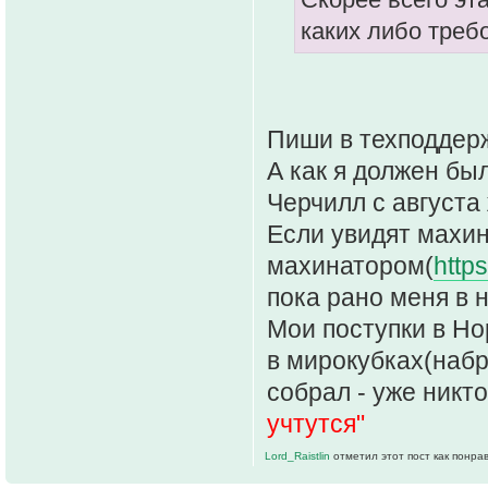
каких либо треб
Пиши в техподдерж
А как я должен бы
Черчилл с августа
Если увидят махин
махинатором(
https
пока рано меня в 
Мои поступки в Но
в мирокубках(набр
собрал - уже никто 
учтутся"
Lord_Raistlin
отметил этот пост как понра