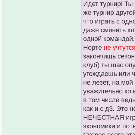
Идет турнир! Ты
же турнир другой
что играть с од
даже сменить кл
одной командой, 
Норте
не учтутс
закончишь сезон
клуб) ты щас оп
угождаешь или ч
не лезет, на мо
уважительно ко 
в том числе ведь
как и с д3. Это 
НЕЧЕСТНАЯ игра
экономики и пот
Скорее всего эта