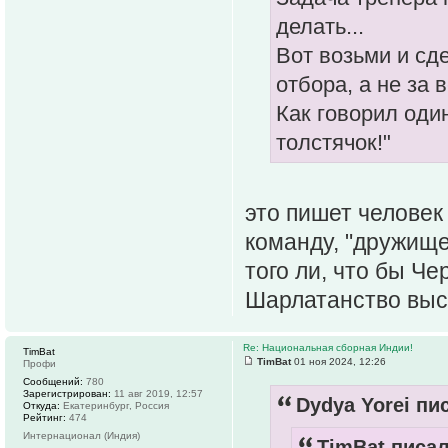
делать...
Вот возьми и сд
отбора, а не за в
Как говорил оди
толстячок!"
это пишет человек
команду, "дружище
того ли, что бы Че
Шарлатанство высш
Re: Национальная сборная Индии!
TimBat
TimBat
01 ноя 2024, 12:26
Профи
Сообщений:
780
Зарегистрирован:
11 авг 2019, 12:57
Dydya Yorei пис
Откуда:
Екатеринбург, Россия
Рейтинг:
474
Интернационал (Индия)
TimBat писал