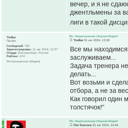
вечер, и я не сда
джентльмены за в
лиги в такой дисц
Re: Национальная сборная Индии!
TimBat
TimBat
31 окт 2024, 13:36
Профи
Сообщений:
780
Все мы находимся 
Зарегистрирован:
11 авг 2019, 12:57
Откуда:
Екатеринбург, Россия
заслуживаем...
Рейтинг:
474
Интернационал (Индия)
Задача тренера не 
делать...
Вот возьми и сдел
отбора, а не за вес
Как говорил один 
толстячок!"
Re: Национальная сборная Индии!
Che Guevara
31 окт 2024, 14:44