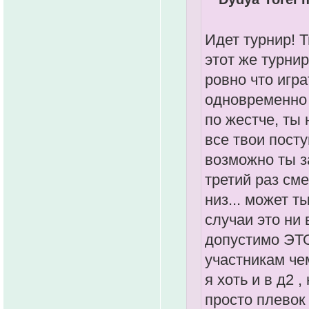
Идет турнир! 
этот же турнир
ровно что игра
одновременно 
по жестче, ты 
все твои пост
возможно ты з
третий раз см
низ... может 
случаи это ни 
допустимо ЭТО
участникам чем
я хоть и в д2 ,
просто плевок