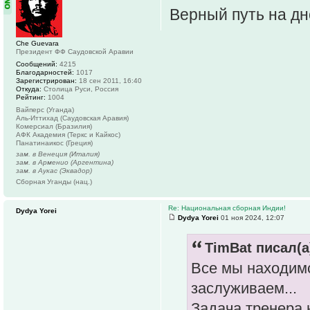
Верный путь на д
Che Guevara
Президент ФФ Саудовской Аравии
Сообщений:
4215
Благодарностей:
1017
Зарегистрирован:
18 сен 2011, 16:40
Откуда:
Столица Руси, Россия
Рейтинг:
1004
Вайперс (Уганда)
Аль-Иттихад (Саудовская Аравия)
Комерсиал (Бразилия)
АФК Академия (Теркс и Кайкос)
Панатинаикос (Греция)
зам. в Венеция (Италия)
зам. в Арменио (Аргентина)
зам. в Аукас (Эквадор)
Сборная Уганды (нац.)
Re: Национальная сборная Индии!
Dydya Yorei
Dydya Yorei
01 ноя 2024, 12:07
TimBat писал(а
Все мы находимс
заслуживаем...
Задача тренера н