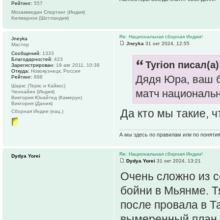
Рейтинг:
557
Мохаммедан Спортинг (Индия)
Килмарнок (Шотландия)
Re: Национальная сборная Индии!
Jneyka
Jneyka
31 окт 2024, 12:55
Мастер
Сообщений:
1333
Благодарностей:
423
Tyrion писал(а)
Зарегистрирован:
19 авг 2011, 10:38
Откуда:
Новокузнецк, Россия
Дядя Юра, ваш 
Рейтинг:
898
Шаркс (Теркс и Кайкос)
матч националь
Ченнайин (Индия)
Виктория Юнайтед (Камерун)
Виктория (Дания)
Да кто мы такие, 
Сборная Индии (нац.)
А мы здесь по правилам или по поняти
Re: Национальная сборная Индии!
Dydya Yorei
Dydya Yorei
31 окт 2024, 13:21
Очень сложно из с
бойни в Мьянме. Т
после провала в Т
вымеренный план н