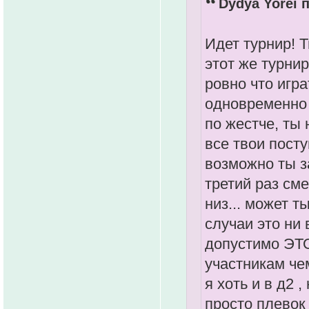
Dydya Yorei п
Идет турнир! 
этот же турнир
ровно что игра
одновременно 
по жестче, ты 
все твои посту
возможно ты з
третий раз см
низ... может 
случаи это ни 
допустимо ЭТО
участникам чем
я хоть и в д2 ,
просто плевок