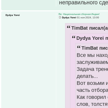
неправильного сд
Re: Национальная сборная Индии!
Dydya Yorei
Dydya Yorei
01 ноя 2024, 13:00
TimBat писал(а
Dydya Yorei п
TimBat пис
Все мы нахо
заслуживаем
Задача трене
делать...
Вот возьми 
часть отбора,
Как говорил
слов, толстя