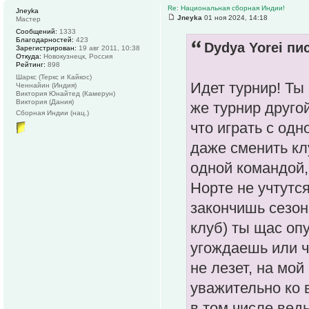
Re: Национальная сборная Индии!
Jneyka
Jneyka
01 ноя 2024, 14:18
Мастер
Сообщений:
1333
Благодарностей:
423
Dydya Yorei пис
Зарегистрирован:
19 авг 2011, 10:38
Откуда:
Новокузнецк, Россия
Рейтинг:
898
Шаркс (Теркс и Кайкос)
Идет турнир! Ты
Ченнайин (Индия)
Виктория Юнайтед (Камерун)
Виктория (Дания)
же турнир другой
Сборная Индии (нац.)
что играть с од
даже сменить кл
одной командой, 
Норте не учтутся
закончишь сезон
клуб) ты щас оп
угождаешь или ч
не лезет, на мо
уважительно ко 
в том числе ведь