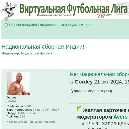
Список форумов
‹
Национальные форумы
‹
Индия
Национальная сборная Индии!
Модератор:
Модераторы форума
Re: Национальная сбор
Gordey
21 окт 2024, 1
(удалено модератором)
Gordey
Знаток
Сообщений:
2981
Желтая карточка 
Зарегистрирован:
24 ноя 2007, 19:07
Откуда:
С-Пб, Россия
модератором
Avers
Рейтинг:
518
Хапоэль (Ришон-ле-Цион, Израиль)
2.5.1. Запрещен