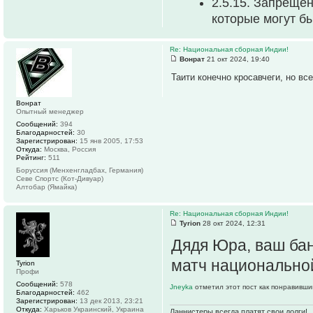
2.5.15. Запреще
которые могут б
Re: Национальная сборная Индии!
Вонрат
21 окт 2024, 19:40
Таити конечно кросавчеги, но вс
Вонрат
Опытный менеджер
Сообщений:
394
Благодарностей:
30
Зарегистрирован:
15 янв 2005, 17:53
Откуда:
Москва, Россия
Рейтинг:
511
Боруссия (Менхенгладбах, Германия)
Севе Спортс (Кот-Дивуар)
Алтобар (Ямайка)
Re: Национальная сборная Индии!
Tyrion
28 окт 2024, 12:31
Дядя Юра, ваш ба
матч национально
Tyrion
Профи
Сообщений:
578
Jneyka
отметил этот пост как понравивши
Благодарностей:
462
Зарегистрирован:
13 дек 2013, 23:21
Откуда:
Харьков Украинский, Украина
Ланнистеры всегда платят свои долги!