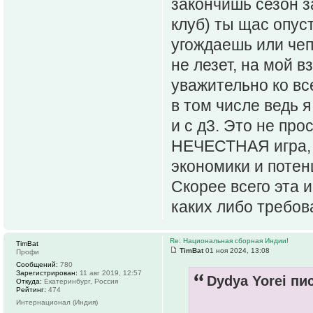
закончишь сезон з
клуб) ты щас опус
угождаешь или чеп
не лезет, на мой 
уважительно ко вс
в том числе ведь я
и с д3. Это не про
НЕЧЕСТНАЯ игра, 
экономики и потен
Скорее всего эта и
каких либо требов
Re: Национальная сборная Индии!
TimBat
TimBat
01 ноя 2024, 13:08
Профи
Сообщений:
780
Зарегистрирован:
11 авг 2019, 12:57
Dydya Yorei пис
Откуда:
Екатеринбург, Россия
Рейтинг:
474
Интернационал (Индия)