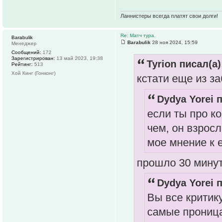
Ланнистеры всегда платят свои долги!
Re: Матч тура.
Barabulik
Barabulik
28 ноя 2024, 15:59
Менеджер
Сообщений:
172
Зарегистрирован:
13 май 2023, 19:38
Tyrion писал(а)
Рейтинг:
513
Хой Кинг (Гонконг)
кстати еще из з
Dydya Yorei п
если ты про ко
чем, он взрос
мое мнение к 
прошло 30 мину
Dydya Yorei п
Вы все критику
самые проница