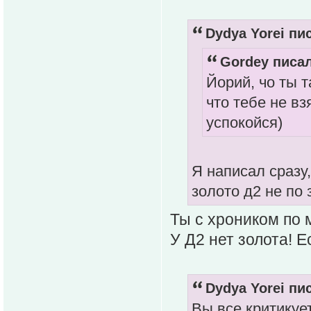
Dydya Yorei пис
Gordey писал
Йорий, чо ты т
что тебе не вз
успокойся)
Я написал сразу
золото д2 не по
Ты с хроником по 
У Д2 нет золота! 
Dydya Yorei пис
Вы все критикуе