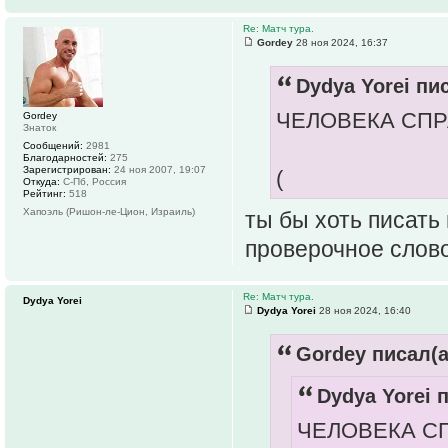
Re: Матч тура.
Gordey
28 ноя 2024, 16:37
Dydya Yorei пис
ЧЕЛОВЕКА СПР
Gordey
Знаток
Сообщений:
2981
Благодарностей:
275
Зарегистрирован:
24 ноя 2007, 19:07
(
Откуда:
С-Пб, Россия
Рейтинг:
518
Хапоэль (Ришон-ле-Цион, Израиль)
ты бы хоть писать
проверочное слово
Re: Матч тура.
Dydya Yorei
Dydya Yorei
28 ноя 2024, 16:40
Gordey писал(а
Dydya Yorei п
ЧЕЛОВЕКА СП