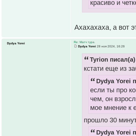
красиво и четк
Ахахахаха, а вот 
Re: Матч тура.
Dydya Yorei
Dydya Yorei
28 ноя 2024, 16:26
Tyrion писал(а)
кстати еще из з
Dydya Yorei п
если ты про ко
чем, он взрос
мое мнение к 
прошло 30 мину
Dydya Yorei п