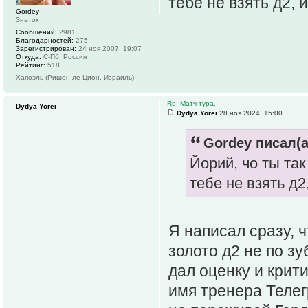
тебе не взять д2, 
Gordey
Знаток
Сообщений:
2981
Благодарностей:
275
Зарегистрирован:
24 ноя 2007, 19:07
Откуда:
С-Пб, Россия
Рейтинг:
518
Хапоэль (Ришон-ле-Цион, Израиль)
Re: Матч тура.
Dydya Yorei
Dydya Yorei
28 ноя 2024, 15:00
Gordey писал(а
Йорий, чо ты так
тебе не взять д2
Я написал сразу, 
золото д2 не по зу
дал оценку и крит
имя тренера Телег