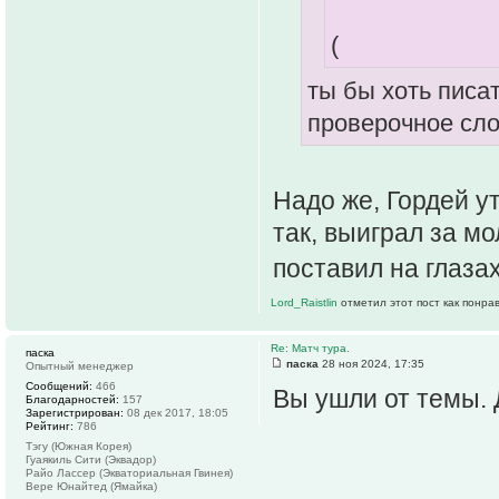
(
ты бы хоть писа
проверочное сло
Надо же, Гордей ут
так, выиграл за мо
поставил на глазах 
Lord_Raistlin
отметил этот пост как понра
Re: Матч тура.
паска
паска
28 ноя 2024, 17:35
Опытный менеджер
Сообщений:
466
Вы ушли от темы. 
Благодарностей:
157
Зарегистрирован:
08 дек 2017, 18:05
Рейтинг:
786
Тэгу (Южная Корея)
Гуаякиль Сити (Эквадор)
Райо Лассер (Экваториальная Гвинея)
Вере Юнайтед (Ямайка)