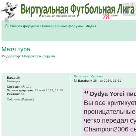
Список форумов
‹
Национальные форумы
‹
Индия
Матч тура.
Модератор:
Модераторы форума
Re: комент Хроника
Barabulik
Barabulik
28 ноя 2024, 13:51
Менеджер
Сообщений:
172
Зарегистрирован:
13 май 2023, 19:38
Dydya Yorei пис
Рейтинг:
513
Хой Кинг (Гонконг)
Вы все критикуе
проницательные 
четко передал с
Champion2006 се