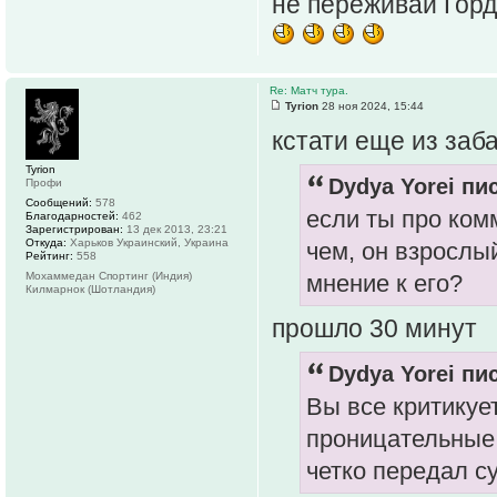
не переживай Горд
Re: Матч тура.
Tyrion
28 ноя 2024, 15:44
кстати еще из заб
Tyrion
Dydya Yorei пис
Профи
Сообщений:
578
если ты про комм
Благодарностей:
462
Зарегистрирован:
13 дек 2013, 23:21
Откуда:
Харьков Украинский, Украина
чем, он взрослы
Рейтинг:
558
Мохаммедан Спортинг (Индия)
мнение к его?
Килмарнок (Шотландия)
прошло 30 минут
Dydya Yorei пис
Вы все критикуе
проницательные 
четко передал с