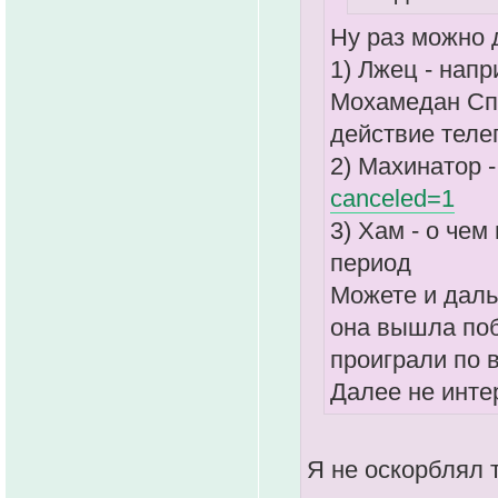
Ну раз можно 
1) Лжец - нап
Мохамедан Спо
действие телег
2) Махинатор 
canceled=1
3) Хам - о чем
период
Можете и даль
она вышла поб
проиграли по в
Далее не инте
Я не оскорблял 