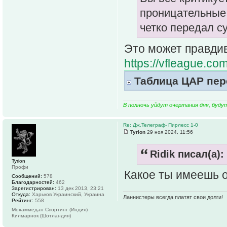
проницательные 
четко передал с
Это может правди
https://vfleague.co
Таблица ЦАР пер
В полночь уйдут очертания дня, буду
Re: Дж.Телеграф- Пирлесс 1-0
Tyrion
29 ноя 2024, 11:56
Ridik писал(а):
Tyrion
Профи
Какое ты имеешь о
Сообщений:
578
Благодарностей:
462
Зарегистрирован:
13 дек 2013, 23:21
Откуда:
Харьков Украинский, Украина
Ланнистеры всегда платят свои долги!
Рейтинг:
558
Мохаммедан Спортинг (Индия)
Килмарнок (Шотландия)