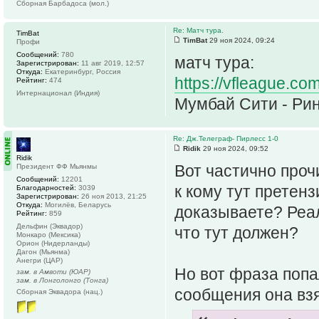
Сборная Барбадоса (мол.)
Re: Матч тура.
TimBat
TimBat
29 ноя 2024, 09:24
Профи
Сообщений:
780
матч тура:
Зарегистрирован:
11 авг 2019, 12:57
Откуда:
Екатеринбург, Россия
https://vfleague.co
Рейтинг:
474
Интернационал (Индия)
Мумбай Сити - Ри
Re: Дж.Телеграф- Пирлесс 1-0
Ridik
29 ноя 2024, 09:52
Ridik
Вот частично проч
Президент ФФ Мьянмы
Сообщений:
12201
к кому тут претенз
Благодарностей:
3039
Зарегистрирован:
26 ноя 2013, 21:25
Откуда:
Могилёв, Беларусь
доказываете? Реал
Рейтинг:
859
Дельфин (Эквадор)
что тут должен?
Монкаро (Мексика)
Орион (Нидерланды)
Дагон (Мьянма)
Анегри (ЦАР)
Но вот фраза попал
зам. в Амвоти (ЮАР)
зам. в Лонголонго (Тонга)
сообщения она взя
Сборная Эквадора (нац.)