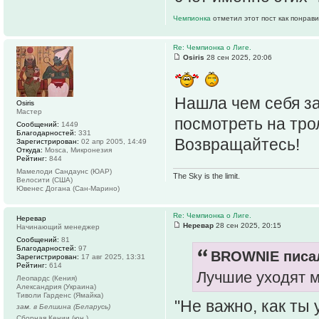
Чемпионка
отметил этот пост как понрав
Re: Чемпионка о Лиге.
Osiris
28 сен 2025, 20:06
Нашла чем себя за
Osiris
Мастер
посмотреть на тро
Сообщений:
1449
Благодарностей:
331
Возвращайтесь!
Зарегистрирован:
02 апр 2005, 14:49
Откуда:
Mosca, Микронезия
Рейтинг:
844
Мамелоди Сандаунс (ЮАР)
The Sky is the limit.
Велосити (США)
Ювенес Догана (Сан-Марино)
Re: Чемпионка о Лиге.
Неревар
Неревар
28 сен 2025, 20:15
Начинающий менеджер
Сообщений:
81
Благодарностей:
97
BROWNIE писал
Зарегистрирован:
17 авг 2025, 13:31
Рейтинг:
614
Лучшие уходят 
Леопардс (Кения)
Александрия (Украина)
Тиволи Гарденс (Ямайка)
"Не важно, как ты 
зам. в Белшина (Беларусь)
Сборная Кении (юн.)