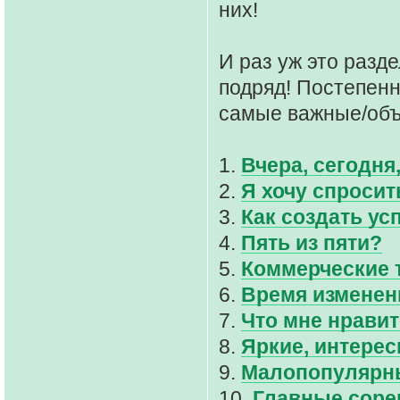
них!
И раз уж это разде
подряд! Постепенн
самые важные/объ
1.
Вчера, сегодня,
2.
Я хочу спросить
3.
Как создать у
4.
Пять из пяти?
5.
Коммерческие 
6.
Время изменен
7.
Что мне нравит
8.
Яркие, интерес
9.
Малопопулярны
10.
Главные сорев