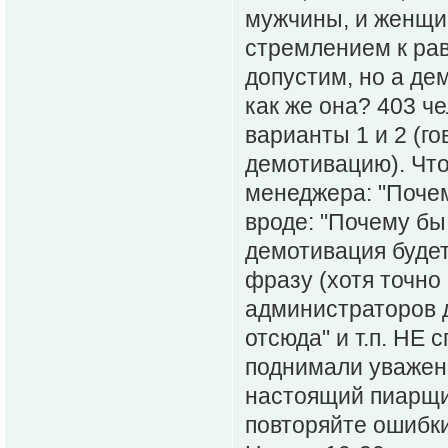
мужчины, и женщин
стремлением к ра
допустим, но а де
как же она? 403 ч
варианты 1 и 2 (г
демотивацию). Что
менеджера: "Почем
вроде: "Почему бы 
демотивация будет"
фразу (хотя точно
администраторов д
отсюда" и т.п. НЕ 
поднимали уважени
настоящий пиарщик
повторяйте ошибки