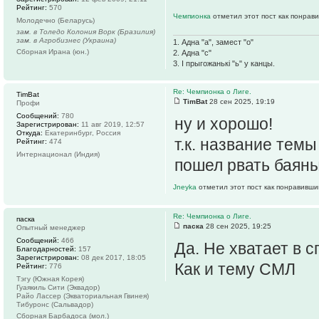
Рейтинг:
570
Чемпионка
отметил этот пост как понрав
Молодечно (Беларусь)
зам. в Толедо Колония Ворк (Бразилия)
зам. в Агробизнес (Украина)
1. Адна "а", замест "о"
Сборная Ирана (юн.)
2. Адна "с"
3. І прыгожанькі "ь" у канцы.
Re: Чемпионка о Лиге.
TimBat
TimBat
28 сен 2025, 19:19
Профи
Сообщений:
780
ну и хорошо!
Зарегистрирован:
11 авг 2019, 12:57
Откуда:
Екатеринбург, Россия
т.к. название тем
Рейтинг:
474
Интернационал (Индия)
пошел рвать баяны.
Jneyka
отметил этот пост как понравивши
Re: Чемпионка о Лиге.
паска
паска
28 сен 2025, 19:25
Опытный менеджер
Сообщений:
466
Да. Не хватает в 
Благодарностей:
157
Зарегистрирован:
08 дек 2017, 18:05
Как и тему СМЛ
Рейтинг:
776
Тэгу (Южная Корея)
Гуаякиль Сити (Эквадор)
Райо Лассер (Экваториальная Гвинея)
Тибуронс (Сальвадор)
Сборная Барбадоса (мол.)