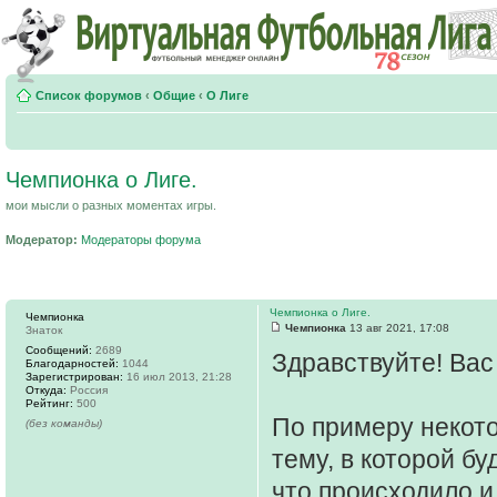
Список форумов
‹
Общие
‹
О Лиге
Чемпионка о Лиге.
мои мысли о разных моментах игры.
Модератор:
Модераторы форума
Чемпионка о Лиге.
Чемпионка
Чемпионка
13 авг 2021, 17:08
Знаток
Сообщений:
2689
Здравствуйте! Вас
Благодарностей:
1044
Зарегистрирован:
16 июл 2013, 21:28
Откуда:
Россия
Рейтинг:
500
По примеру некот
(без команды)
тему, в которой б
что происходило и