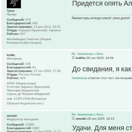
Придется опять А
Tyrion
Профи
Ланнистеры всегда платят свои долги!
Сообщений:
578
Благодарностей:
462
Зарегистрирован:
13 дек 2013, 23:21
Откуда:
Харьков Украинский, Украина
Рейтинг:
557
Мохаммедан Спортинг (Индия)
Килмарнок (Шотландия)
Re: Чемпионка о Лиге.
kotillio
kotillio
28 сен 2025, 19:09
Менеджер
Сообщений:
109
До свидания, я как
Благодарностей:
81
Зарегистрирован:
15 сен 2006, 17:26
Откуда:
Ростов, Россия
Рейтинг:
616
Чемпионка
отметил этот пост как понрав
АСВХ (Нидерланды)
Атлетико Акриано (Бразилия)
Персевар (Индонезия)
Серкль де Жоаким (Маврикий)
зам. в СКА-1938 (Беларусь)
Сборная Индонезии (юн.)
Re: Чемпионка о Лиге.
meedel
meedel
28 сен 2025, 19:13
Модератор молодежи
Сообщений:
12868
Удачи. Для меня с
Благодарностей:
1982
Зарегистрирован:
12 фев 2009, 21:11