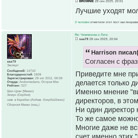
BROWNIE
28 сен 2025, 20:01
Лучшие уходят мо
3 человек
отметили этот пост как понрав
Re: Чемпионка о Лиге.
saa79
28 сен 2025, 20:04
Harrison писал(
Согласен с фразо
saa79
Эксперт
Сообщений:
14742
Приведите мне при
Благодарностей:
1609
Зарегистрирован:
28 окт 2011, 09:09
делается только д
Откуда:
Andromedans, Остров Мэн
Рейтинг:
527
Именно мнение "ви
Шао Цзян (Макао)
Земун (Сербия)
директоров, в это
зам. в Карабах (Агдам, Азербайджан)
Сборная Макао (нац.)
Ни один директор 
То же самое можно 
Многие даже не вс
счет именно этих "