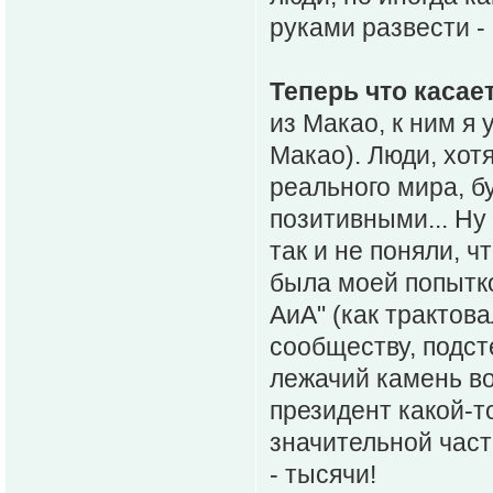
руками развести -
Теперь что касае
из Макао, к ним я
Макао). Люди, хотя
реального мира, б
позитивными... Ну
так и не поняли, ч
была моей попытко
АиА" (как трактов
сообществу, подст
лежачий камень вод
президент какой-т
значительной част
- тысячи!