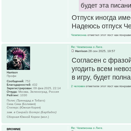
будет эта писан
Отпуск иногда име
Надеюсь отпуск Че
Чемпионка
отметил этот пост как понрав
Re: Чемпионка о Лиге.
Harrison
28 сен 2025, 19:57
Согласен с фразой 
угодить всем нево
Harrison
в игру, будет полн
Профи
Сообщений:
752
Благодарностей:
432
2 человек
отметили этот пост как понрав
Зарегистрирован:
09 фев 2025, 22:14
Откуда:
Москва, Зеленоград, Россия
Рейтинг:
1030
Полис (Тринидад и Тобаго)
Сика Сика (Боливия)
Стилерс (Южная Корея)
зам. в Санрайз Болерс (Барбадос)
Сборная Южной Кореи (мол.)
Re: Чемпионка о Лиге.
BROWNIE