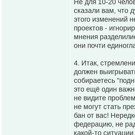
Не для 10-20 чело
сказали вам, что 
этого изменений 
проектов - игнори
мнения разделилис
они почти единогла
4. Итак, стремлен
должен выигрывать
собираетесь "под
это ещё один важн
не видите проблем
не могут стать пр
бан от вас! Неред
федерацию, не рад
какой-то ситуации