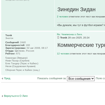
Зинедин Зидан
2 человек
отметили этот пост как понрав
«Вы думали, мы тут в футбол играем? А
Re: Чемпионка о Лиге.
Tronik
Tronik
28 сен 2025, 20:24
Знаток
Сообщений:
2440
Коммерческие турн
Благодарностей:
160
Зарегистрирован:
02 авг 2008, 08:17
Откуда:
Щёлково, Россия
Рейтинг:
671
12 человек
отметили этот пост как понра
Гуаранда (Эквадор)
Нови Пазар (Сербия)
Блю Тандер (Теркс и Кайкос)
Неом (Саудовская Аравия)
Сборная Теркс и Кайкос (нац.)
Пред.
Показать сообщения за:
Поле с
Вернуться в О Лиге