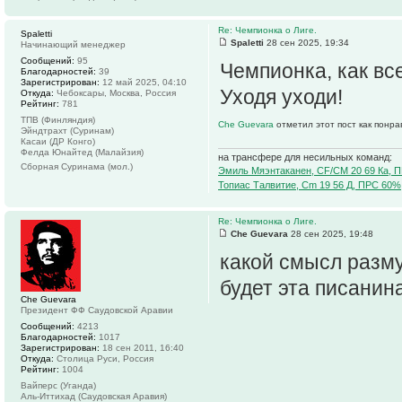
Re: Чемпионка о Лиге.
Spaletti
Spaletti
28 сен 2025, 19:34
Начинающий менеджер
Сообщений:
95
Чемпионка, как все
Благодарностей:
39
Зарегистрирован:
12 май 2025, 04:10
Уходя уходи!
Откуда:
Чебоксары, Москва, Россия
Рейтинг:
781
ТПВ (Финляндия)
Che Guevara
отметил этот пост как понр
Эйндтрахт (Суринам)
Касаи (ДР Конго)
Фелда Юнайтед (Малайзия)
на трансфере для несильных команд:
Сборная Суринама (мол.)
Эмиль Мяэнтаканен, CF/CM 20 69 Ка, 
Топиас Талвитие, Cm 19 56 Д, ПРС 60%
Re: Чемпионка о Лиге.
Che Guevara
28 сен 2025, 19:48
какой смысл разму
будет эта писанин
Che Guevara
Президент ФФ Саудовской Аравии
Сообщений:
4213
Благодарностей:
1017
Зарегистрирован:
18 сен 2011, 16:40
Откуда:
Столица Руси, Россия
Рейтинг:
1004
Вайперс (Уганда)
Аль-Иттихад (Саудовская Аравия)