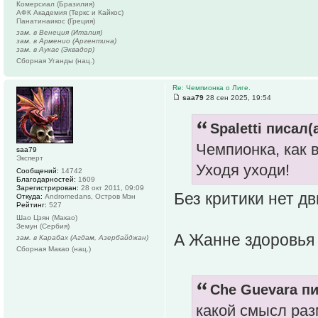
Комерсиал (Бразилия)
АФК Академия (Теркс и Кайкос)
Панатинаикос (Греция)
зам. в Венеция (Италия)
зам. в Арменио (Аргентина)
зам. в Аукас (Эквадор)
Сборная Уганды (нац.)
Re: Чемпионка о Лиге.
saa79
28 сен 2025, 19:54
Spaletti писал(а
Чемпионка, как в
saa79
Эксперт
Уходя уходи!
Сообщений:
14742
Благодарностей:
1609
Зарегистрирован:
28 окт 2011, 09:09
Без критики нет дв
Откуда:
Andromedans, Остров Мэн
Рейтинг:
527
Шао Цзян (Макао)
Земун (Сербия)
А Жанне здоровья 
зам. в Карабах (Агдам, Азербайджан)
Сборная Макао (нац.)
Che Guevara пи
какой смысл раз